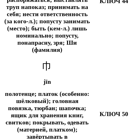
КЛЮЧ 44
труп напоказ; принимать на
себя; нести ответственность
(за кого-л.); попусту занимать
(место); быть (кем-л.) лишь
номинально; попусту,
понапрасну, зря; Ши
(фамилия)
巾
jīn
полотенце; платок (особенно:
шёлковый); головная
повязка, тюрбан; шапочка;
КЛЮЧ 50
ящик для хранения книг,
свитков; покрывать, одевать
(материей, платком);
завёртывать в