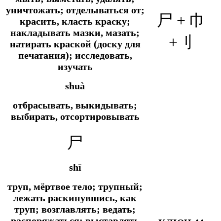
уничтожать; отделываться от;
尸 + 巾
красить, класть краску;
накладывать мазки, мазать;
+刂
натирать краской (доску для
печатания); исследовать,
изучать
shuà
отбрасывать, выкидывать;
выбирать, отсортировывать
尸
shī
труп, мёртвое тело; трупный;
лежать раскинувшись, как
труп; возглавлять; ведать;
распоряжаться; выставлять