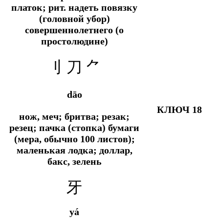
платок;
рит.
надеть повязку
(головной убор)
совершеннолетнего (о
простолюдине)
刂 刀
⺈
dāo
КЛЮЧ 18
нож, меч; бритва; резак;
резец; пачка (стопка) бумаги
(мера, обычно 100 листов);
маленькая лодка; доллар,
бакс, зелень
牙
yá