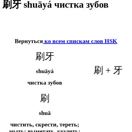
刷牙 shuāyá чистка зубов
Вернуться
ко всем спискам слов HSK
刷牙
刷 + 牙
shuāyá
чистка зубов
刷
shuā
чистить, скрести, тереть;
мыть; выметать, удалять;