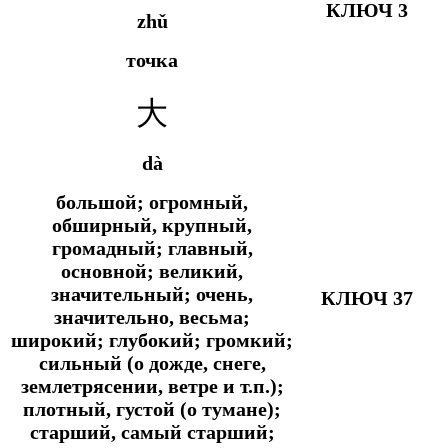
КЛЮЧ 3
zhǔ
точка
大
dà
большой; огромный,
обширный, крупный,
громадный; главный,
основной; великий,
значительный; очень,
КЛЮЧ 37
значительно, весьма;
широкий; глубокий; громкий;
сильный (о дожде, снеге,
землетрясении, ветре и т.п.);
плотный, густой (о тумане);
старший, самый старший;