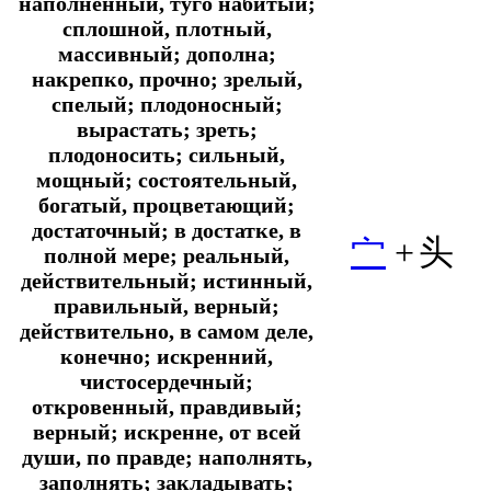
наполненный, туго набитый;
сплошной, плотный,
массивный; дополна;
накрепко, прочно; зрелый,
спелый; плодоносный;
вырастать; зреть;
плодоносить; сильный,
мощный; состоятельный,
богатый, процветающий;
достаточный; в достатке, в
宀
+
头
полной мере; реальный,
действительный; истинный,
правильный, верный;
действительно, в самом деле,
конечно; искренний,
чистосердечный;
откровенный, правдивый;
верный; искренне, от всей
души, по правде; наполнять,
заполнять; закладывать;