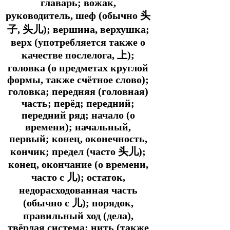
главарь; вожак,
руководитель, шеф (обычно 头
子, 头儿); вершина, верхушка;
верх (употребляется также о
качестве послелога, 上);
головка (о предметах круглой
формы, также счётное слово);
головка; передняя (головная)
часть; перёд; передний;
передний ряд; начало (о
времени); начальный,
первый; конец, оконечность,
кончик; предел (часто 头儿);
конец, окончание (о времени,
часто с 儿); остаток,
недорасходованная часть
(обычно с 儿); порядок,
правильный ход (дела),
твёрдая система; нить (также