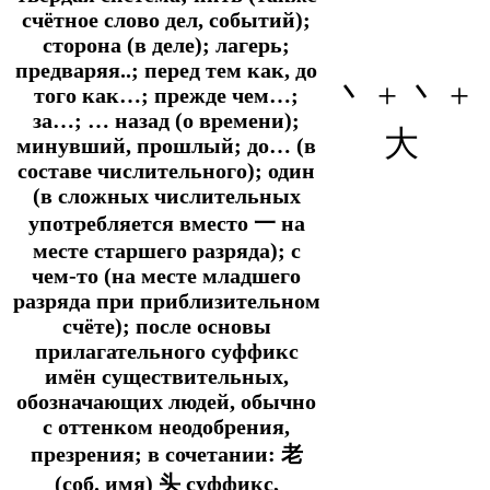
счётное слово дел, событий);
сторона (в деле); лагерь;
предваряя..; перед тем как, до
丶 + 丶 +
того как…; прежде чем…;
за…; … назад (о времени);
大
минувший, прошлый; до… (в
составе числительного); один
(в сложных числительных
употребляется вместо 一 на
месте старшего разряда); с
чем-то (на месте младшего
разряда при приблизительном
счёте); после основы
прилагательного суффикс
имён существительных,
обозначающих людей, обычно
с оттенком неодобрения,
презрения; в сочетании: 老
(соб. имя) 头 суффикс,