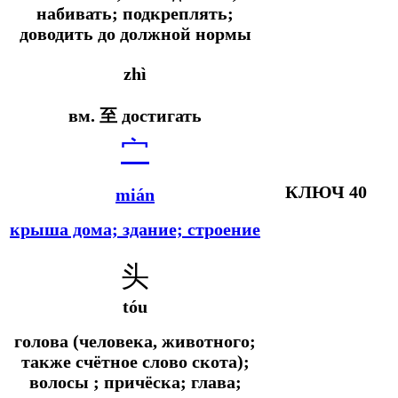
набивать; подкреплять;
доводить до должной нормы
zhì
вм. 至 достигать
宀
КЛЮЧ 40
mián
крыша дома; здание; строение
头
tóu
голова (человека, животного;
также счётное слово скота);
волосы ; причёска; глава;