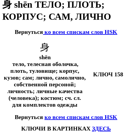
身 shēn ТЕЛО; ПЛОТЬ;
КОРПУС; САМ, ЛИЧНО
Вернуться
ко всем спискам слов HSK
身
shēn
тело, телесная оболочка,
плоть, туловище; корпус,
КЛЮЧ 158
кузов; сам; лично, самолично,
собственной персоной;
личность; личные качества
(человека); костюм; сч. сл.
для комплектов одежды
Вернуться
ко всем спискам слов HSK
КЛЮЧИ В КАРТИНКАХ
ЗДЕСЬ