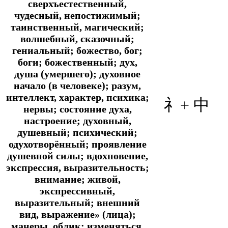
сверхъестественный,
чудесный, непостижимый;
таинственный, магический;
волшебный, сказочный;
гениальный; божество, бог;
боги; божественный; дух,
душа (умершего); духовное
начало (в человеке); разум,
интеллект, характер, психика;
礻+
中
нервы; состояние духа,
настроение; духовный,
душевный; психический;
одухотворённый; проявление
душевной силы; вдохновение,
экспрессия, выразительность;
внимание; живой,
экспрессивный,
выразительный; внешний
вид, выражение» (лица);
манеры, облик; изменяться,