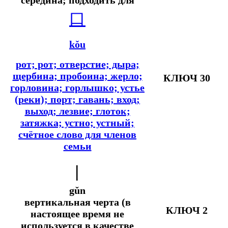
口
kǒu
рот; рот; отверстие; дыра;
щербина; пробоина; жерло;
КЛЮЧ 30
горловина; горлышко; устье
(реки); порт; гавань; вход;
выход; лезвие; глоток;
затяжка; устно; устный;
счётное слово для членов
семьи
丨
gǔn
вертикальная черта (в
КЛЮЧ 2
настоящее время не
используется в качестве