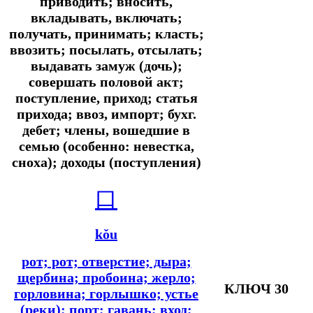
приводить; вносить,
вкладывать, включать;
получать, принимать; класть;
ввозить; посылать, отсылать;
выдавать замуж (дочь);
совершать половой акт;
поступление, приход; статья
прихода; ввоз, импорт; бухг.
дебет; члены, вошедшие в
семью (особенно: невестка,
сноха); доходы (поступления)
口
kǒu
рот; рот; отверстие; дыра;
щербина; пробоина; жерло;
КЛЮЧ 30
горловина; горлышко; устье
(реки); порт; гавань; вход;