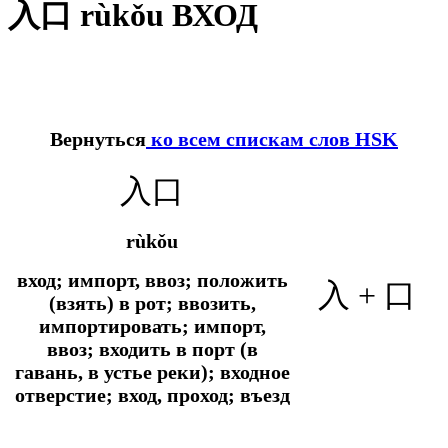
入口 rùkǒu ВХОД
Вернуться
ко всем спискам слов HSK
入口
rùkǒu
вход; импорт, ввоз; положить
入 + 口
(взять) в рот; ввозить,
импортировать; импорт,
ввоз; входить в порт (в
гавань, в устье реки); входное
отверстие; вход, проход; въезд