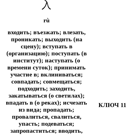
入
rù
входить; въезжать; влезать,
проникать; выходить (на
сцену); вступать в
(организацию); поступать (в
институт); наступать (о
времени суток); принимать
участие в; вклиниваться;
совпадать; совмещаться;
подходить; заходить,
закатываться (о светилах);
впадать в (о реках); исчезать
КЛЮЧ 11
из вида; пропадать;
провалиться, свалиться,
упасть; подеваться;
запропаститься; вводить,