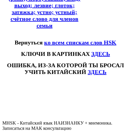
выход; лезвие; глоток;
затяжка; устно; устный;
счётное слово для членов
семьи
Вернуться
ко всем спискам слов HSK
КЛЮЧИ В КАРТИНКАХ
ЗДЕСЬ
ОШИБКА, ИЗ-ЗА КОТОРОЙ ТЫ БРОСАЛ
УЧИТЬ КИТАЙСКИЙ
ЗДЕСЬ
#ключикитайскиеиероглиф #разбориероглифанаключи
#списоксловhsk1 #списоксловhsk1новыйстандарт #списоксловhsk2 #списоксловhsk2новытандарт #списоксловhsk3
#списоксловhsk3новыйстандарт #списоксловhsk4 #списоксловhsk4новыйстандарт #списоксловhsk5
#списоксловhsk5новыйстандарт #списоксловhsk6 #списоксловhsk6новыйстандар3.0
MHSK - Китайский язык НАИЗНАНКУ + мнемоника.
Записаться на МАК консультацию