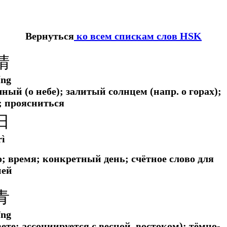
Вернуться
ко всем спискам слов HSK
晴
íng
ный (о небе); залитый солнцем (напр. о горах);
; проясниться
日
rì
о; время; конкретный день; счётное слово для
ней
青
īng
ете; ассоциируется с весной, востоком); тёмно-