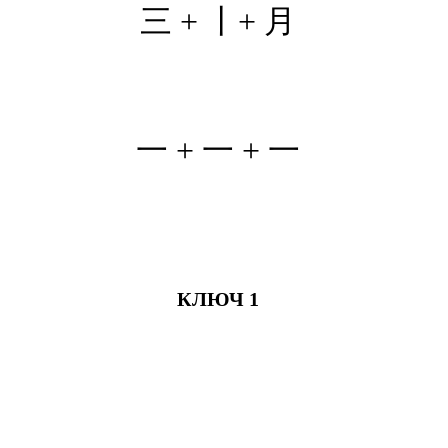
三 + 丨
+ 月
一 +
一 + 一
КЛЮЧ 1