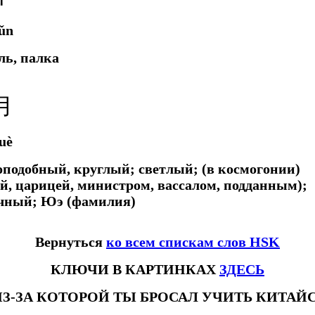
ǔn
ль, палка
月
uè
оподобный, круглый; светлый; (в космогонии)
ой, царицей, министром, вассалом, подданным);
чный; Юэ (фамилия)
Вернуться
ко всем спискам слов HSK
КЛЮЧИ В КАРТИНКАХ
ЗДЕСЬ
ИЗ-ЗА КОТОРОЙ ТЫ БРОСАЛ УЧИТЬ КИТА