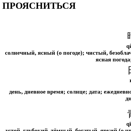
ПРОЯСНИТЬСЯ
q
солнечный, ясный (о погоде); чистый, безоблач
ясная погода
день, дневное время; солнце; дата; ежедневн
д
q
устой, глубокий, тёмный, богатый, яркий (о цв