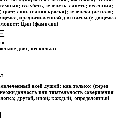
тёмный; голубеть, зеленеть, синеть; весенний;
 цвет; синь (синяя краска); зеленеющие поля;
дощечке, предназначенной для письма); дощечка
амоцвет; Цин (фамилия)
三
ān
 больше двух, несколько
一
yī
; вовлеченный всей душой;
как только; (перед
 неожиданность или тщательность совершения
слегка;
другой, иной; каждый; определенный
丨