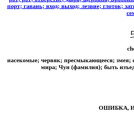
порт; гавань; вход; выход; лезвие; глоток; за
се
ch
насекомые; червяк; пресмыкающееся; змея; 
мира; Чун (фамилия); быть изъ
ОШИБКА, 
#ключикитайскиеиероглиф #разбориероглифанаключи
#списоксловhsk1 #списоксловhsk1новыйстандарт #списоксловhsk2 #списоксловhsk2новытандарт #списоксловhsk3 #списокс