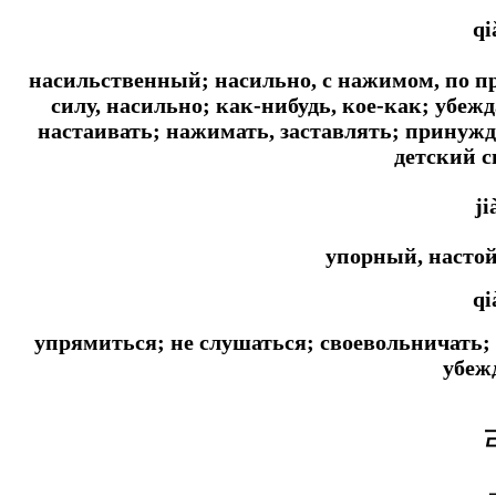
qi
насильственный; насильно, с нажимом, по п
силу, насильно; как-нибудь, кое-как; убежд
настаивать; нажимать, заставлять; принужд
детский 
ji
упорный, насто
qi
упрямиться; не слушаться; своевольничать; 
убеж