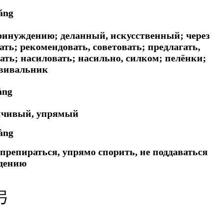
ǎng
ринуждению; деланный, искусственный; через
ать; рекомендовать, советовать; предлагать,
ать; насиловать; насильно, силком; пелёнки;
свивальник
àng
йчивый, упрямый
àng
препираться, упрямо спорить, не поддаваться
дению
弓