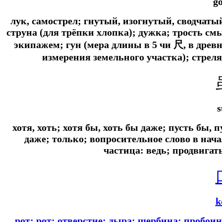
g
лук, самострел; гнутый, изогнутый, сводчат
струна (для трёпки хлопка); дужка; трость см
экипажем; гун (мера длины в 5 чи 尺, в древн
измерения земельного участка); стреля
s
хотя, хоть; хотя бы, хоть бы даже; пусть бы,
даже; только; вопросительное слово в нач
частица: ведь; продвигат
k
рот; рот; отверстие; дыра; щербина; пробоин