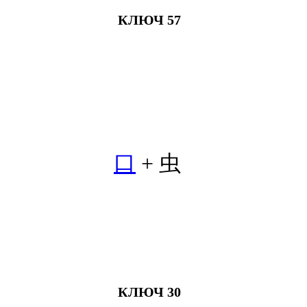
КЛЮЧ 57
口
+ 虫
КЛЮЧ 30