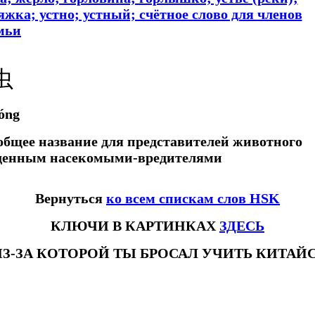
тяжка; устно; устный; счётное слово для членов
мьи
虫
óng
общее название для представителей животного
еденным насекомыми-вредителями
Вернуться
ко всем спискам слов HSK
КЛЮЧИ В КАРТИНКАХ
ЗДЕСЬ
ИЗ-ЗА КОТОРОЙ ТЫ БРОСАЛ УЧИТЬ КИТА
ловhsk3новыйстандарт #списоксловhsk4 #списоксловhsk4новыйстандарт #списоксловhsk5 #списоксловhsk5новыйстандарт #спи