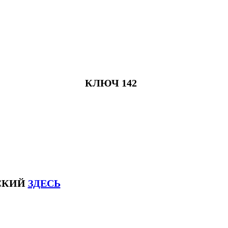
КЛЮЧ 142
ЙСКИЙ
ЗДЕСЬ
соксловhsk6 #списоксловhsk6новыйстандар3.0