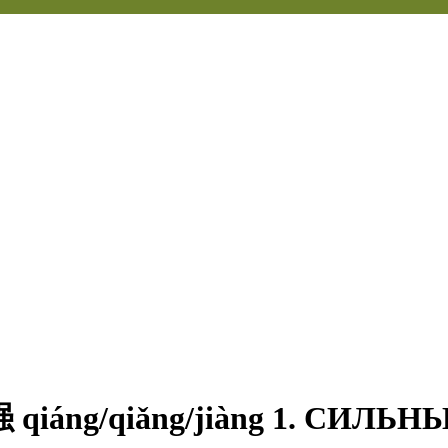
qiáng/qiǎng/jiàng 1. СИЛ