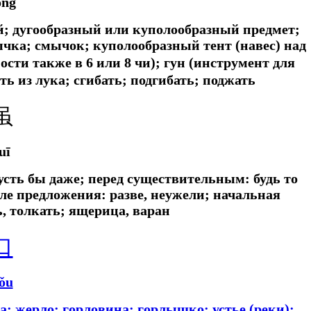
ōng
ый; дугообразный или куполообразный предмет;
ычка; смычок; куполообразный тент (навес) над
ости также в 6 или 8 чи); гун (инструмент для
ть из лука; сгибать; подгибать; поджать
虽
uī
 пусть бы даже; перед существительным: будь то
але предложения: разве, неужели; начальная
ь, толкать; ящерица, варан
口
ǒu
а; жерло; горловина; горлышко; устье (реки);