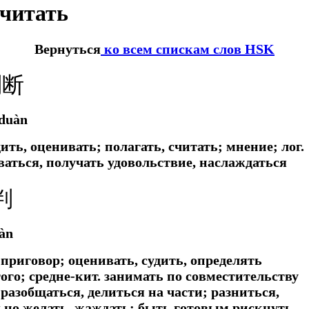
считать
Вернуться
ко всем спискам слов HSK
判断
duàn
дить, оценивать; полагать, считать; мнение;
лог.
ваться, получать удовольствие, наслаждаться
判
àn
приговор; оценивать, судить, определять
гого; средне-кит. занимать по совместительству
разобщаться, делиться на части; разниться,
ьно желать, жаждать; быть готовым рискнуть