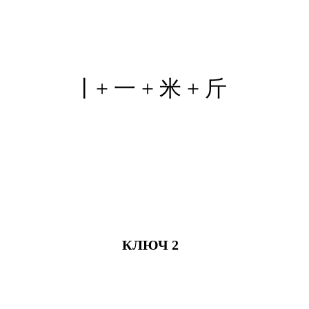
丨+ 一 +
米
+ 斤
КЛЮЧ 2