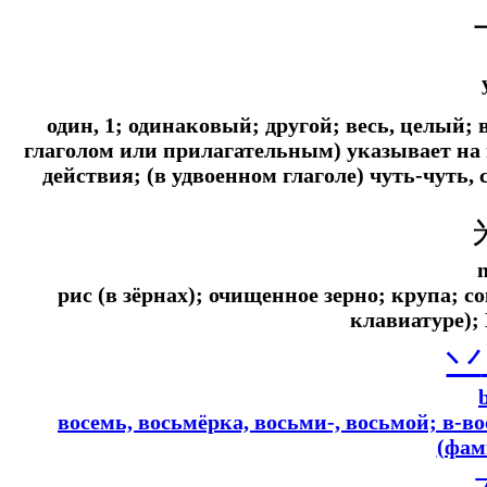
один, 1; одинаковый; другой; весь, целый
глаголом или прилагательным) указывает на
действия; (в удвоенном глаголе) чуть-чуть, 
рис (в зёрнах); очищенное зерно; крупа;
со
клавиатуре);
丷
восемь, восьмёрка, восьми-, восьмой; в-в
(фам