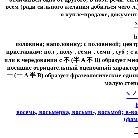
всем (ради сильного желания добиться чего-л.
о купле-продаже, документ 
b
половина; наполовину; с половиной; центр
приставкам: пол-, полу-, геми-, семи-, суб-;
или в чередовании с 不 (半 A 不 B) образует мн
носящие отрицательный оценочный характер
一 (一 A 半 B) образует фразеологические еди
малую степ
丷
восемь, восьмёрка, восьми-, восьмой; в-в
(фам