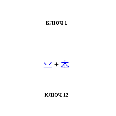
КЛЮЧ 1
丷
+
木
КЛЮЧ 12