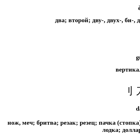
два; второй; дву-, двух-, би-
g
вертика
刂 
d
нож, меч; бритва; резак; резец; пачка (стопк
лодка; доллар