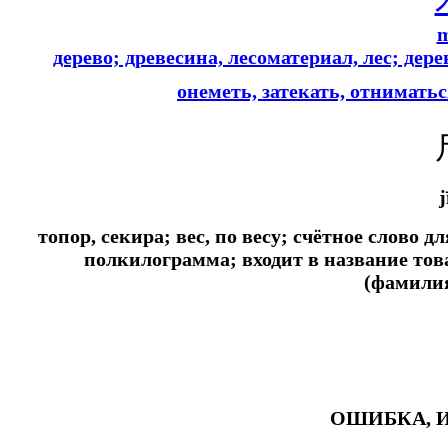
дерево; древесина, лесоматериал, лес; де
онеметь, затекать, отнимать
j
топор, секира; вес, по весу; счётное слово д
полкилограмма; входит в название тов
(фамилия
ОШИБКА, 