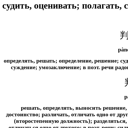
судить, оценивать; полагать, 
pàn
определять, решать; определение, решение; су
суждение; умозаключение; в
поэт.
речи радо
p
решать, определять, выносить решение, 
достоинство; различать, отличать одно от дру
(второстепенную должность); разделяться, 
отличаться одно от другого; в
поэт.
речи: сил