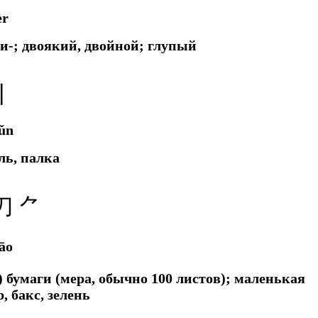
èr
, ди-; двоякий, двойной; глупый
丨
ǔn
ль, палка
刀
⺈
āo
а) бумаги (мера, обычно 100 листов); маленькая
, бакс, зелень