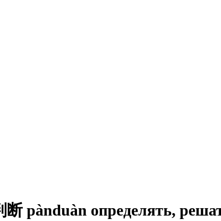
nduàn определять, решать;