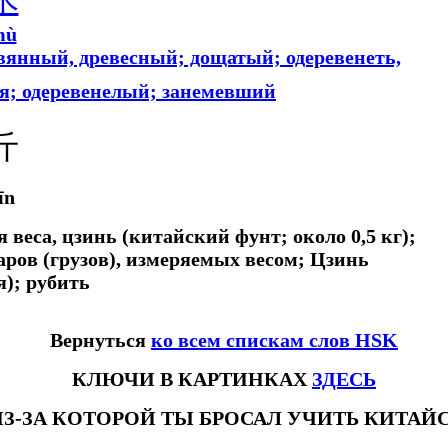
mù
ревянный, древесный; дощатый; одеревенеть,
ся; одеревенелый; занемевший
斤
īn
ля веса, цзинь (китайский фунт; около 0,5 кг);
аров (грузов), измеряемых весом; Цзинь
); рубить
Вернуться
ко всем спискам слов HSK
КЛЮЧИ В КАРТИНКАХ
ЗДЕСЬ
ИЗ-ЗА КОТОРОЙ ТЫ БРОСАЛ УЧИТЬ КИТА