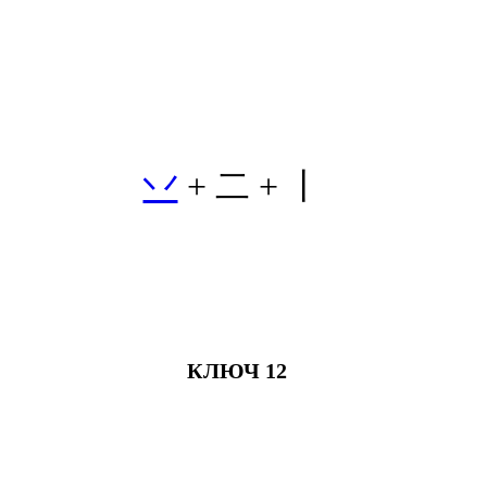
丷
+ 二 + 丨
КЛЮЧ 12