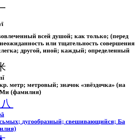
一
yī
; вовлеченный всей душой;
как только; (перед
 неожиданность или тщательность совершения
слегка;
другой, иной; каждый; определенный
米
mǐ
кр.
метр; метровый; значок «звёздочка» (на
 Ми (фамилия)
八
bā
осьмых
;
дугообразный; свешивающийся; Ба
илия)
木