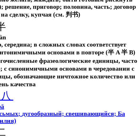
); решение, приговор; половина, часть; договор
на сделку, купчая (
см.
判书)
半
àn
, середина; в сложных словах соответствует
 с антонимичными основами в повторе (半 A 半 B)
огочисленные фразеологические единицы, часто
; с синонимичными основами в чередовании с
ницы, обозначающие ничтожное количество или
ень качества
八
bā
осьмых
;
дугообразный; свешивающийся; Ба
илия)
二