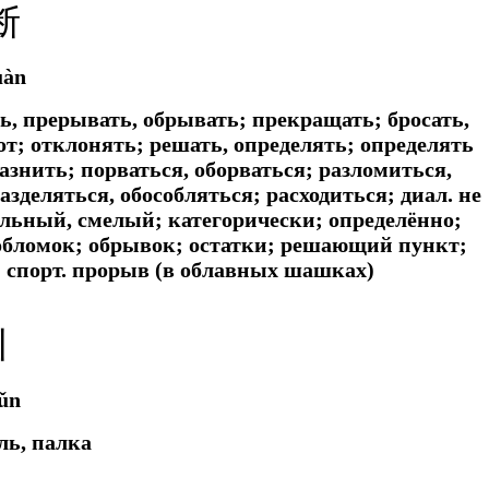
断
uàn
ть, прерывать, обрывать; прекращать; бросать,
от; отклонять; решать, определять; определять
азнить; порваться, оборваться; разломиться,
азделяться, обособляться; расходиться;
диал.
не
льный, смелый; категорически; определённо;
 обломок; обрывок; остатки; решающий пункт;
;
спорт.
прорыв (в облавных шашках)
丨
ǔn
ль, палка