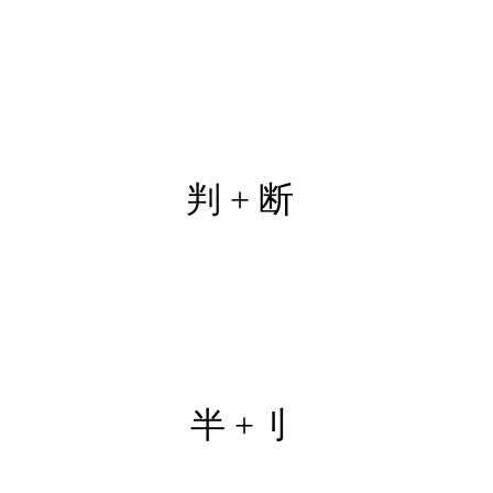
判 + 断
半 +
刂