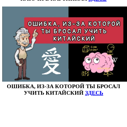
ОШИБКА, ИЗ-ЗА КОТОРОЙ ТЫ БРОСАЛ
УЧИТЬ КИТАЙСКИЙ
ЗДЕСЬ
#ключикитайскиеиероглиф #разбориероглифанаключи
#списоксловhsk1 #списоксловhsk1новыйстандарт #списоксловhsk2 #списоксловhsk2новытандарт #списоксловhsk3
#списоксловhsk3новыйстандарт #списоксловhsk4 #списоксловhsk4новыйстандарт #списоксловhsk5
#списоксловhsk5новыйстандарт #списоксловhsk6 #списоксловhsk6новыйстандар3.0