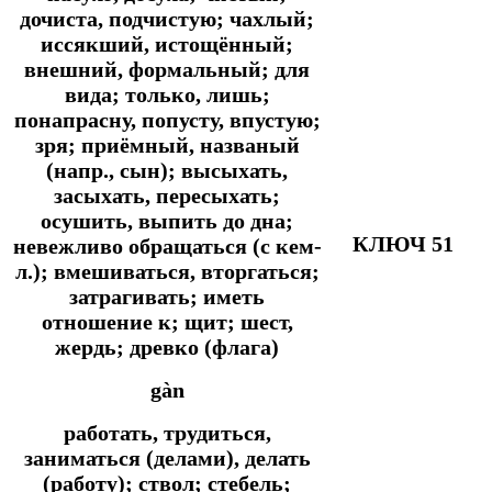
дочиста, подчистую; чахлый;
иссякший, истощённый;
внешний, формальный; для
вида; только, лишь;
понапрасну, попусту, впустую;
зря; приёмный, названый
(напр., сын); высыхать,
засыхать, пересыхать;
осушить, выпить до дна;
КЛЮЧ 51
невежливо обращаться (с кем-
л.); вмешиваться, вторгаться;
затрагивать; иметь
отношение к; щит; шест,
жердь; древко (флага)
gàn
работать, трудиться,
заниматься (делами), делать
(работу); ствол; стебель;