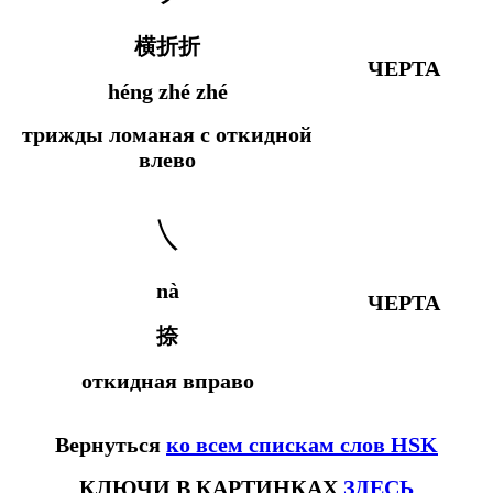
横折折
ЧЕРТА
héng zhé zhé
трижды ломаная с откидной
влево
㇏
nà
ЧЕРТА
捺
откидная вправо
Вернуться
ко всем спискам слов HSK
КЛЮЧИ В КАРТИНКАХ
ЗДЕСЬ