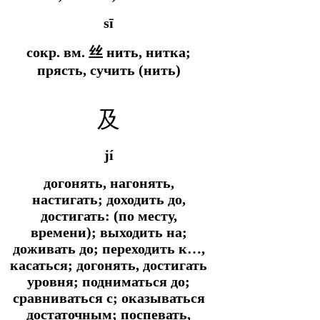
sī
сокр. вм.
丝 нить, нитка;
прясть, сучить (нить)
及
jí
догонять, нагонять,
настигать; доходить до,
достигать: (по месту,
времени); выходить на;
доживать до; переходить к…,
касаться; догонять, достигать
уровня; подниматься до;
сравниваться с; оказываться
достаточным; поспевать,