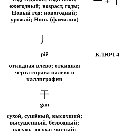
一 + 丨
ежегодный; возраст, годы;
Новый год; новогодний;
урожай; Нянь (фамилия)
丿
piě
КЛЮЧ 4
откидная влево; откидная
черта справа налево в
каллиграфии
干
gān
сухой, сушёный, высохший;
высушенный, безводный;
насухо, досуха; чистый;