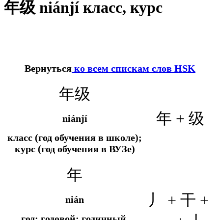
年级 niánjí класс, курс
Вернуться
ко всем спискам слов HSK
年级
年 + 级
niánjí
класс (год обучения в школе);
курс (год обучения в ВУЗе)
年
丿 + 干 +
nián
год; годовой; годичный,