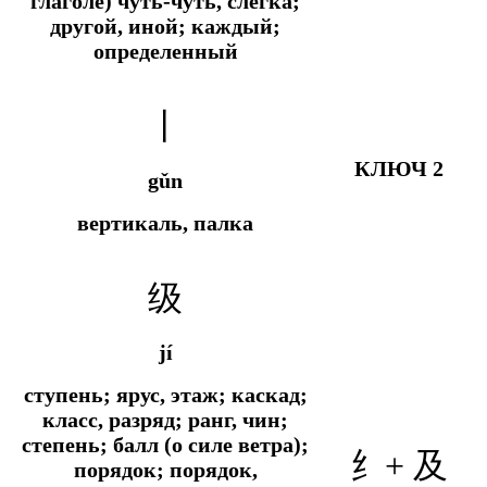
глаголе) чуть-чуть, слегка;
другой, иной; каждый;
определенный
丨
КЛЮЧ 2
gǔn
вертикаль, палка
级
jí
ступень; ярус, этаж; каскад;
класс, разряд; ранг, чин;
степень; балл (о силе ветра);
纟+ 及
порядок; порядок,