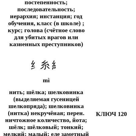
постепенность;
последовательность;
иерархия; инстанция; год
обучения, класс (в школе) ;
курс; голова (счётное слово
для убитых врагов или
казненных преступников)
纟糸 糹
mì
нить; шёлка; шелковинка
(выделяемая гусеницей
шелкопряда); шелковинка
(нитка) некручёная;
перен.
КЛЮЧ 120
ничтожное количество, йота;
шёлк; шёлковый; тонкий;
мелкий; малый; еле заметный