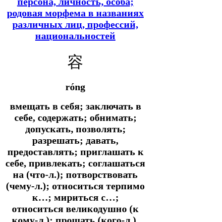
персона, личность, особа;
родовая морфема в названиях
различных лиц, профессий,
национальностей
容
róng
вмещать в себя; заключать в
себе, содержать; обнимать;
допускать, позволять;
разрешать; давать,
предоставлять; приглашать к
себе, привлекать; соглашаться
на (что-л.); потворствовать
(чему-л.); относиться терпимо
к…; мириться с…;
относиться великодушно (к
кому-л.); прощать (кого-л.),