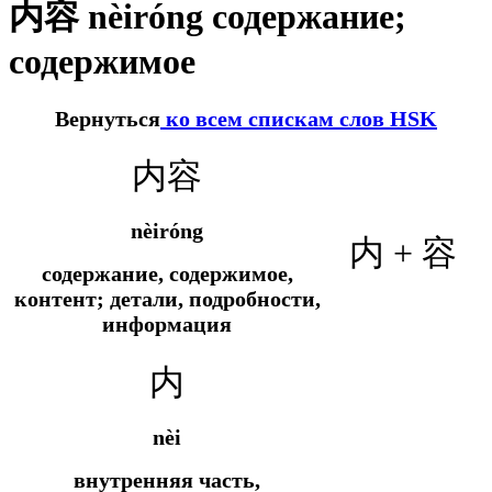
内容 nèiróng содержание;
содержимое
Вернуться
ко всем спискам слов HSK
内容
nèiróng
内 + 容
содержание, содержимое,
контент; детали, подробности,
информация
内
nèi
внутренняя часть,