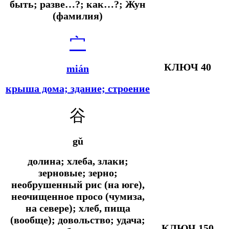
быть; разве…?; как…?; Жун
(фамилия)
宀
КЛЮЧ 40
mián
крыша дома; здание; строение
谷
gǔ
долина; хлеба, злаки;
зерновые; зерно;
необрушенный рис (на юге),
неочищенное просо (чумиза,
на севере); хлеб, пища
(вообще); довольство; удача;
КЛЮЧ 150