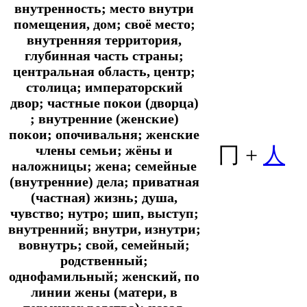
внутренность; место внутри
помещения, дом; своё место;
внутренняя территория,
глубинная часть страны;
центральная область, центр;
столица; императорский
двор; частные покои (дворца)
; внутренние (женские)
покои; опочивальня; женские
члены семьи; жёны и
冂
+
人
наложницы; жена; семейные
(внутренние) дела; приватная
(частная) жизнь; душа,
чувство; нутро; шип, выступ;
внутренний; внутри, изнутри;
вовнутрь; свой, семейный;
родственный;
однофамильный; женский, по
линии жены (матери, в