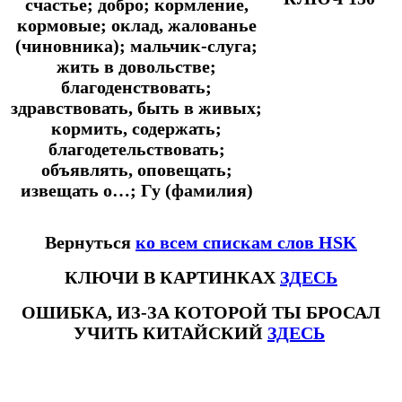
счастье; добро; кормление,
кормовые; оклад, жалованье
(чиновника); мальчик-слуга;
жить в довольстве;
благоденствовать;
здравствовать, быть в живых;
кормить, содержать;
благодетельствовать;
объявлять, оповещать;
извещать о…; Гу (фамилия)
Вернуться
ко всем спискам слов HSK
КЛЮЧИ В КАРТИНКАХ
ЗДЕСЬ
ОШИБКА, ИЗ-ЗА КОТОРОЙ ТЫ БРОСАЛ
УЧИТЬ КИТАЙСКИЙ
ЗДЕСЬ
#ключикитайскиеиероглиф #разбориероглифанаключи
#списоксловhsk1 #списоксловhsk1новыйстандарт #списоксловhsk2 #списоксловhsk2новытандарт #списоксловhsk3