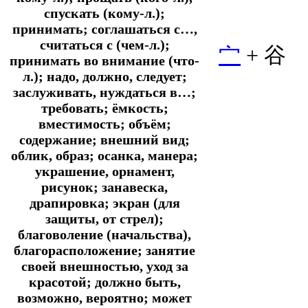
спускать (кому-л.);
принимать; соглашаться с…,
считаться с (чем-л.);
宀
+ 谷
принимать во внимание (что-
л.); надо, должно, следует;
заслуживать, нуждаться в…;
требовать; ёмкость;
вместимость; объём;
содержание; внешний вид;
облик, образ; осанка, манера;
украшение, орнамент,
рисунок; занавеска,
драпировка; экран (для
защиты, от стрел);
благоволение (начальства),
благорасположение; занятие
своей внешностью, уход за
красотой; должно быть,
возможно, вероятно; может