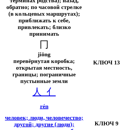
терминах родства); назад,
обратно; по часовой стрелке
(в кольцевых маршрутах);
приближать к себе,
привлекать; близко
принимать
冂
jiōng
перевёрнутая коробка;
КЛЮЧ 13
открытая местность,
границы; пограничные
пустынные земли
人
亻
rén
человек; люди, человечество;
КЛЮЧ 9
другой; другие (люди);