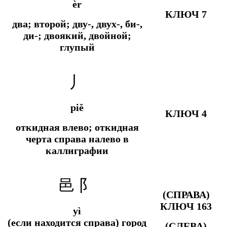
èr
КЛЮЧ 7
два; второй; дву-, двух-, би-,
ди-; двоякий, двойной;
глупый
丿
piě
КЛЮЧ 4
откидная влево; откидная
черта справа налево в
каллиграфии
邑 阝
(СПРАВА)
КЛЮЧ 163
yì
(если находится справа)
город
(СЛЕВА)