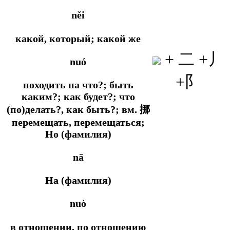
něi
какой, который; какой же
+ 二 +丿
nuó
+阝
походить на что?; быть
каким?; как будет?; что
(по)делать?, как быть?; вм. 挪
перемещать, перемещаться;
Но (фамилия)
nā
На (фамилия)
nuò
в отношении, по отношению