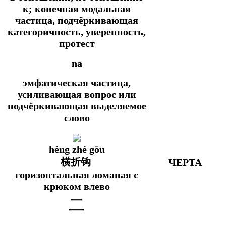
к; конечная модальная
частица, подчёркивающая
категоричность, уверенность,
протест
na
эмфатическая частица,
усиливающая вопрос или
подчёркивающая выделяемое
слово
héng zhé gōu
横折钩
ЧЕРТА
горизонтальная ломаная с
крюком влево
二