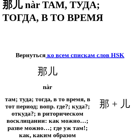
那儿 nàr ТАМ, ТУДА;
ТОГДА, В ТО ВРЕМЯ
Вернуться
ко всем спискам слов HSK
那儿
nàr
там; туда; тогда, в то время, в
那 + 儿
тот период;
вопр.
где?; куда?;
откуда?; в риторическом
восклицании: как можно…;
разве можно…; где уж там!;
как, каким образом