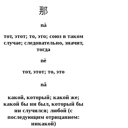
那
nà
тот, этот; то, это; союз в таком
случае; следовательно, значит,
тогда
nè
тот, этот; то, это
nǎ
какой, который; какой же;
какой бы ни был, который бы
ни случился; любой (с
последующим отрицанием:
никакой)