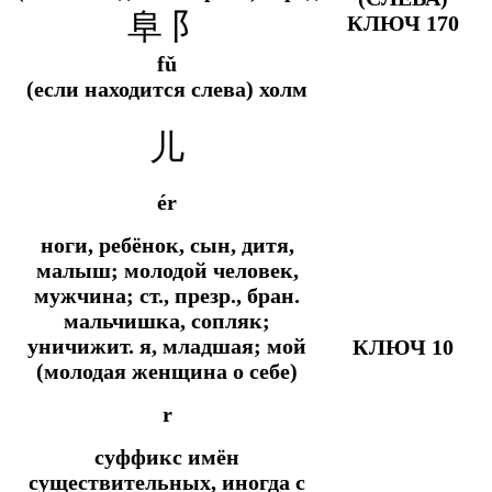
阜 阝
КЛЮЧ 170
fǔ
(если находится слева) холм
儿
ér
ноги, ребёнок, сын, дитя,
малыш; молодой человек,
мужчина; ст., презр., бран.
мальчишка, сопляк;
уничижит. я, младшая; мой
КЛЮЧ 10
(молодая женщина о себе)
r
суффикс имён
существительных, иногда с