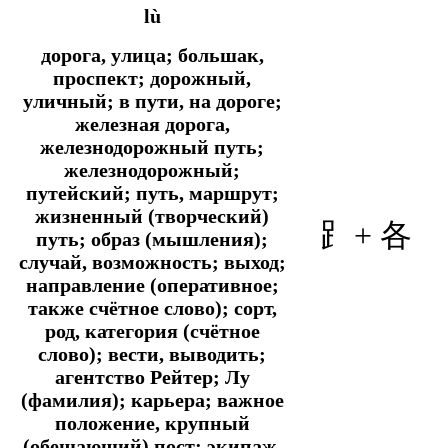
lù
дорога, улица; большак,
проспект; дорожный,
уличный; в пути, на дороге;
железная дорога,
железнодорожный путь;
железнодорожный;
путейский; путь, маршрут;
жизненный (творческий)
⻊+
各
путь; образ (мышления);
случай, возможность; выход;
направление (оперативное;
также счётное слово); сорт,
род, категория (счётное
слово); вести, выводить;
агентство Рейтер; Лу
(фамилия); карьера; важное
положение, крупный
(обещающий) пост; экипаж,