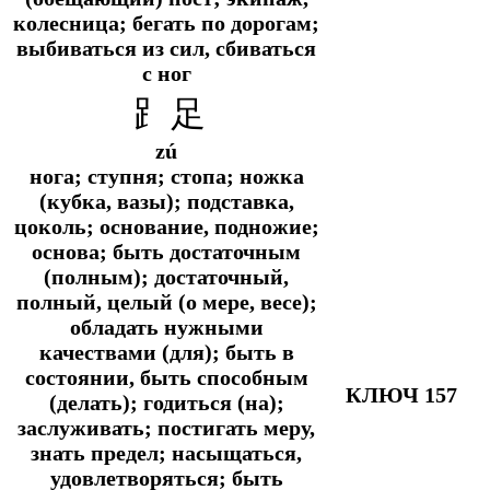
колесница; бегать по дорогам;
выбиваться из сил, сбиваться
с ног
⻊足
zú
нога; ступня; стопа; ножка
(кубка, вазы); подставка,
цоколь; основание, подножие;
основа; быть достаточным
(полным); достаточный,
полный, целый (о мере, весе);
обладать нужными
качествами (для); быть в
состоянии, быть способным
КЛЮЧ 157
(делать); годиться (на);
заслуживать; постигать меру,
знать предел; насыщаться,
удовлетворяться; быть