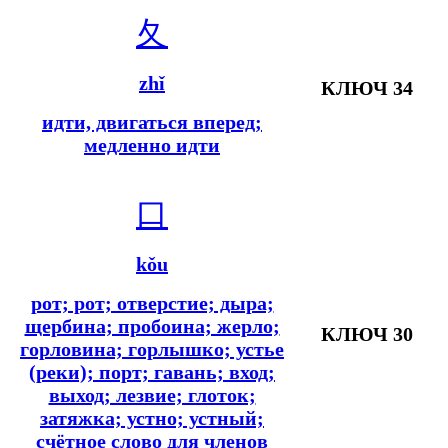
夂
zhǐ
КЛЮЧ 34
идти, двигаться вперед;
медленно идти
口
kǒu
рот; рот; отверстие; дыра;
щербина; пробоина; жерло;
КЛЮЧ 30
горловина; горлышко; устье
(реки); порт; гавань; вход;
выход; лезвие; глоток;
затяжка; устно; устный;
счётное слово для членов