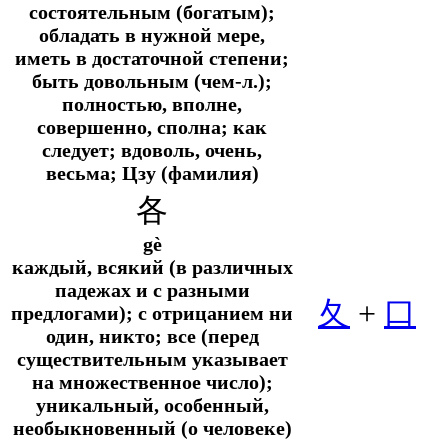
состоятельным (богатым);
обладать в нужной мере,
иметь в достаточной степени;
быть довольным (чем-л.);
полностью, вполне,
совершенно, сполна; как
следует; вдоволь, очень,
весьма; Цзу (фамилия)
各
gè
каждый, всякий (в различных
падежах и с разными
夂
+
口
предлогами); с отрицанием ни
один, никто; все (перед
существительным указывает
на множественное число);
уникальный, особенный,
необыкновенный (о человеке)