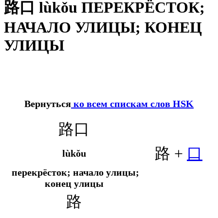
路口 lùkǒu ПЕРЕКРЁСТОК;
НАЧАЛО УЛИЦЫ; КОНЕЦ
УЛИЦЫ
Вернуться
ко всем спискам слов HSK
路口
路 +
口
lùkǒu
перекрёсток; начало улицы;
конец улицы
路