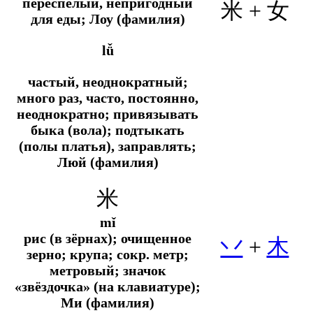
переспелый, непригодный
米 +
女
для еды; Лоу (фамилия)
lǚ
частый, неоднократный;
много раз, часто, постоянно,
неоднократно; привязывать
быка (вола); подтыкать
(полы платья), заправлять;
Люй (фамилия)
米
mǐ
рис (в зёрнах); очищенное
丷
+
木
зерно; крупа;
сокр.
метр;
метровый; значок
«звёздочка» (на клавиатуре);
Ми (фамилия)