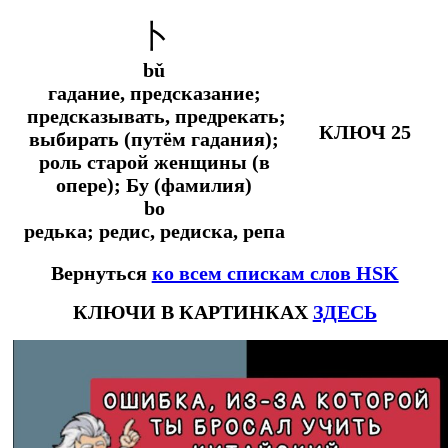
卜
bǔ
гадание, предсказание;
предсказывать, предрекать;
КЛЮЧ 25
выбирать (путём гадания);
роль старой женщины (в
опере); Бу (фамилия)
bo
редька; редис, редиска, репа
Вернуться
ко всем спискам слов HSK
КЛЮЧИ В КАРТИНКАХ
ЗДЕСЬ