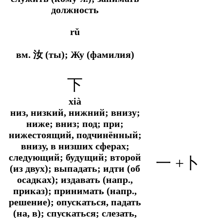
должность
rǔ
вм. 汝 (ты); Жу (фамилия)
下
xià
низ, низкий, нижний; внизу;
ниже; вниз; под; при;
нижестоящий, подчинённый;
внизу, в низших сферах;
следующий; будущий; второй
一 +卜
(из двух); выпадать; идти (об
осадках); издавать (напр.,
приказ); принимать (напр.,
решение); опускаться, падать
(на, в); спускаться; слезать,