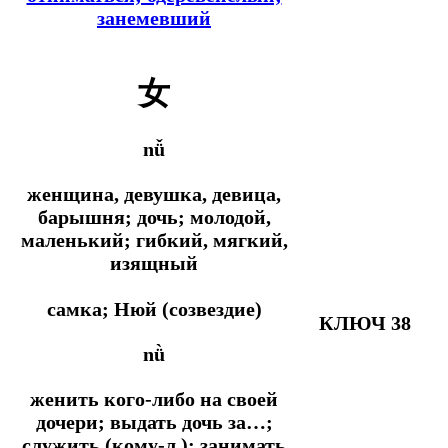
занемевший
女
nǚ
женщина, девушка, девица,
барышня; дочь; молодой,
маленький; гибкий, мягкий,
изящный
самка; Нюй (созвездие)
КЛЮЧ 38
nǜ
женить кого-либо на своей
дочери; выдать дочь за…;
служить (кому-л.); занимать