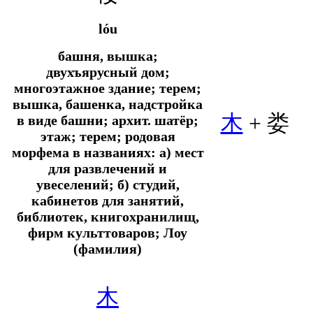
lóu
башня, вышка;
двухъярусный дом;
многоэтажное здание; терем;
вышка, башенка, надстройка
木
+
娄
в виде башни; архит. шатёр;
этаж; терем; родовая
морфема в названиях: а) мест
для развлечений и
увеселений; б) студий,
кабинетов для занятий,
библиотек, книгохранилищ,
фирм культтоваров; Лоу
(фамилия)
木