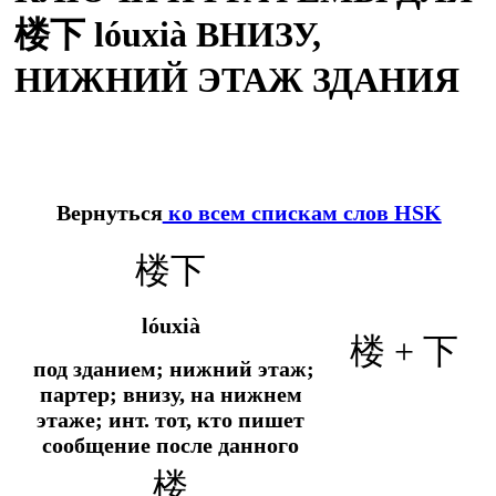
楼下 lóuxià ВНИЗУ,
НИЖНИЙ ЭТАЖ ЗДАНИЯ
Вернуться
ко всем спискам слов HSK
楼下
lóuxià
楼 + 下
под зданием; нижний этаж;
партер; внизу, на нижнем
этаже;
инт.
тот, кто пишет
сообщение после данного
楼