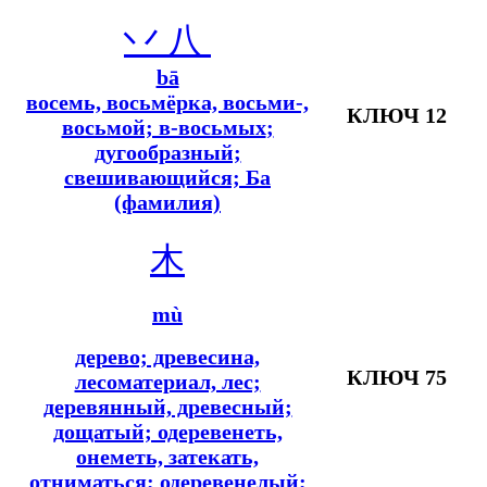
丷
八
bā
восемь, восьмёрка, восьми-,
КЛЮЧ 12
восьмой; в-восьмых
;
дугообразный;
свешивающийся; Ба
(фамилия)
木
mù
дерево; древесина,
КЛЮЧ 75
лесоматериал, лес;
деревянный, древесный;
дощатый; одеревенеть,
онеметь, затекать,
отниматься; одеревенелый;