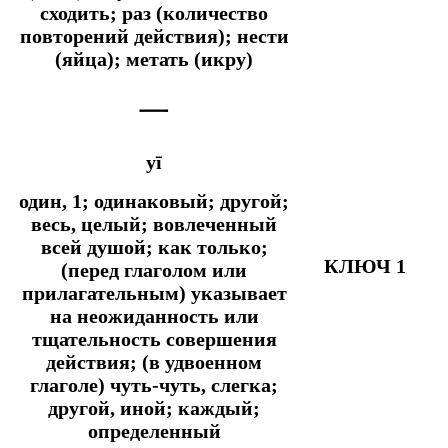
сходить; раз (количество
повторений действия); нести
(яйца); метать (икру)
一
yī
один, 1; одинаковый; другой;
весь, целый; вовлеченный
всей душой;
как только;
КЛЮЧ 1
(перед глаголом или
прилагательным) указывает
на неожиданность или
тщательность совершения
действия; (в удвоенном
глаголе) чуть-чуть, слегка;
другой, иной; каждый;
определенный