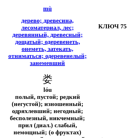
mù
дерево; древесина,
КЛЮЧ 75
лесоматериал, лес;
деревянный, древесный;
дощатый; одеревенеть,
онеметь, затекать,
отниматься; одеревенелый;
занемевший
娄
lóu
полый, пустой; редкий
(негустой); изношенный;
одряхлевший; негодный;
бесполезный, никчемный;
прил (диал.) слабый,
немощный; (о фруктах)