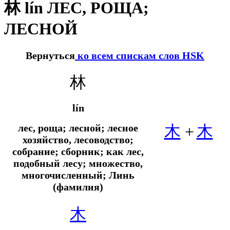
林 lín ЛЕС, РОЩА;
ЛЕСНОЙ
Вернуться
ко всем спискам слов HSK
林
lín
лес, роща; лесной; лесное
木
+
木
хозяйство, лесоводство;
собрание; сборник; как лес,
подобный лесу; множество,
многочисленный; Линь
(фамилия)
木