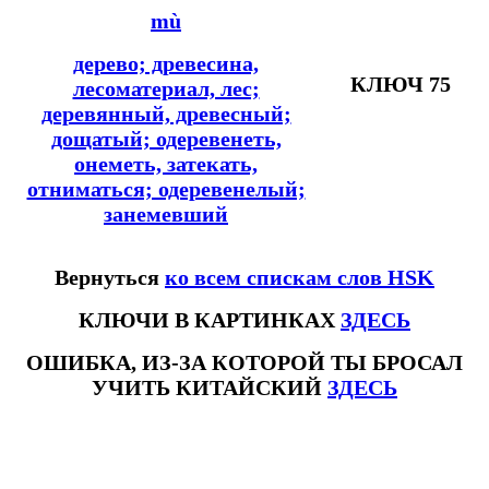
mù
дерево; древесина,
КЛЮЧ 75
лесоматериал, лес;
деревянный, древесный;
дощатый; одеревенеть,
онеметь, затекать,
отниматься; одеревенелый;
занемевший
Вернуться
ко всем спискам слов HSK
КЛЮЧИ В КАРТИНКАХ
ЗДЕСЬ
ОШИБКА, ИЗ-ЗА КОТОРОЙ ТЫ БРОСАЛ
УЧИТЬ КИТАЙСКИЙ
ЗДЕСЬ
#ключикитайскиеиероглиф #разбориероглифанаключи
#списоксловhsk1 #списоксловhsk1новыйстандарт #списоксловhsk2 #списоксловhsk2новытандарт #списоксловhsk3
#списоксловhsk3новыйстандарт #списоксловhsk4 #списоксловhsk4новыйстандарт #списоксловhsk5