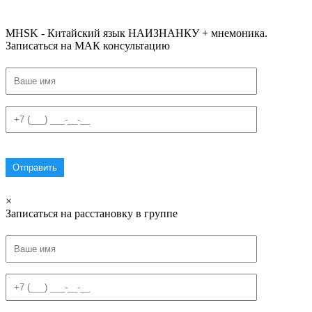
#списоксловhsk5новыйстандарт #списоксловhsk6 #списоксловhsk6новыйстандар3.0
MHSK - Китайский язык НАИЗНАНКУ + мнемоника.
Записаться на МАК консультацию
×
Записаться на расстановку в группе