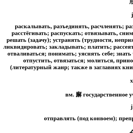
раскалывать, разъединять, расчленять; ра
расстёгивать; распускать; отвязывать, сни
решать (задачу); устранять (трудности, непр
ликвидировать; закладывать; платить; рассеять
отваливаться; понимать; уяснять себе; знать
отпустить, отвязаться; молиться, прин
(литературный жанр; также в заглавиях книг
x
вм. 廨 государственное 
j
отправлять (под конвоем); преп