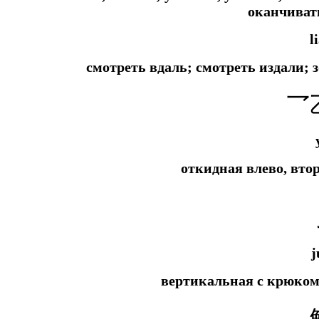
оканчиват
l
смотреть вдаль; смотреть издали;
乛
откидная влево, вто
j
вертикальная с крюком