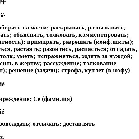
jiě
збирать на части; раскрывать, развязывать,
мать; объяснять, толковать, комментировать;
иятности); примирять, разрешать (конфликты);
ся, растаять; разойтись, распасться; отпадать,
 толк; уметь; испражняться, ходить за нуждой;
осить в жертву; рассуждение; толкование
); решение (задачи); строфа, куплет (в юэфу)
iè
учреждение; Се (фамилия)
ié
ровождать; отсылать; доставлять