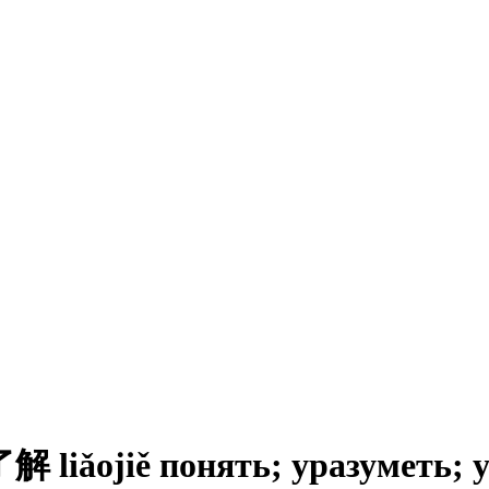
ǎojiě понять; уразуметь; у