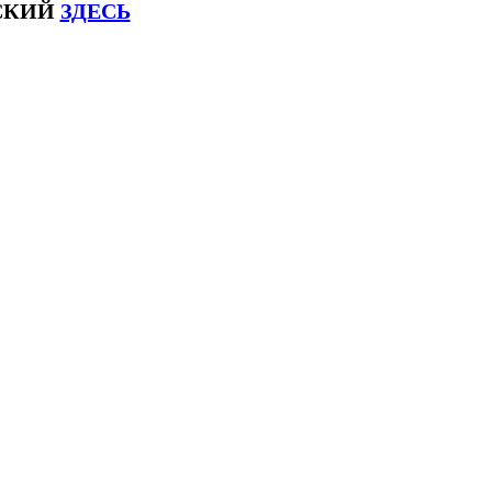
ЙСКИЙ
ЗДЕСЬ
соксловhsk6 #списоксловhsk6новыйстандар3.0