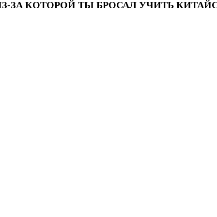
ИЗ-ЗА КОТОРОЙ ТЫ БРОСАЛ УЧИТЬ КИТА
ловhsk3новыйстандарт #списоксловhsk4 #списоксловhsk4новыйстандарт #списоксловhsk5 #списоксловhsk5новыйстандарт #спи