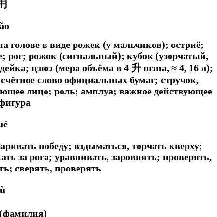
角
iǎo
на голове в виде рожек (у мальчиков); остриё;
е; рог; рожок (сигнальный); кубок (узорчатый,
ейка; цзюэ (мера объёма в 4 升 шэна, ≈ 4, 16 л);
 счётное слово официальных бумаг; стручок,
ующее лицо; роль; амплуа; важное действующее
 фигура
ué
паривать победу; вздыматься, торчать кверху;
ть за рога; уравнивать, заровнять; проверять,
ь; сверять, проверять
lù
 (фамилия)