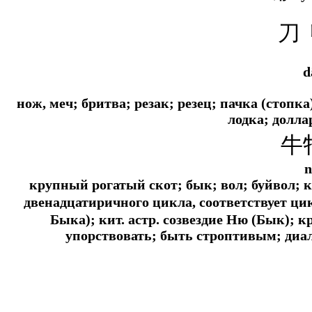
刀
d
нож, меч; бритва; резак; резец; пачка (стопк
лодка; доллар
牛
n
крупный рогатый скот; бык; вол; буйвол; к
двенадцатиричного цикла, соответствует ци
Быка);
кит. астр.
созвездие Ню (Бык); кр
упорствовать; быть строптивым;
диал