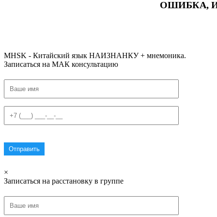
ОШИБКА, 
#ключикитайскиеиероглиф #разбориероглифанаключи
#списоксловhsk1 #списоксловhsk1новыйстандарт #списоксловhsk2 #списоксловhsk2новытандарт #списоксловhsk3 #списокс
MHSK - Китайский язык НАИЗНАНКУ + мнемоника.
Записаться на МАК консультацию
×
Записаться на расстановку в группе