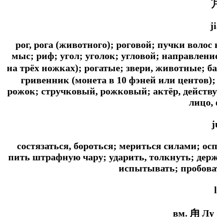
j
рог, рога (животного); роговой; пучки волос 
мыс; риф; угол; уголок; угловой; направлени
на трёх ножках); рогатые; звери, животные; бад
гривенник (монета в 10 фэней или центов);
рожок; стручковый, рожковый; актёр, действ
лицо,
j
состязаться, бороться; мериться силами; ос
пить штрафную чару; ударить, толкнуть; держа
испытывать; пробоват
вм. 甪 Лу