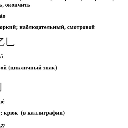
ь, окончить
iào
 зоркий; наблюдательный, смотровой
乙乚
yǐ
рой (цикличный знак)
亅
ué
; крюк (в каллиграфии)
解