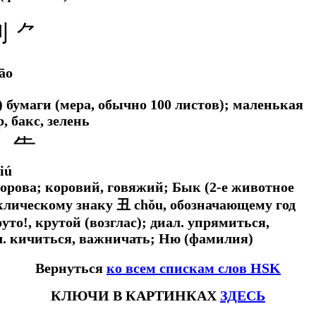
刂
⺈
āo
а) бумаги (мера, обычно 100 листов); маленькая
, бакс, зелень
牜⺧
iú
орова; коровий, говяжий; Бык (2-е животное
клическому знаку 丑 chǒu, обозначающему год
уто!, крутой (возглас);
диал.
упрямиться,
.
кичиться, важничать; Ню (фамилия)
Вернуться
ко всем спискам слов HSK
КЛЮЧИ В КАРТИНКАХ
ЗДЕСЬ