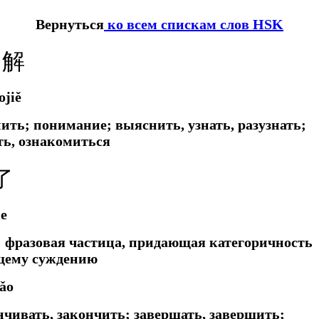
Вернуться
ко всем спискам слов HSK
了解
ojiě
нить; понимание; выяснить, узнать, разузнать;
ть, ознакомиться
了
le
 фразовая частица, придающая категоричность
щему суждению
iǎo
нчивать, закончить; завершать, завершить;