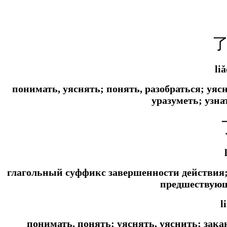
liǎ
понимать, уяснять; понять, разобраться; уяс
уразуметь; узна
глагольный суффикс завершенности действия;
предшествую
l
понимать, понять; уяснять, уяснить; зака