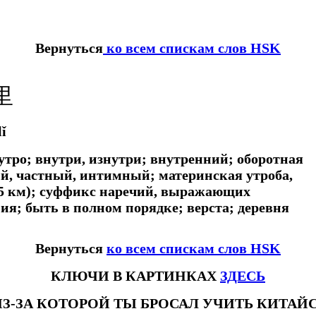
Вернуться
ко всем спискам слов HSK
里
lǐ
нутро; внутри, изнутри; внутренний; оборотная
ый, частный, интимный; материнская утроба,
0,5 км); суффикс наречий, выражающих
я; быть в полном порядке; верста; деревня
Вернуться
ко всем спискам слов HSK
КЛЮЧИ В КАРТИНКАХ
ЗДЕСЬ
ИЗ-ЗА КОТОРОЙ ТЫ БРОСАЛ УЧИТЬ КИТА