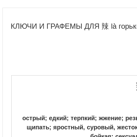
КЛЮЧИ И ГРАФЕМЫ ДЛЯ 辣 là горьки
острый; едкий; терпкий; жжение; ре
щипать; яростный, суровый, жесто
бойкая; сексуа