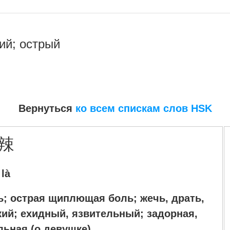
й; острый
Вернуться
ко всем спискам слов HSK
辣
là
зь; острая щиплющая боль; жечь, драть,
кий; ехидный, язвительный; задорная,
льная (о девушке)