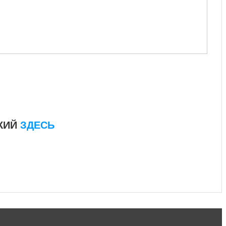
СКИЙ
ЗДЕСЬ
йстандарт #списоксловhsk6 #списоксловhsk6новыйстандар3.0