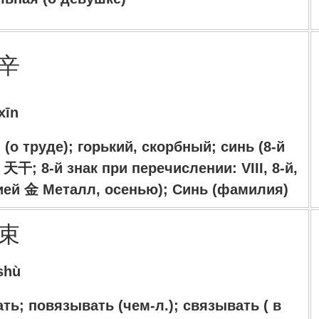
辛
xīn
(о труде); горький, скорбный; синь (8-й
天干; 8-й знак при перечислении: VIII, 8-й,
ихией 金 Металл, осенью); Синь (фамилия)
束
shù
ать; повязывать (чем-л.); связывать ( в