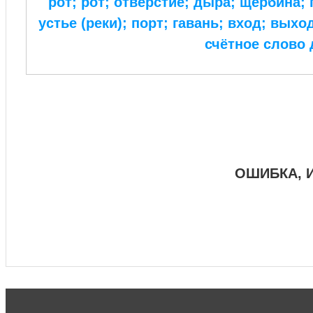
рот; рот; отверстие; дыра; щербина;
устье (реки); порт; гавань; вход; выхо
счётное слово
ОШИБКА, 
#ключикитайскиеиероглиф #разбориероглифанаключи
#списоксловhsk1 #списоксловhsk1новыйстандарт #списоксловhsk2 #списоксловhsk2новытандарт #списоксловhsk