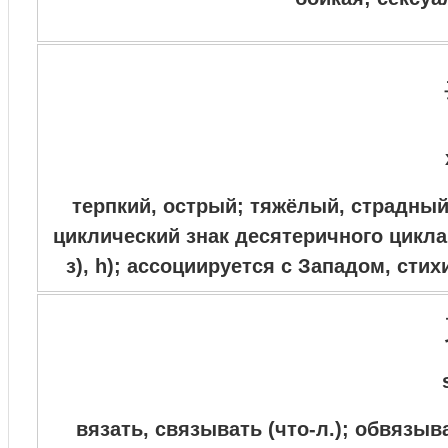
терпкий, острый; тяжёлый, страдный 
циклический знак десятеричного цикла 
з), h); ассоциируется с Западом, ст
вязать, связывать (что-л.); обвязыв