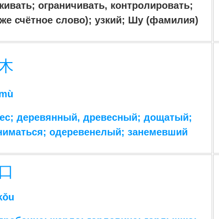
рживать; ограничивать, контролировать;
акже счётное слово); узкий; Шу (фамилия)
木
mù
лес; деревянный, древесный; дощатый;
отниматься; одеревенелый; занемевший
口
kǒu