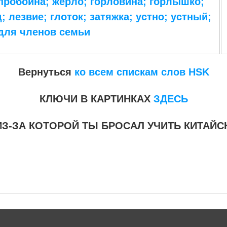
 пробоина; жерло; горловина; горлышко;
д; лезвие; глоток; затяжка; устно; устный;
 для членов семьи
Вернуться
ко всем спискам слов HSK
КЛЮЧИ В КАРТИНКАХ
ЗДЕСЬ
ИЗ-ЗА КОТОРОЙ ТЫ БРОСАЛ УЧИТЬ КИТАЙ
3 #списоксловhsk3новыйстандарт #списоксловhsk4 #списоксловhsk4новыйстандарт #списоксловhsk5 #списоксловhsk5новы