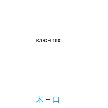
КЛЮЧ 160
木
+
口