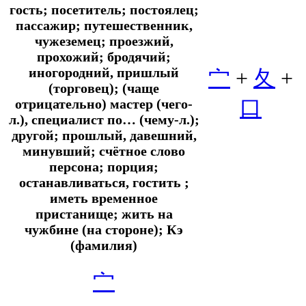
гость; посетитель; постоялец;
пассажир; путешественник,
чужеземец; проезжий,
прохожий; бродячий;
иногородний, пришлый
宀
+
夂
+
(торговец); (чаще
口
отрицательно) мастер (чего-
л.), специалист по… (чему-л.);
другой; прошлый, давешний,
минувший; счётное слово
персона; порция;
останавливаться, гостить ;
иметь временное
пристанище; жить на
чужбине (на стороне); Кэ
(фамилия)
宀