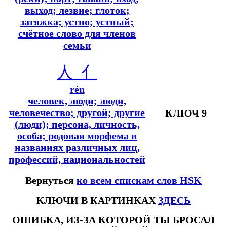
выход; лезвие; глоток;
затяжка; устно; устный;
счётное слово для членов
семьи
人
亻
rén
человек, люди; люди,
человечество; другой; другие
КЛЮЧ 9
(люди); персона, личность,
особа; родовая морфема в
названиях различных лиц,
профессий, национальностей
Вернуться
ко всем спискам слов HSK
КЛЮЧИ В КАРТИНКАХ
ЗДЕСЬ
ОШИБКА, ИЗ-ЗА КОТОРОЙ ТЫ БРОСАЛ