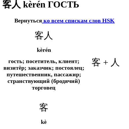
客人 kèrén ГОСТЬ
Вернуться
ко всем спискам слов HSK
客人
kèrén
客 + 人
гость; посетитель, клиент;
визитёр; заказчик;
постоялец;
путешественник, пассажир;
странствующий (бродячий)
торговец
客
kè