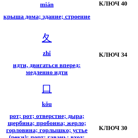
КЛЮЧ 40
mián
крыша дома; здание; строение
夂
zhǐ
КЛЮЧ 34
идти, двигаться вперед;
медленно идти
口
kǒu
рот; рот; отверстие; дыра;
щербина; пробоина; жерло;
КЛЮЧ 30
горловина; горлышко; устье
(реки); порт; гавань; вход;