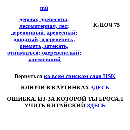
mù
дерево; древесина,
КЛЮЧ 75
лесоматериал, лес;
деревянный, древесный;
дощатый; одеревенеть,
онеметь, затекать,
отниматься; одеревенелый;
занемевший
Вернуться
ко всем спискам слов HSK
КЛЮЧИ В КАРТИНКАХ
ЗДЕСЬ
ОШИБКА, ИЗ-ЗА КОТОРОЙ ТЫ БРОСАЛ
УЧИТЬ КИТАЙСКИЙ
ЗДЕСЬ
#ключикитайскиеиероглиф #разбориероглифанаключи
#списоксловhsk1 #списоксловhsk1новыйстандарт #списоксловhsk2 #списоксловhsk2новытандарт #списоксловhsk3