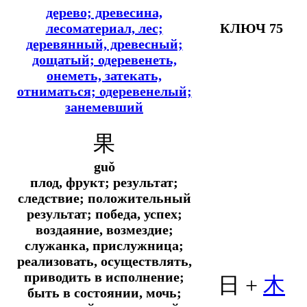
дерево; древесина,
лесоматериал, лес;
КЛЮЧ 75
деревянный, древесный;
дощатый; одеревенеть,
онеметь, затекать,
отниматься; одеревенелый;
занемевший
果
guǒ
плод, фрукт; результат;
следствие; положительный
результат; победа, успех;
воздаяние, возмездие;
служанка, прислужница;
реализовать, осуществлять,
приводить в исполнение;
日 +
木
быть в состоянии, мочь;