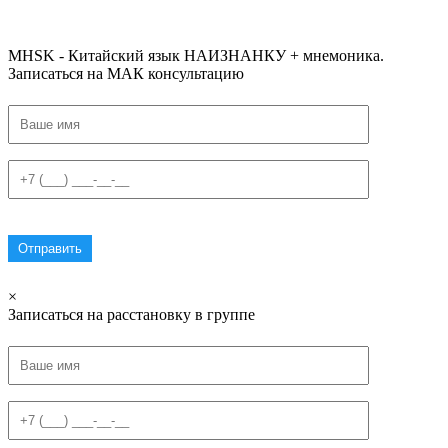
#списоксловhsk3новыйстандарт #списоксловhsk4 #списоксловhsk4новыйстандарт #списоксловhsk5
#списоксловhsk5новыйстандарт #списоксловhsk6 #списоксловhsk6новыйстандар3.0
MHSK - Китайский язык НАИЗНАНКУ + мнемоника.
Записаться на МАК консультацию
×
Записаться на расстановку в группе