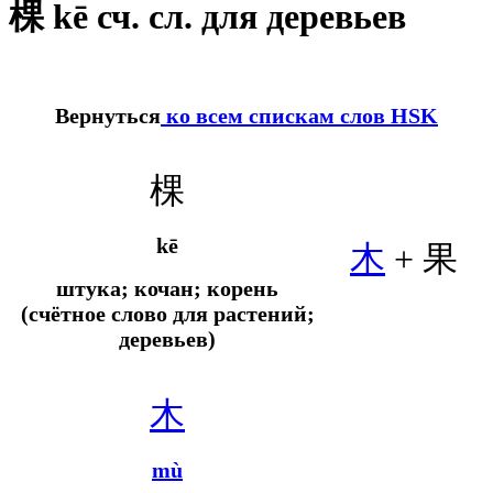
棵 kē сч. сл. для деревьев
Вернуться
ко всем спискам слов HSK
棵
kē
木
+ 果
штука; кочан; корень
(счётное слово для растений;
деревьев)
木
mù