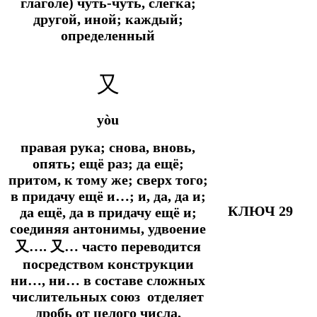
глаголе) чуть-чуть, слегка;
другой, иной; каждый;
определенный
又
yòu
правая рука; снова, вновь,
опять; ещё раз; да ещё;
притом, к тому же; сверх того;
в придачу ещё и…; и, да, да и;
КЛЮЧ 29
да ещё, да в придачу ещё и;
соединяя антонимы, удвоение
又…. 又… часто переводится
посредством конструкции
ни…, ни… в составе сложных
числительных союз отделяет
дробь от целого числа,