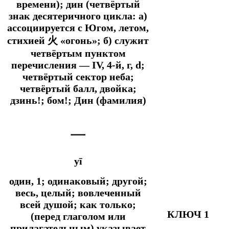
времени); дин (четвёртый
знак десятеричного цикла: а)
ассоциируется с Югом, летом,
стихией 火 «огонь»; б) служит
четвёртым пунктом
перечисления ― IV, 4-й, г, d;
четвёртый сектор неба;
четвёртый балл, двойка;
дзинь!; бом!; Дин (фамилия)
一
yī
один, 1; одинаковый; другой;
весь, целый; вовлеченный
всей душой;
как только;
КЛЮЧ 1
(перед глаголом или
прилагательным) указывает