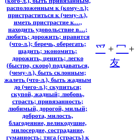
(кого-л.), быть привязанным,
расположенным к (кому-л.);
пристраститься к (чему-л.),
иметь пристрастие к…,
находить удовольствие в…;
любить; дорожить; нравится
(что-л.); беречь, оберегать;
爫
+
冖
+
щадить; экономить;
дорожить, ценить; легко
友
(быстро, скоро) поддаваться,
(чему-л.), быть склонным;
жалеть (что-л.), быть жадным
до (чего-л.); скупиться;
скупой, жадный; любовь,
страсть; привязанность;
любимый, дорогой, милый;
доброта, милость,
благодеяние, великодушие,
милосердие, сострадание,
гуманность; тяга (страсть) к