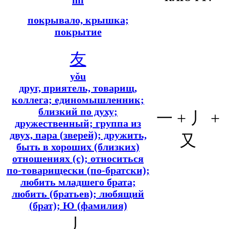
mì
покрывало, крышка;
покрытие
友
yǒu
друг, приятель, товарищ,
коллега; единомышленник;
близкий по духу;
一 + 丿 +
дружественный; группа из
двух, пара (зверей); дружить,
又
быть в хороших (близких)
отношениях (с); относиться
по-товарищески (по-братски);
любить младшего брата;
любить (братьев); любящий
(брат); Ю (фамилия)
丿