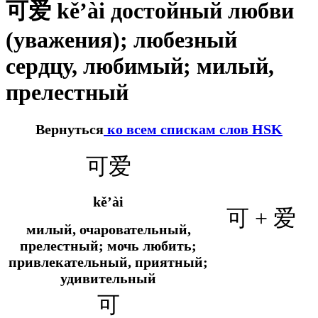
可爱 kě’ài достойный любви
(уважения); любезный
сердцу, любимый; милый,
прелестный
Вернуться
ко всем спискам слов HSK
可爱
kě’ài
可 + 爱
милый, очаровательный,
прелестный; мочь любить;
привлекательный, приятный;
удивительный
可