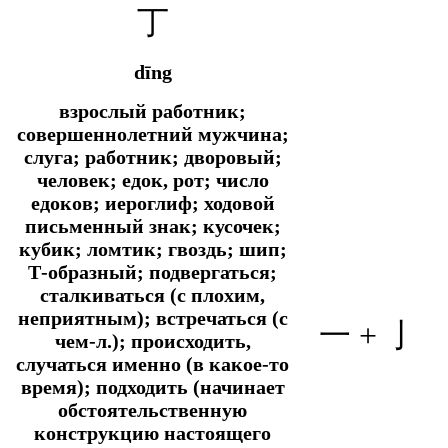
丁
dīng
взрослый работник;
совершеннолетний мужчина;
слуга; работник; дворовый;
человек; едок, рот; число
едоков; иероглиф; ходовой
письменный знак; кусочек;
кубик; ломтик; гвоздь; шип;
Т-образный; подвергаться;
сталкиваться (с плохим,
неприятным); встречаться (с
一 + 亅
чем-л.); происходить,
случаться именно (в какое-то
время); подходить (начинает
обстоятельственную
конструкцию настоящего