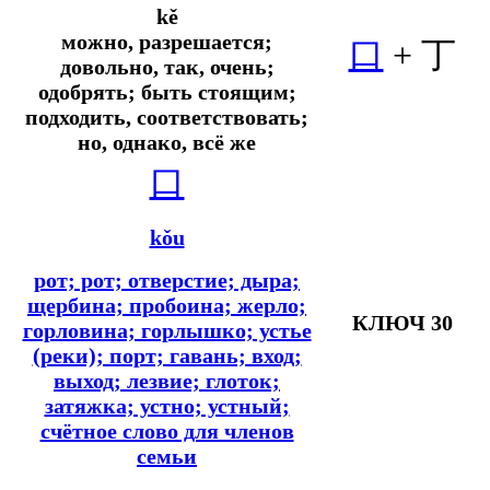
kě
можно, разрешается;
口
+
丁
довольно, так, очень;
одобрять; быть стоящим;
подходить, соответствовать;
но, однако, всё же
口
kǒu
рот; рот; отверстие; дыра;
щербина; пробоина; жерло;
КЛЮЧ 30
горловина; горлышко; устье
(реки); порт; гавань; вход;
выход; лезвие; глоток;
затяжка; устно; устный;
счётное слово для членов
семьи