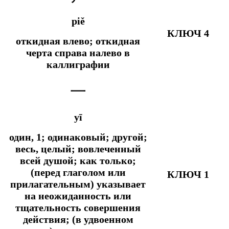
piě
КЛЮЧ 4
откидная влево; откидная
черта справа налево в
каллиграфии
一
yī
один, 1; одинаковый; другой;
весь, целый; вовлеченный
всей душой;
как только;
(перед глаголом или
КЛЮЧ 1
прилагательным) указывает
на неожиданность или
тщательность совершения
действия; (в удвоенном