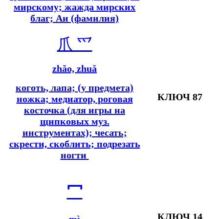
мирскому; жажда мирских
благ; Аи (фамилия)
爪 爫
z
hǎo, zhuǎ
коготь, лапа; (у предмета)
КЛЮЧ 87
ножка;
медиатор, роговая
косточка (для игры на
щипковых муз.
инструментах); чесать;
скрести, скоблить; подрезать
ногти
冖
КЛЮЧ 14