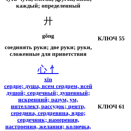
каждый; определенный
廾
gǒng
КЛЮЧ 55
соединять руки; две руки; руки,
сложенные для приветствия
心
忄
xīn
сердце;
душа, всем сердцем, всей
душой; сердечный; душевный;
искренний; разум, ум,
интеллект, рассудок; центр,
КЛЮЧ 61
середина, сердцевина, ядро;
сердечник; намерения,
настроения, желания; колючка,