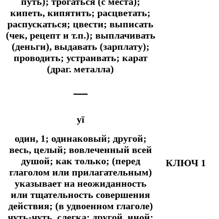
путь); трогаться (с места);
кипеть, кипятить; расцветать;
распускаться; цвести; выписать
(чек, рецепт и т.п.); выплачивать
(деньги), выдавать (зарплату);
проводить; устраивать; карат
(драг. металла)
一
yī
один, 1; одинаковый; другой;
весь, целый; вовлеченный всей
душой;
как только; (перед
КЛЮЧ 1
глаголом или прилагательным)
указывает на неожиданность
или тщательность совершения
действия; (в удвоенном глаголе)
чуть-чуть, слегка;
другой, иной;