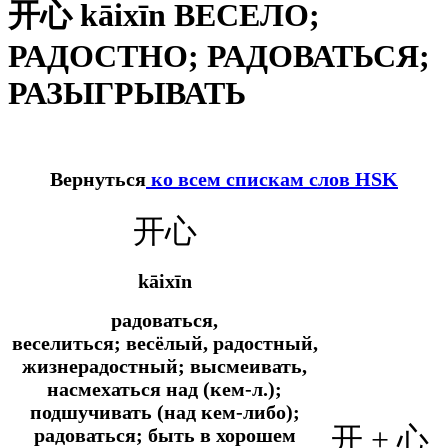
开心 kāixīn ВЕСЕЛО;
РАДОСТНО; РАДОВАТЬСЯ;
РАЗЫГРЫВАТЬ
Вернуться
ко всем спискам слов HSK
开心
kāixīn
радоваться,
веселиться; весёлый, радостный,
жизнерадостный; высмеивать,
насмехаться над (кем-л.);
подшучивать (над кем-либо);
开 + 心
радоваться; быть в хорошем