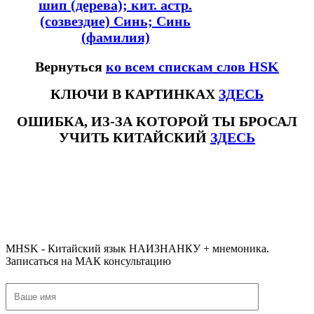
шип (дерева);
кит. астр.
(созвездие) Синь; Синь
(фамилия)
Вернуться
ко всем спискам слов HSK
КЛЮЧИ В КАРТИНКАХ
ЗДЕСЬ
ОШИБКА, ИЗ-ЗА КОТОРОЙ ТЫ БРОСАЛ
УЧИТЬ КИТАЙСКИЙ
ЗДЕСЬ
#ключикитайскиеиероглиф #разбориероглифанаключи
#списоксловhsk1 #списоксловhsk1новыйстандарт #списоксловhsk2 #списоксловhsk2новытандарт #списоксловhsk3
#списоксловhsk3новыйстандарт #списоксловhsk4 #списоксловhsk4новыйстандарт #списоксловhsk5
#списоксловhsk5новыйстандарт #списоксловhsk6 #списоксловhsk6новыйстандар3.0 #списоксловhsk7 #списоксловhsk8
#списоксловhsk9
MHSK - Китайский язык НАИЗНАНКУ + мнемоника.
Записаться на МАК консультацию