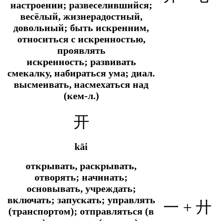
настроении; развеселившийся;
весёлый, жизнерадостный,
довольный; быть искренним,
относиться с искренностью,
проявлять
искренность; развивать
смекалку, набираться ума;
диал.
высмеивать, насмехаться над
(кем-л.)
开
kāi
открывать, раскрывать,
отворять; начинать;
основывать, учреждать;
включать; запускать; управлять
一 + 廾
(транспортом); отправляться (в