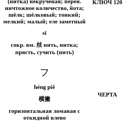
(нитка) некручёная;
перен.
КЛЮЧ 120
ничтожное количество, йота;
шёлк; шёлковый; тонкий;
мелкий; малый; еле заметный
sī
сокр. вм.
丝 нить, нитка;
прясть, сучить (нить)
フ
héng piě
ЧЕРТА
横撇
горизонтальная ломаная с
откидной влево