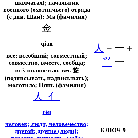
шахматах); начальник
военного (охотничьего) отряда
(с дин. Шан); Ма (фамилия)
佥
qiān
人
+ 一 +
все; всеобщий; совместный;
⺍
一
совместно, вместе, сообща;
всё, полностью;
вм.
签
(подписывать, надписывать);
молотило; Цянь (фамилия)
人
亻
rén
человек; люди, человечество;
КЛЮЧ 9
другой; другие (люди);
персона, личность, особа;