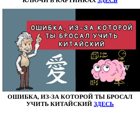
ОШИБКА, ИЗ-ЗА КОТОРОЙ ТЫ БРОСАЛ
УЧИТЬ КИТАЙСКИЙ
ЗДЕСЬ
#ключикитайскиеиероглиф #разбориероглифанаключи
#списоксловhsk1 #списоксловhsk1новыйстандарт #списоксловhsk2 #списоксловhsk2новытандарт #списоксловhsk3
#списоксловhsk3новыйстандарт #списоксловhsk4 #списоксловhsk4новыйстандарт #списоксловhsk5
#списоксловhsk5новыйстандарт #списоксловhsk6 #списоксловhsk6новыйстандар3.0