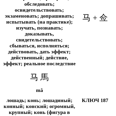
обследовать;
освидетельствовать;
экзаменовать; допрашивать;
马 + 佥
испытывать (на практике);
изучать, познавать;
доказывать,
свидетельствовать;
сбываться, исполняться;
действовать, дать эффект;
действенный; действие,
эффект; реальное последствие
马 馬
mǎ
лошадь; конь; лошадиный;
КЛЮЧ 187
конный; конский; огромный,
крупный; конь (фигура в