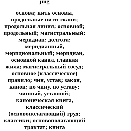
jīng
основа; нить основы,
продольные нити ткани;
продольная линия; основной;
продольный; магистральный;
меридиан; долгота;
меридианный,
меридиональный; меридиан,
основной канал, главная
жила; магистральный сосуд;
основное (классическое)
правило; чин, устав; закон,
канон; по чину, по уставу;
чинный, уставной;
каноническая книга,
классический
(основополагающий) труд;
классики; основополагающий
трактат; книга