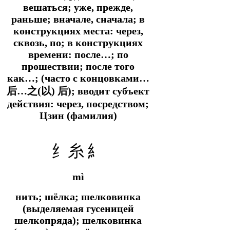
вешаться; уже, прежде,
раньше; вначале, сначала; в
конструкциях места: через,
сквозь, по; в конструкциях
времени: после…; по
прошествии; после того
как…; (часто с концовками…
后
…
之
(
以
)
后
); вводит субъект
действия: через, посредством;
Цзин (фамилия)
纟糸 糹
mì
нить; шёлка; шелковинка
(выделяемая гусеницей
шелкопряда); шелковинка