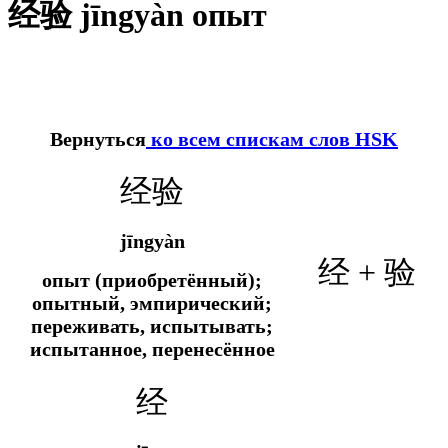
经验 jīngyàn опыт
Вернуться
ко всем спискам слов HSK
经验
jīngyàn
经 + 验
опыт (приобретённый);
опытный, эмпирический;
переживать, испытывать;
испытанное, перенесённое
经