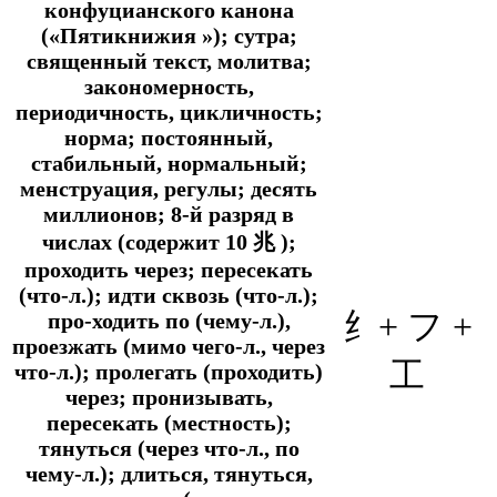
конфуцианского канона
(«Пятикнижия »); сутра;
священный текст, молитва;
закономерность,
периодичность, цикличность;
норма; постоянный,
стабильный, нормальный;
менструация, регулы; десять
миллионов; 8-й разряд в
числах (содержит 10
兆
);
проходить через; пересекать
(что-л.); идти сквозь (что-л.);
纟+ フ
+
про-ходить по (чему-л.),
проезжать (мимо чего-л., через
工
что-л.); пролегать (проходить)
через; пронизывать,
пересекать (местность);
тянуться (через что-л., по
чему-л.); длиться, тянуться,