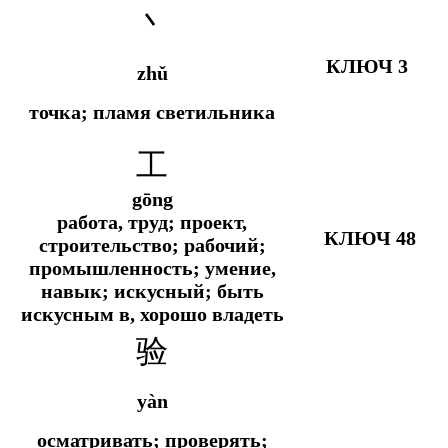
丶
КЛЮЧ 3
zhǔ
точка; пламя светильника
工
gōng
работа, труд; проект,
КЛЮЧ 48
строительство; рабочий;
промышленность; умение,
навык; искусный; быть
искусным в, хорошо владеть
验
yàn
осматривать; проверять;