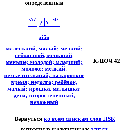
определенный
⺍
小 ⺌
xiǎo
маленький, малый; мелкий;
небольшой, меньший,
КЛЮЧ 42
меньше; молодой; младший;
моложе; мелкий,
незначительный; на короткое
время; недолго; ребёнок,
малый; крошка, малышка;
дети; второстепенный,
неважный
Вернуться
ко всем спискам слов HSK
КЛЮЧИ В КАРТИНКАХ
ЗДЕСЬ