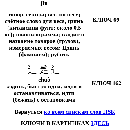
jīn
топор, секира; вес, по весу;
КЛЮЧ 69
счётное слово для веса, цзинь
(китайский фунт; около 0,5
кг); полкилограмма; входит в
название товаров (грузов),
измеряемых весом; Цзинь
(фамилия); рубить
辶 辵 ⻍
chuò
КЛЮЧ 162
ходить, быстро идти; идти и
останавливаться, идти
(бежать) с остановками
Вернуться
ко всем спискам слов HSK
КЛЮЧИ В КАРТИНКАХ
ЗДЕСЬ