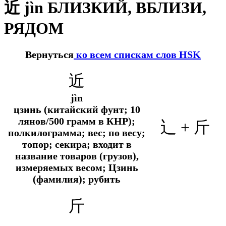
近 jìn БЛИЗКИЙ, ВБЛИЗИ,
РЯДОМ
Вернуться
ко всем спискам слов HSK
近
jìn
цзинь (китайский фунт; 10
лянов/500 грамм в КНР);
辶
+ 斤
полкилограмма; вес; по весу;
топор; секира; входит в
название товаров (грузов),
измеряемых весом; Цзинь
(фамилия); рубить
斤