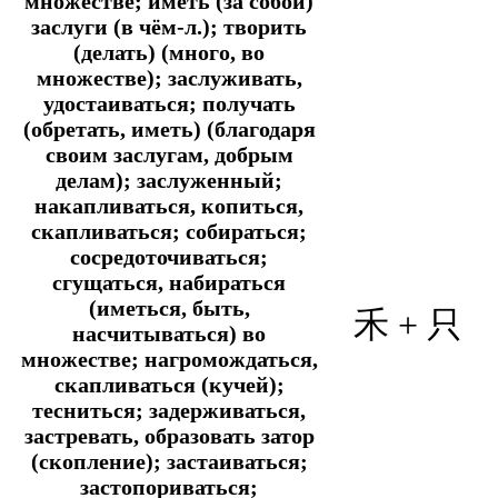
множестве; иметь (за собой)
заслуги (в чём-л.); творить
(делать) (много, во
множестве); заслуживать,
удостаиваться; получать
(обретать, иметь) (благодаря
своим заслугам, добрым
делам); заслуженный;
накапливаться, копиться,
скапливаться; собираться;
сосредоточиваться;
сгущаться, набираться
(иметься, быть,
禾 + 只
насчитываться) во
множестве; нагромождаться,
скапливаться (кучей);
тесниться; задерживаться,
застревать, образовать затор
(скопление); застаиваться;
застопориваться;