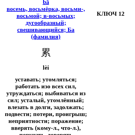
bā
восемь, восьмёрка, восьми-,
КЛЮЧ 12
восьмой; в-восьмых
;
дугообразный;
свешивающийся; Ба
(фамилия)
累
lèi
уставать; утомляться;
работать изо всех сил,
утруждаться; выбиваться из
сил; усталый, утомлённый;
влезать в долги, задолжать;
подвести; потери, проигрыш;
неприятности; поражение;
вверять (кому-л., что-л.),
поручать, доверять