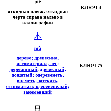
piě
КЛЮЧ 4
откидная влево; откидная
черта справа налево в
каллиграфии
木
mù
дерево; древесина,
лесоматериал, лес;
КЛЮЧ 75
деревянный, древесный;
дощатый; одеревенеть,
онеметь, затекать,
отниматься; одеревенелый;
занемевший
只