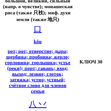
большой, великий, сильный
(напр. о чувстве); монашеская
ряса (также 只衼); миф. духи
земли (также 地只)
口
kǒu
рот; рот; отверстие; дыра;
щербина; пробоина; жерло;
КЛЮЧ 30
горловина; горлышко; устье
(реки); порт; гавань; вход;
выход; лезвие; глоток;
затяжка; устно; устный;
счётное слово для членов
семьи
八 丷