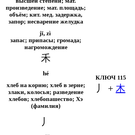
высшей степени;
мат.
произведение;
мат.
площадь;
объём;
кит. мед.
задержка,
запор; несварение желудка
jī, zì
запас; припасы; громада;
нагромождение
禾
hé
КЛЮЧ 115
хлеб на корню; хлеб в зерне;
丿 +
木
злаки, колосья; разведение
хлебов; хлебопашество; Хэ
(фамилия)
丿