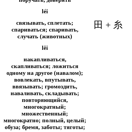
léi
связывать, сплетать;
田 + 糸
спариваться; спаривать,
случать (животных)
lěi
накапливаться,
скапливаться; ложиться
одному на другое (навалом);
вовлекать, впутывать,
ввязывать; громоздить,
наваливать, складывать;
повторяющийся,
многократный;
множественный;
многократно; полный, целый;
обуза; бремя, заботы; тяготы;