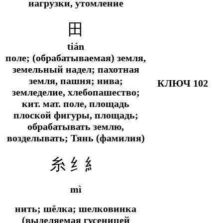
нагрузки, утомление
田
tián
поле; (обрабатываемая) земля,
земельный надел; пахотная
земля, пашня; нива;
КЛЮЧ 102
земледелие, хлебопашество;
кит. мат.
поле, площадь
плоской фигуры, площадь;
обрабатывать землю,
возделывать; Тянь (фамилия)
糸 纟糹
mì
нить; шёлка; шелковинка
(выделяемая гусеницей