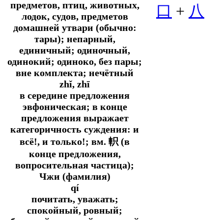
предметов, птиц, животных,
口
+
八
лодок, судов, предметов
домашней утвари (обычно:
тары); непарный,
единичный; одиночный,
одинокий; одиноко, без пары;
вне комплекта; нечётный
zhǐ, zhī
в середине предложения
эвфоническая; в конце
предложения выражает
категоричность суждения: и
всё!, и только!;
вм.
軹 (в
конце предложения,
вопросительная частица);
Чжи (фамилия)
qí
почитать, уважать;
спокойный, ровный;