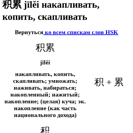
积累 jīlěi накапливать,
копить, скапливать
Вернуться
ко всем спискам слов HSK
积累
jīlěi
накапливать, копить,
积 + 累
скапливать; умножать;
наживать, набираться;
накопленный; нажитый;
накопление; (целая) куча;
эк.
накопление (как часть
национального дохода)
积