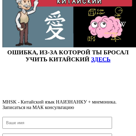
ОШИБКА, ИЗ-ЗА КОТОРОЙ ТЫ БРОСАЛ
УЧИТЬ КИТАЙСКИЙ
ЗДЕСЬ
#ключикитайскиеиероглиф #разбориероглифанаключи
#списоксловhsk1 #списоксловhsk1новыйстандарт #списоксловhsk2 #списоксловhsk2новытандарт #списоксловhsk3
#списоксловhsk3новыйстандарт #списоксловhsk4 #списоксловhsk4новыйстандарт #списоксловhsk5
#списоксловhsk5новыйстандарт #списоксловhsk6 #списоксловhsk6новыйстандар3.0
MHSK - Китайский язык НАИЗНАНКУ + мнемоника.
Записаться на МАК консультацию