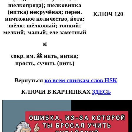
шелкопряда); шелковинка
(нитка) некручёная;
перен.
КЛЮЧ 120
ничтожное количество, йота;
шёлк; шёлковый; тонкий;
мелкий; малый; еле заметный
sī
сокр. вм.
丝 нить, нитка;
прясть, сучить (нить)
Вернуться
ко всем спискам слов HSK
КЛЮЧИ В КАРТИНКАХ
ЗДЕСЬ