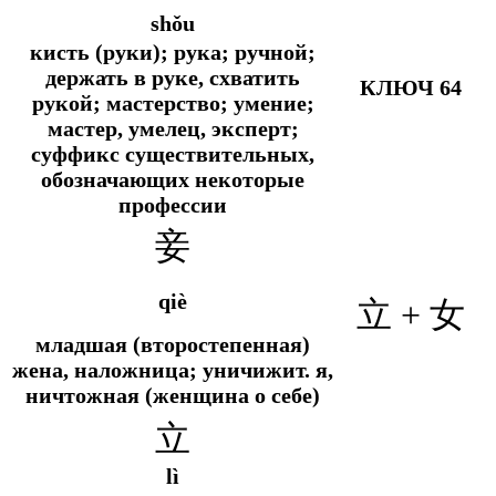
shǒu
кисть (руки); рука; ручной;
держать в руке, схватить
КЛЮЧ 64
рукой; мастерство; умение;
мастер, умелец, эксперт;
суффикс существительных,
обозначающих некоторые
профессии
妾
qiè
立 + 女
младшая (второстепенная)
жена, наложница;
уничижит.
я,
ничтожная (женщина о себе)
立
lì