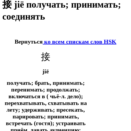
接 jiē получать; принимать;
соединять
Вернуться
ко всем спискам слов HSK
接
jiē
получать; брать, принимать;
перенимать; продолжать;
включаться в ( чьё-л. дело);
перехватывать, схватывать на
лету; удерживать; пресекать,
парировать; принимать,
встречать (гостя); устраивать
приём, давать аудиенцию;