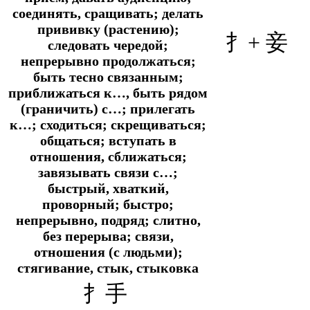
соединять, сращивать; делать
прививку (растению);
扌+ 妾
следовать чередой;
непрерывно продолжаться;
быть тесно связанным;
приближаться к…, быть рядом
(граничить) с…; прилегать
к…; сходиться; скрещиваться;
общаться; вступать в
отношения, сближаться;
завязывать связи с…;
быстрый, хваткий,
проворный; быстро;
непрерывно, подряд; слитно,
без перерыва; связи,
отношения (с людьми);
стягивание, стык, стыковка
扌手