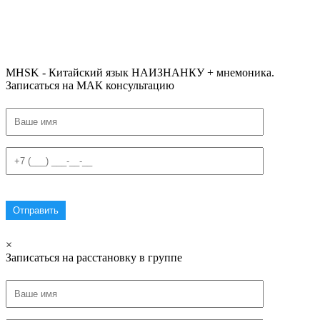
#списоксловhsk1 #списоксловhsk1новыйстандарт #списоксловhsk2 #списоксловhsk2новытандарт #списоксловhsk3
#списоксловhsk3новыйстандарт #списоксловhsk4 #списоксловhsk4новыйстандарт #списоксловhsk5
#списоксловhsk5новыйстандарт #списоксловhsk6 #списоксловhsk6новыйстандар3.0 #списоксловhsk7 #списоксловhsk8
#списоксловhsk9
MHSK - Китайский язык НАИЗНАНКУ + мнемоника.
Записаться на МАК консультацию
×
Записаться на расстановку в группе