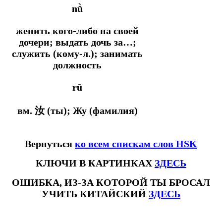
nǜ
женить кого-либо на своей
дочери; выдать дочь за…;
служить (кому-л.); занимать
должность
rǔ
вм. 汝 (ты); Жу (фамилия)
Вернуться
ко всем спискам слов HSK
КЛЮЧИ В КАРТИНКАХ
ЗДЕСЬ
ОШИБКА, ИЗ-ЗА КОТОРОЙ ТЫ БРОСАЛ
УЧИТЬ КИТАЙСКИЙ
ЗДЕСЬ
#ключикитайскиеиероглиф #разбориероглифанаключи