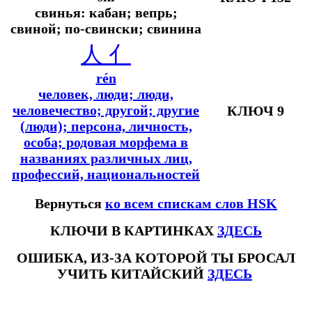
свинья: кабан; вепрь;
свиной; по-свински; свинина
人
亻
rén
человек, люди; люди,
человечество; другой; другие
КЛЮЧ 9
(люди); персона, личность,
особа; родовая морфема в
названиях различных лиц,
профессий, национальностей
Вернуться
ко всем спискам слов HSK
КЛЮЧИ В КАРТИНКАХ
ЗДЕСЬ
ОШИБКА, ИЗ-ЗА КОТОРОЙ ТЫ БРОСАЛ
УЧИТЬ КИТАЙСКИЙ
ЗДЕСЬ
#ключикитайскиеиероглиф #разбориероглифанаключи