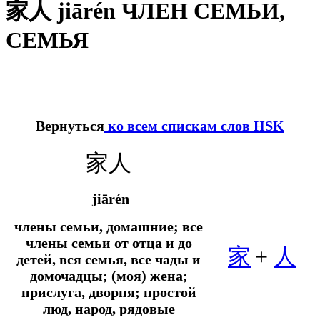
家人 jiārén ЧЛЕН СЕМЬИ,
СЕМЬЯ
Вернуться
ко всем спискам слов HSK
家人
jiārén
члены семьи, домашние; все
члены семьи от отца и до
家
+
人
детей, вся семья, все чады и
домочадцы; (моя) жена;
прислуга, дворня; простой
люд, народ, рядовые