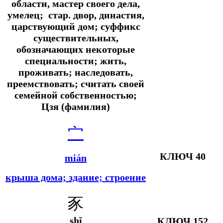
области, мастер своего дела,
умелец;
стар.
двор, династия,
царствующий дом; суффикс
существительных,
обозначающих некоторые
специальности; жить,
проживать; наследовать,
преемствовать; считать своей
семейной собственностью;
Цзя (фамилия)
宀
КЛЮЧ 40
mián
крыша дома; здание; строение
豕
shǐ
КЛЮЧ 152