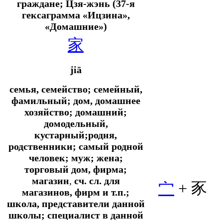
граждане; Цзя-жэнь (37-я
гексаграмма «Ицзина»,
«Домашние»)
家
jiā
семья, семейство; семейный,
фамильный; дом, домашнее
хозяйство; домашний;
домодельный,
кустарный;родня,
родственники; самый родной
человек; муж; жена;
торговый дом, фирма;
магазин
,
сч. сл. для
宀
+ 豕
магазинов, фирм и т.п.;
школа, представители данной
школы; специалист в данной