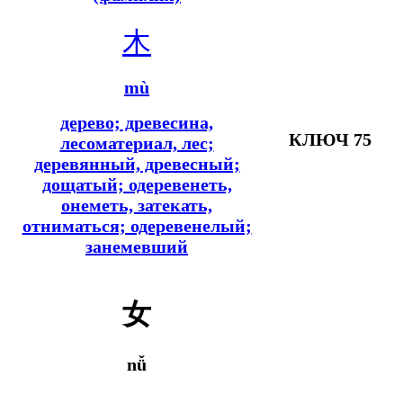
木
mù
дерево; древесина,
КЛЮЧ 75
лесоматериал, лес;
деревянный, древесный;
дощатый; одеревенеть,
онеметь, затекать,
отниматься; одеревенелый;
занемевший
女
nǚ