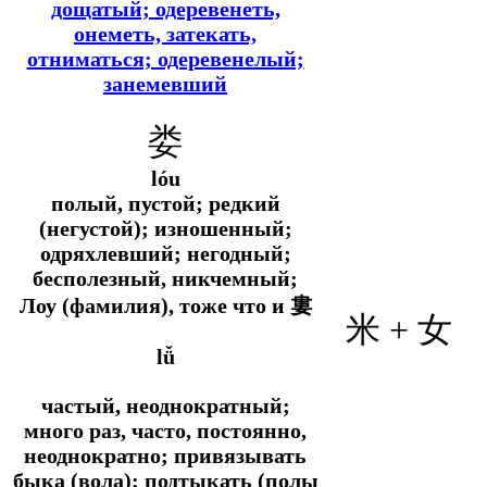
дощатый; одеревенеть,
онеметь, затекать,
отниматься; одеревенелый;
занемевший
娄
lóu
полый, пустой; редкий
(негустой); изношенный;
одряхлевший; негодный;
бесполезный, никчемный;
Лоу (фамилия), тоже что и
婁
米 +
女
lǚ
частый, неоднократный;
много раз, часто, постоянно,
неоднократно; привязывать
быка (вола); подтыкать (полы