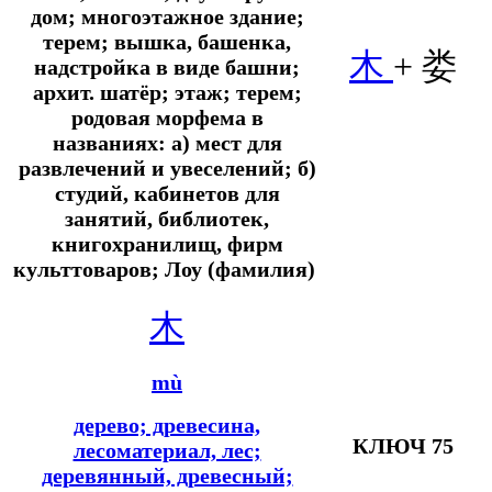
дом; многоэтажное здание;
терем; вышка, башенка,
木
+
娄
надстройка в виде башни;
архит. шатёр; этаж; терем;
родовая морфема в
названиях: а) мест для
развлечений и увеселений; б)
студий, кабинетов для
занятий, библиотек,
книгохранилищ, фирм
культтоваров; Лоу (фамилия)
木
mù
дерево; древесина,
КЛЮЧ 75
лесоматериал, лес;
деревянный, древесный;