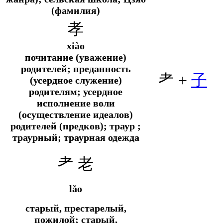
(фамилия)
孝
xiào
почитание (уважение)
родителей; преданность
耂 +
子
(усердное служение)
родителям; усердное
исполнение воли
(осуществление идеалов)
родителей (предков); траур ;
траурный; траурная одежда
耂 老
lǎo
старый, престарелый,
пожилой; старый,