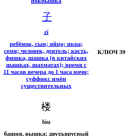
покрышка
子
zǐ
ребёнок, сын; яйцо; икра;
семя; человек, деятель; кость,
КЛЮЧ 39
фишка, шашка (в китайских
шашках, шахматах); время с
11 часов вечера до 1 часа ночи;
суффикс имён
существительных
楼
lóu
башня, вышка; двухъярусный