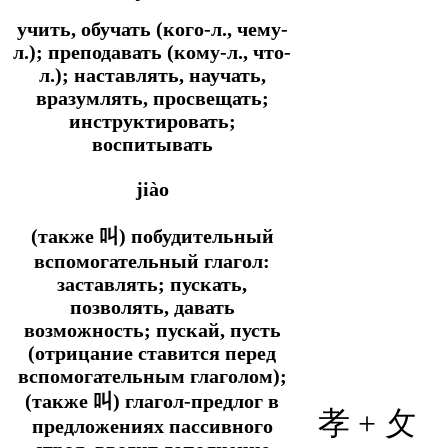
учить, обучать (кого-л., чему-
л.); преподавать (кому-л., что-
л.); наставлять, научать,
вразумлять, просвещать;
инструктировать;
воспитывать
jiào
(также 叫) побудительный
вспомогательный глагол:
заставлять; пускать,
позволять, давать
возможность; пускай, пусть
(отрицание ставится перед
вспомогательным глаголом);
(также 叫) глагол-предлог в
孝
+ 攵
предложениях пассивного