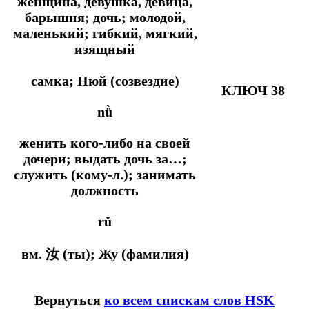
женщина, девушка, девица,
барышня; дочь; молодой,
маленький; гибкий, мягкий,
изящный
самка; Нюй (созвездие)
КЛЮЧ 38
nǜ
женить кого-либо на своей
дочери; выдать дочь за…;
служить (кому-л.); занимать
должность
rǔ
вм. 汝 (ты); Жу (фамилия)
Вернуться
ко всем спискам слов HSK