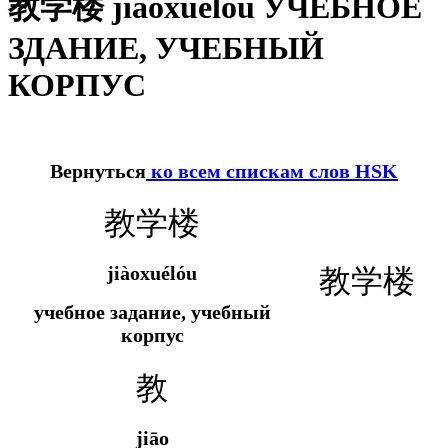
教学楼 jiàoxuélóu УЧЕБНОЕ
ЗДАНИЕ, УЧЕБНЫЙ
КОРПУС
Вернуться
ко всем спискам слов HSK
教学楼
jiàoxuélóu
教学楼
учебное задание, учебный
корпус
教
jiāo