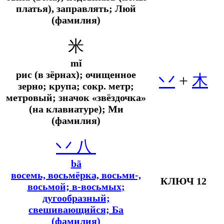
платья), заправлять; Люй
(фамилия)
米
mǐ
рис (в зёрнах); очищенное
丷
+
木
зерно; крупа;
сокр.
метр;
метровый; значок «звёздочка»
(на клавиатуре); Ми
(фамилия)
丷
八
bā
восемь, восьмёрка, восьми-,
КЛЮЧ 12
восьмой; в-восьмых
;
дугообразный;
свешивающийся; Ба
(фамилия)