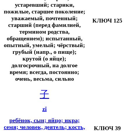
устаревший; старики,
пожилые, старшее поколение;
уважаемый, почтенный;
КЛЮЧ 125
старший (перед фамилией,
термином родства,
обращением); испытанный,
опытный, умелый; чёрствый;
грубый (напр., о пище);
крутой (о яйце);
долгосрочный, на долгое
время; всегда, постоянно;
очень, весьма, сильно
子
zǐ
ребёнок, сын; яйцо; икра;
семя; человек, деятель; кость,
КЛЮЧ 39