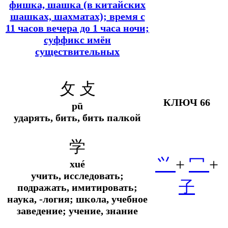
фишка, шашка (в китайских
шашках, шахматах); время с
11 часов вечера до 1 часа ночи;
суффикс имён
существительных
攵 攴
КЛЮЧ 66
pū
ударять, бить, бить палкой
学
⺍
+
冖
+
xué
учить, исследовать;
子
подражать, имитировать;
наука, -логия; школа, учебное
заведение; учение, знание