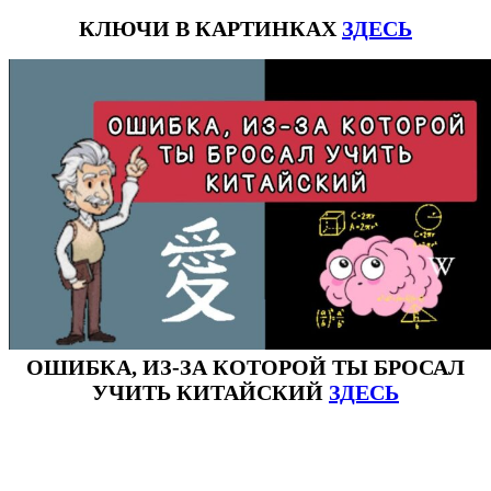
КЛЮЧИ В КАРТИНКАХ
ЗДЕСЬ
ОШИБКА, ИЗ-ЗА КОТОРОЙ ТЫ БРОСАЛ
УЧИТЬ КИТАЙСКИЙ
ЗДЕСЬ
#ключикитайскиеиероглиф #разбориероглифанаключи
#списоксловhsk1 #списоксловhsk1новыйстандарт #списоксловhsk2 #списоксловhsk2новытандарт #списоксловhsk3