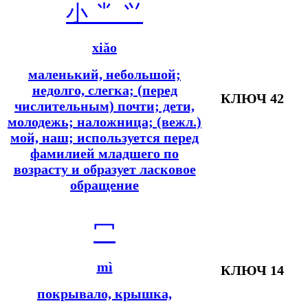
小 ⺌ ⺍
xiǎo
маленький, небольшой;
недолго, слегка; (перед
КЛЮЧ 42
числительным) почти; дети,
молодежь; наложница; (вежл.)
мой, наш; используется перед
фамилией младшего по
возрасту и образует ласковое
обращение
冖
mì
КЛЮЧ 14
покрывало, крышка,