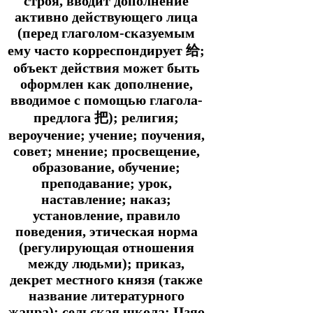
строя, вводит дополнение
активно действующего лица
(перед глаголом-сказуемым
ему часто корреспондирует 给;
объект действия может быть
оформлен как дополнение,
вводимое с помощью глагола-
предлога 把); религия;
вероучение; учение; поучения,
совет; мнение; просвещение,
образование, обучение;
преподавание; урок,
наставление; наказ;
установление, правило
поведения, этическая норма
(регулирующая отношения
между людьми); приказ,
декрет местного князя (также
название литературного
жанра); сельская школа; Цзяо