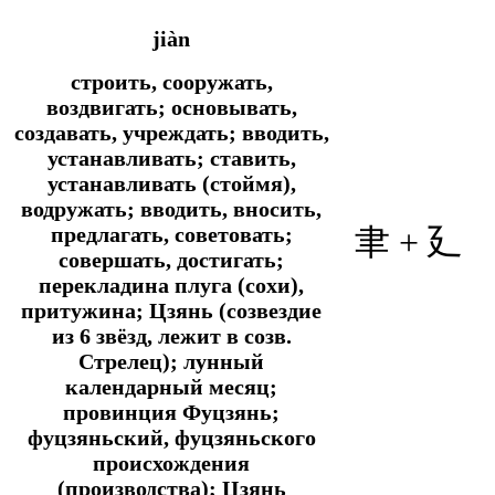
jiàn
строить, сооружать,
воздвигать; основывать,
создавать, учреждать; вводить,
устанавливать; ставить,
устанавливать (стоймя),
водружать; вводить, вносить,
предлагать, советовать;
聿 + 廴
совершать, достигать;
перекладина плуга (сохи),
притужина; Цзянь (созвездие
из 6 звёзд, лежит в созв.
Стрелец); лунный
календарный месяц;
провинция Фуцзянь;
фуцзяньский, фуцзяньского
происхождения
(производства); Цзянь