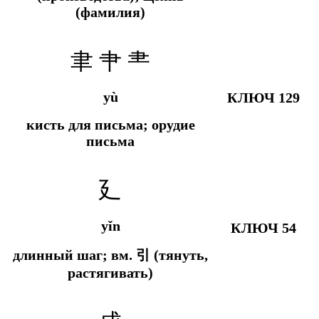
(фамилия)
聿 肀 ⺻
yù
КЛЮЧ 129
кисть для письма; орудие
письма
廴
yǐn
КЛЮЧ 54
длинный шаг; вм.
引 (тянуть,
растягивать)