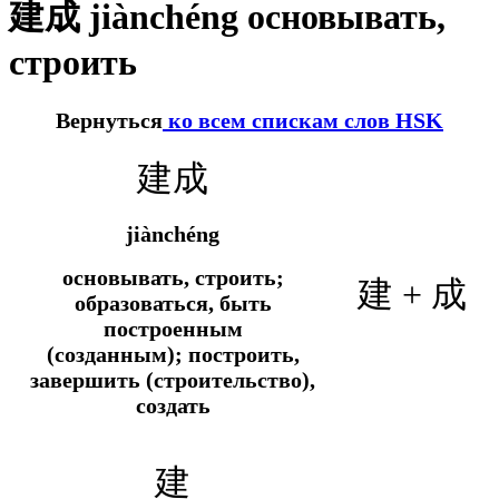
建成 jiànchéng основывать,
строить
Вернуться
ко всем спискам слов HSK
建成
jiànchéng
основывать, строить;
建 + 成
образоваться, быть
построенным
(созданным); построить,
завершить (строительство),
создать
建