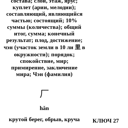
состава; слой, этаж, ярус;
куплет (арии, мелодии);
составляющий, являющийся
частью; состоящий; 10%
суммы (количества); общий
итог, сумма; конечный
результат; плод, достижение;
чэн (участок земли в 10 ли 里 в
окружности); порядок;
спокойствие, мир;
примирение, заключение
мира; Чэн (фамилия)
厂
hǎn
крутой берег, обрыв, круча
КЛЮЧ 27