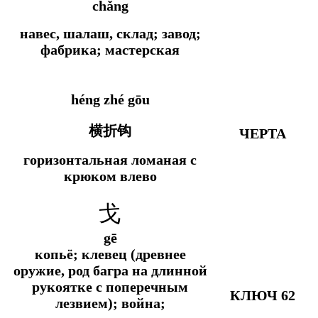
chǎng
навес, шалаш, склад; завод;
фабрика; мастерская
héng zhé gōu
横折钩
ЧЕРТА
горизонтальная ломаная с
крюком влево
戈
gē
копьё; клевец (древнее
оружие, род багра на длинной
рукоятке с поперечным
КЛЮЧ 62
лезвием); война;