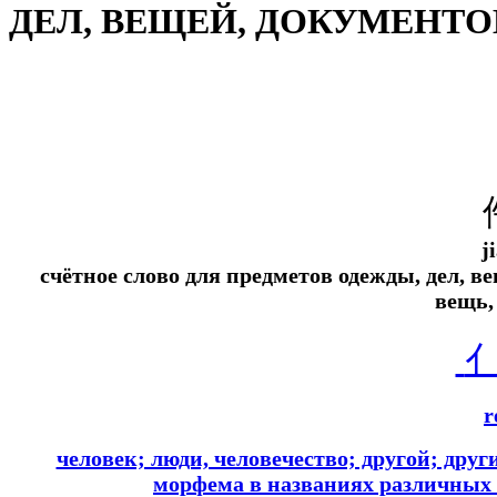
ДЕЛ, ВЕЩЕЙ, ДОКУМЕНТО
j
счётное слово для предметов одежды, дел, в
вещь,
r
человек; люди, человечество; другой; други
морфема в названиях различных 