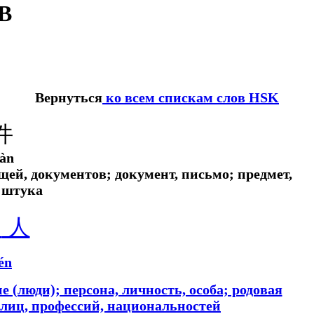
В
Вернуться
ко всем спискам слов HSK
件
iàn
ещей, документов; документ, письмо; предмет,
 штука
亻
人
én
е (люди); персона, личность, особа; родовая
лиц, профессий, национальностей