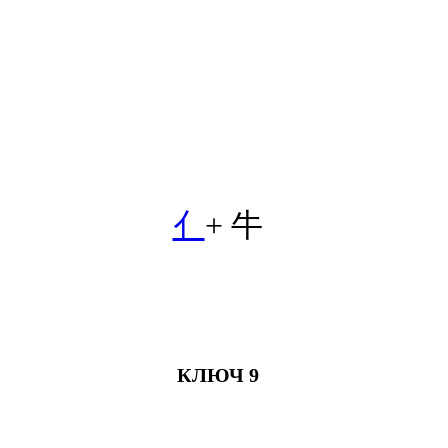
亻
+ 牛
КЛЮЧ 9