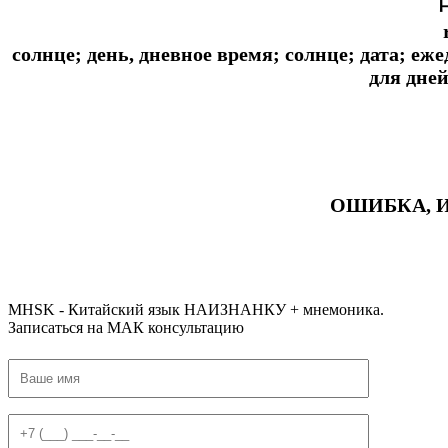
солнце; день, дневное время; солнце; дата; еж
для дне
ОШИБКА, 
#ключикитайскиеиероглиф #разбориероглифанаключи
#списоксловhsk1 #списоксловhsk1новыйстандарт #списоксловhsk2 #списоксловhsk2новытандарт #списоксловhsk3 #списоксл
MHSK - Китайский язык НАИЗНАНКУ + мнемоника.
Записаться на МАК консультацию