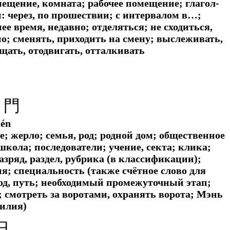
мещение, комната; рабочее помещение; глагол-
: через, по прошествии; с интервалом в…;
е время, недавно; отделяться; не сходиться,
но; сменять, приходить на смену; выслеживать,
щать, отодвигать, отталкивать
 門
én
ие; жерло; семья, род; родной дом; общественное
школа; последователи; учение, секта; клика;
разряд, раздел, рубрика (в классификации);
ия; специальность (также счётное слово для
од, путь; необходимый промежуточный этап;
 смотреть за воротами, охранять ворота; Мэнь
илия)
日