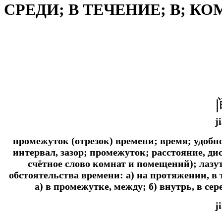
СРЕДИ; В ТЕЧЕНИЕ; В; К
j
промежуток (отрезок) времени; время; удобно
интервал, зазор; промежуток; расстояние, ди
счётное слово комнат и помещений); лазу
обстоятельства времени: а) на протяжении, в т
а) в промежутке, между; б) внутрь, в сер
j