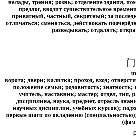
нелады, трения; рознь; отделение здания, по
предлог, вводит существительное времени
приватный, частный, секретный; за последне
отличаться; сменяться, действовать поочерёд
разведывать; отдалять; отвра
门
m
ворота; двери; калитка; проход, вход; отверст
положение семьи; родовитость; знатность; 
учитель, наставник; мастер; отдел, тип, 
дисциплина, наука, предмет, отрасль знан
научных дисциплин, учебных курсов); подх
первые шаги по овладению (специальностью);
(фам