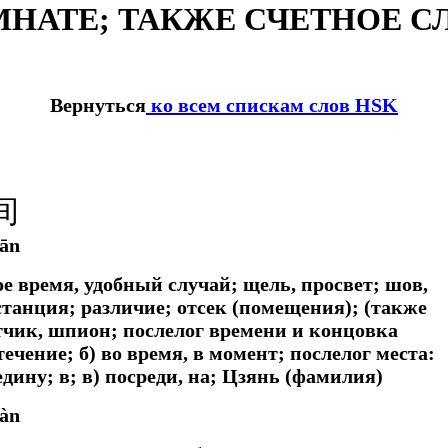
ОМНАТЕ; ТАКЖЕ СЧЕТНОЕ 
Вернуться
ко всем спискам слов HSK
间
iān
е время, удобный случай; щель, просвет; шов,
станция; различие; отсек (помещения); (также
тчик, шпион; послелог времени и концовка
ечение; б) во время, в момент; послелог места:
едину; в; в) посреди, на; Цзянь (фамилия)
iàn