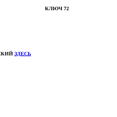
КЛЮЧ 72
ЙСКИЙ
ЗДЕСЬ
ксловhsk6 #списоксловhsk6новыйстандар3.0 #списоксловhsk7 #списоксловhsk8 #списоксловhsk9