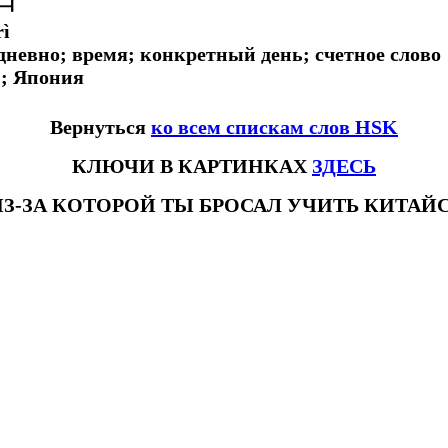
rì
едневно; время; конкретный день; счетное слово
й; Япония
Вернуться
ко всем спискам слов HSK
КЛЮЧИ В КАРТИНКАХ
ЗДЕСЬ
ИЗ-ЗА КОТОРОЙ ТЫ БРОСАЛ УЧИТЬ КИТА
овhsk3новыйстандарт #списоксловhsk4 #списоксловhsk4новыйстандарт #списоксловhsk5 #списоксловhsk5новыйстандарт #списо