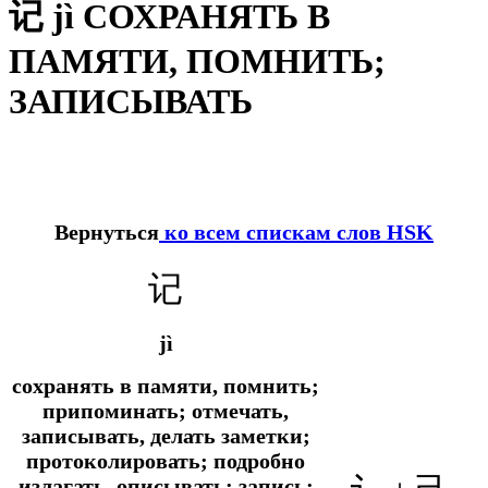
记 jì СОХРАНЯТЬ В
ПАМЯТИ, ПОМНИТЬ;
ЗАПИСЫВАТЬ
Вернуться
ко всем спискам слов HSK
记
jì
сохранять в памяти, помнить;
припоминать; отмечать,
записывать, делать заметки;
протоколировать; подробно
излагать, описывать; запись;