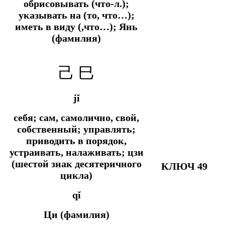
обрисовывать (что-л.);
указывать на (то, что…);
иметь в виду (,что…); Янь
(фамилия)
己
巳
jǐ
себя; сам, самолично, свой,
собственный; управлять;
приводить в порядок,
устраивать, налаживать; цзи
(шестой знак десятеричного
КЛЮЧ 49
цикла)
qǐ
Ци (фамилия)