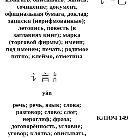
讠
+
己
сочинение; документ,
официальная бумага, доклад;
записки (нерифмованные);
летопись, повесть (в
заглавиях книг); марка
(торговой фирмы); имени;
под именем; печать; родимое
пятно; клеймо, отметина
讠言 訁
yán
речь; речь, язык; слова;
разговор; слово; слог;
КЛЮЧ 149
иероглиф; фраза;
договорённость, условие;
уговор; клятва; описывать,