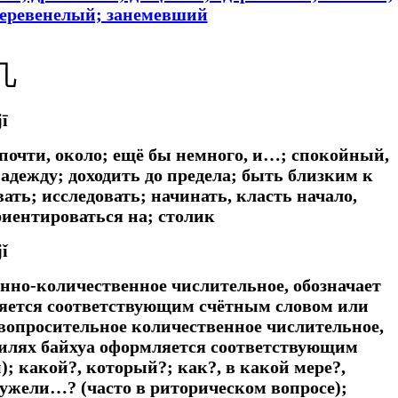
одеревенелый; занемевший
几
jī
 почти, около; ещё бы немного, и…; спокойный,
надежду; доходить до предела; быть близким к
ать; исследовать; начинать, класть начало,
риентироваться на; столик
jǐ
ённо-количественное числительное, обозначает
мляется соответствующим счётным словом или
вопросительное количественное числительное,
стилях байхуа оформляется соответствующим
 какой?, который?; как?, в какой мере?,
ужели…? (часто в риторическом вопросе);