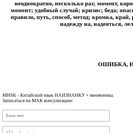
неоднократно, несколько раз; момент, ко
момент; удобный случай; кризис; беда; опас
правило, путь, способ, метод; кромка, край,
надежду на, надеяться, ле
ОШИБКА, 
#ключикитайскиеиероглиф #разбориероглифанаключи
#списоксловhsk1 #списоксловhsk1новыйстандарт #списоксловhsk2 #списоксловhsk2новытандарт #списоксловhsk3 #списоксл
MHSK - Китайский язык НАИЗНАНКУ + мнемоника.
Записаться на МАК консультацию