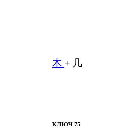
木
+ 几
КЛЮЧ 75