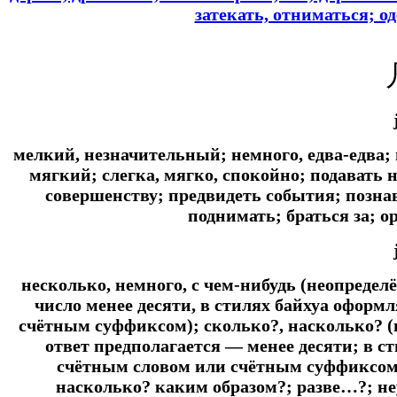
затекать, отниматься; 
мелкий, незначительный; немного, едва-едва;
мягкий; слегка, мягко, спокойно; подавать 
совершенству; предвидеть события; познав
поднимать; браться за; о
несколько, немного, с чем-нибудь (неопредел
число менее десяти, в стилях байхуа офор
счётным суффиксом); сколько?, насколько? (
ответ предполагается ― менее десяти; в 
счётным словом или счётным суффиксом);
насколько? каким образом?; разве…?; не