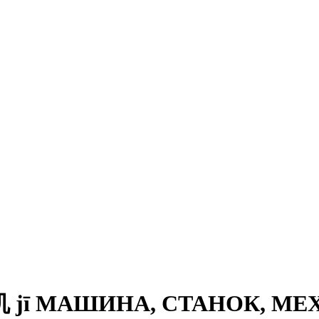
机 jī МАШИНА, СТАНОК, М