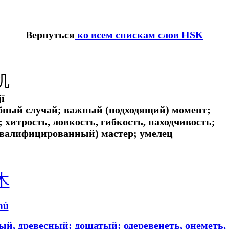
Вернуться
ко всем спискам слов HSK
机
jī
обный случай; важный (подходящий) момент;
 хитрость, ловкость, гибкость, находчивость;
квалифицированный) мастер; умелец
木
mù
ный, древесный; дощатый; одеревенеть, онеметь,