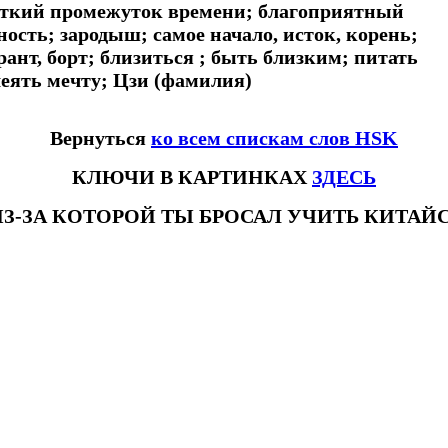
роткий промежуток времени; благоприятный
ность; зародыш; самое начало, исток, корень;
 рант, борт; близиться ; быть близким; питать
леять мечту; Цзи (фамилия)
Вернуться
ко всем спискам слов HSK
КЛЮЧИ В КАРТИНКАХ
ЗДЕСЬ
ИЗ-ЗА КОТОРОЙ ТЫ БРОСАЛ УЧИТЬ КИТА
овhsk3новыйстандарт #списоксловhsk4 #списоксловhsk4новыйстандарт #списоксловhsk5 #списоксловhsk5новыйстандарт #списо