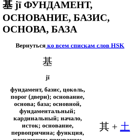
基 jī ФУНДАМЕНТ,
ОСНОВАНИЕ, БАЗИС,
ОСНОВА, БАЗА
Вернуться
ко всем спискам слов HSK
基
jī
фундамент, базис, цоколь,
порог (двери); основание,
основа; база; основной,
фундаментальный;
кардинальный; начало,
其
+
土
исток; основание,
первопричина; функция,
назначение; призвание;