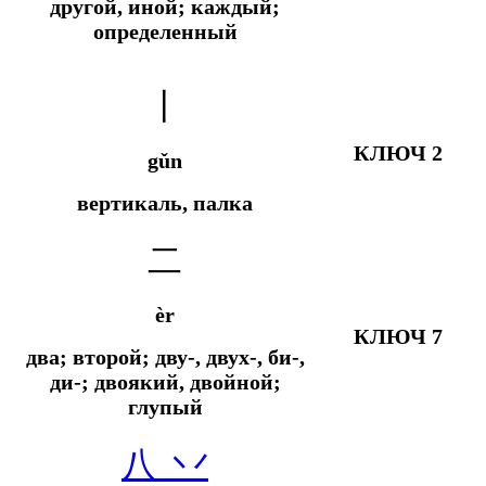
другой, иной; каждый;
определенный
丨
КЛЮЧ 2
gǔn
вертикаль, палка
二
èr
КЛЮЧ 7
два; второй; дву-, двух-, би-,
ди-; двоякий, двойной;
глупый
八
丷