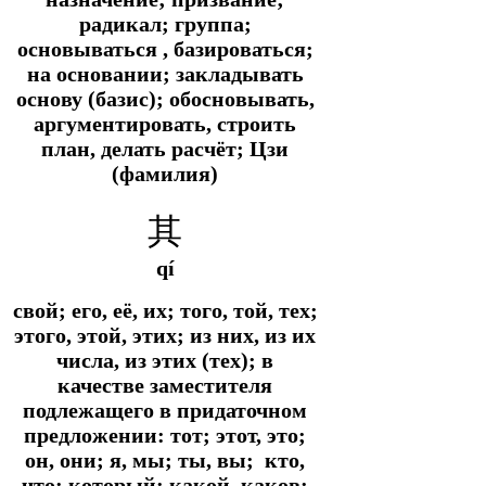
радикал; группа;
основываться , базироваться;
на основании; закладывать
основу (базис); обосновывать,
аргументировать, строить
план, делать расчёт; Цзи
(фамилия)
其
qí
свой; его, её, их; того, той, тех;
этого, этой, этих; из них, из их
числа, из этих (тех); в
качестве заместителя
подлежащего в придаточном
предложении: тот; этот, это;
он, они; я, мы; ты, вы; кто,
что; который; какой, каков;