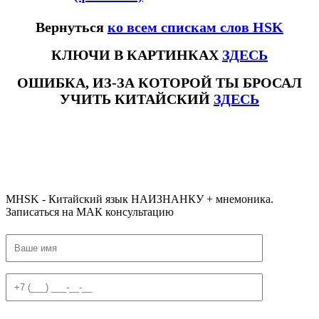
Вернуться
ко всем спискам слов HSK
КЛЮЧИ В КАРТИНКАХ
ЗДЕСЬ
ОШИБКА, ИЗ-ЗА КОТОРОЙ ТЫ БРОСАЛ
УЧИТЬ КИТАЙСКИЙ
ЗДЕСЬ
#ключикитайскиеиероглиф #разбориероглифанаключи
#списоксловhsk1 #списоксловhsk1новыйстандарт #списоксловhsk2 #списоксловhsk2новытандарт #списоксловhsk3
#списоксловhsk3новыйстандарт #списоксловhsk4 #списоксловhsk4новыйстандарт #списоксловhsk5
#списоксловhsk5новыйстандарт #списоксловhsk6 #списоксловhsk6новыйстандар3.0
MHSK - Китайский язык НАИЗНАНКУ + мнемоника.
Записаться на МАК консультацию