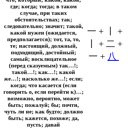
где; когда; тогда; в таком
случае, при таких
обстоятельствах; так;
следовательно; значит; такой,
一 + 丨 +
какой нужен (ожидается,
предполагается); тот, та, то,
丨 + 二 +
те; настоящий, должный,
подходящий, достойный;
一 +
八
самый; восклицательное
(перед сказуемым) так…!;
такой…!; как…!; какой
же…!; насколько же…!; если;
когда; что касается (если
говорить о, если перейти к)…;
возможно, вероятно, может
быть; пожалуй; бы; почти,
чуть ли не; как будто; должно
быть; кажется, похоже; да,
пусть; давай