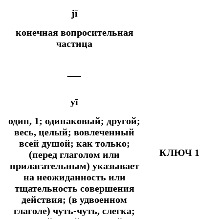
jī
конечная вопросительная
частица
一
yī
один, 1; одинаковый; другой;
весь, целый; вовлеченный
всей душой;
как только;
КЛЮЧ 1
(перед глаголом или
прилагательным) указывает
на неожиданность или
тщательность совершения
действия; (в удвоенном
глаголе) чуть-чуть, слегка;