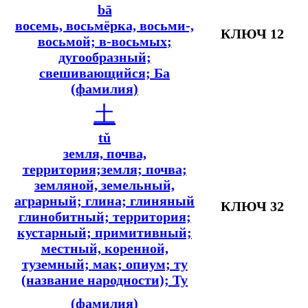
bā
восемь, восьмёрка, восьми-,
КЛЮЧ 12
восьмой; в-восьмых
;
дугообразный;
свешивающийся; Ба
(фамилия)
土
tǔ
земля, почва,
территория;земля; почва;
земляной, земельный,
аграрный; глина; глиняный
КЛЮЧ 32
глинобитный; территория;
кустарный; примитивный;
местный, коренной,
туземный; мак; опиум; ту
(название народности); Ту
(фамилия)