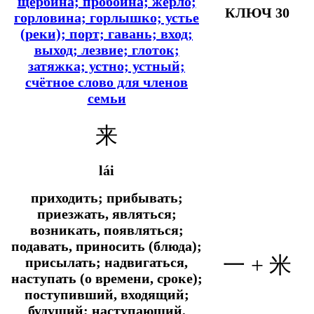
щербина; пробоина; жерло;
КЛЮЧ 30
горловина; горлышко; устье
(реки); порт; гавань; вход;
выход; лезвие; глоток;
затяжка; устно; устный;
счётное слово для членов
семьи
来
lái
приходить; прибывать;
приезжать, являться;
возникать, появляться;
подавать, приносить (блюда);
一 +
米
присылать; надвигаться,
наступать (о времени, сроке);
поступивший, входящий;
будущий; наступающий,