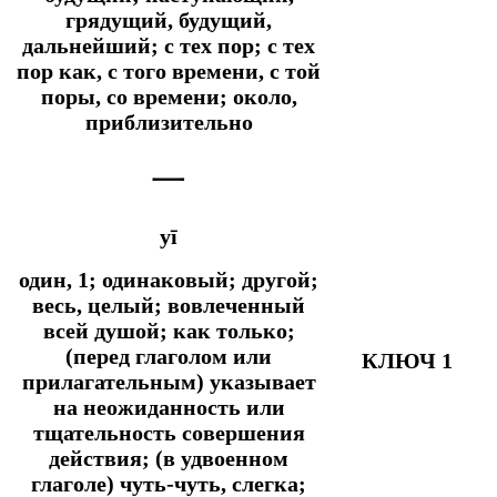
грядущий, будущий,
дальнейший; с тех пор; с тех
пор как, с того времени, с той
поры, со времени; около,
приблизительно
一
yī
один, 1; одинаковый; другой;
весь, целый; вовлеченный
всей душой;
как только;
(перед глаголом или
КЛЮЧ 1
прилагательным) указывает
на неожиданность или
тщательность совершения
действия; (в удвоенном
глаголе) чуть-чуть, слегка;