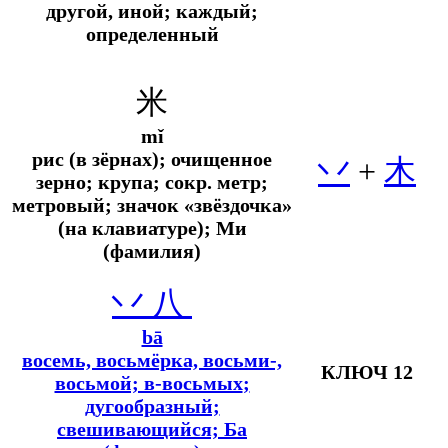
другой, иной; каждый;
определенный
米
mǐ
рис (в зёрнах); очищенное
丷
+
木
зерно; крупа;
сокр.
метр;
метровый; значок «звёздочка»
(на клавиатуре); Ми
(фамилия)
丷
八
bā
восемь, восьмёрка, восьми-,
КЛЮЧ 12
восьмой; в-восьмых
;
дугообразный;
свешивающийся; Ба