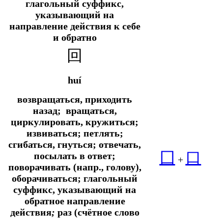
глагольный суффикс,
указывающий на
направление действия к себе
и обратно
回
huí
возвращаться, приходить
назад; вращаться,
циркулировать, кружиться;
извиваться; петлять;
сгибаться, гнуться; отвечать,
囗
口
посылать в ответ;
+
поворачивать (напр., голову),
оборачиваться; глагольный
суффикс, указывающий на
обратное направление
действия
;
раз (счётное слово