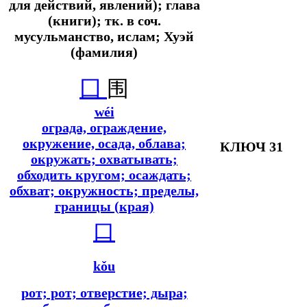
для действий, явлений); глава
(книги);
тк. в соч.
мусульманство, ислам; Хуэй
(фамилия)
囗
围
wéi
ограда, ограждение,
окружение, осада, облава;
КЛЮЧ 31
окружать; охватывать;
обходить кругом; осаждать;
обхват; окружность; пределы,
границы (края)
口
kǒu
рот; рот; отверстие; дыра;