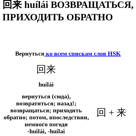
回来 huílái ВОЗВРАЩАТЬСЯ,
ПРИХОДИТЬ ОБРАТНО
Вернуться
ко всем спискам слов HSK
回来
huílái
вернуться (сюда),
возвратиться; назад!;
возвращаться; приходить
回 + 来
обратно; потом, впоследствии,
немного погодя
-huilái, -huilai