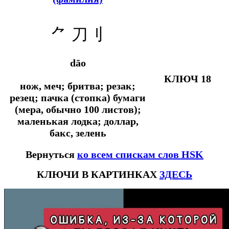
⺈
刀刂
dāo
КЛЮЧ 18
нож, меч; бритва; резак;
резец; пачка (стопка) бумаги
(мера, обычно 100 листов);
маленькая лодка; доллар,
бакс, зелень
Вернуться
ко всем спискам слов HSK
КЛЮЧИ В КАРТИНКАХ
ЗДЕСЬ