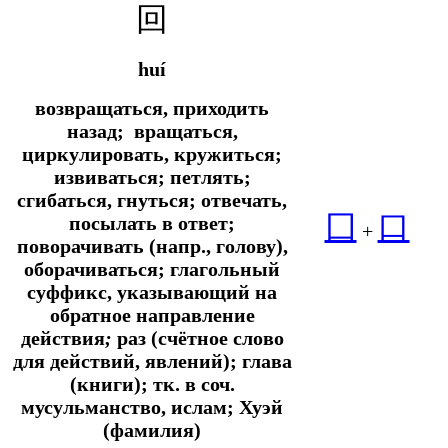
回
huí
возвращаться, приходить
назад; вращаться,
циркулировать, кружиться;
извиваться; петлять;
сгибаться, гнуться; отвечать,
囗
口
посылать в ответ;
+
поворачивать (напр., голову),
оборачиваться; глагольный
суффикс, указывающий на
обратное направление
действия
;
раз (счётное слово
для действий, явлений); глава
(книги);
тк. в соч.
мусульманство, ислам; Хуэй
(фамилия)