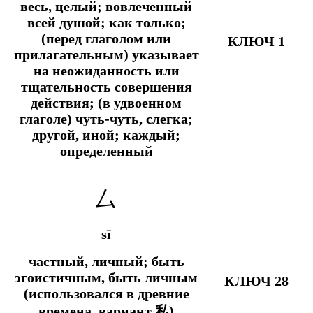
весь, целый; вовлеченный
всей душой;
как только;
(перед глаголом или
КЛЮЧ 1
прилагательным) указывает
на неожиданность или
тщательность совершения
действия; (в удвоенном
глаголе) чуть-чуть, слегка;
другой, иной; каждый;
определенный
厶
sī
частный, личный; быть
эгоистичным, быть личным
КЛЮЧ 28
(использовался в древние
времена, вариант 私)