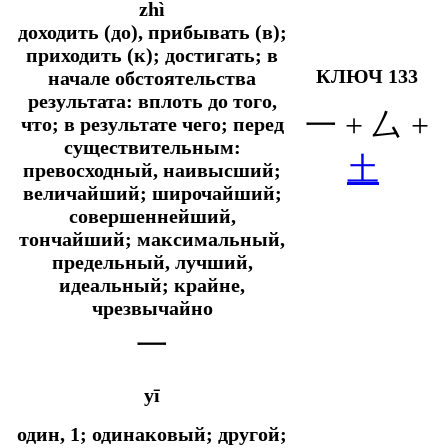
zhì
доходить (до), прибывать (в);
приходить (к); достигать; в
КЛЮЧ 133
начале обстоятельства
результата: вплоть до того,
一 + 厶 +
что; в результате чего; перед
существительным:
土
превосходный, наивысший;
величайший; широчайший;
совершеннейший,
тончайший; максимальный,
предельный, лучший,
идеальный; крайне,
чрезвычайно
一
yī
один, 1; одинаковый; другой;