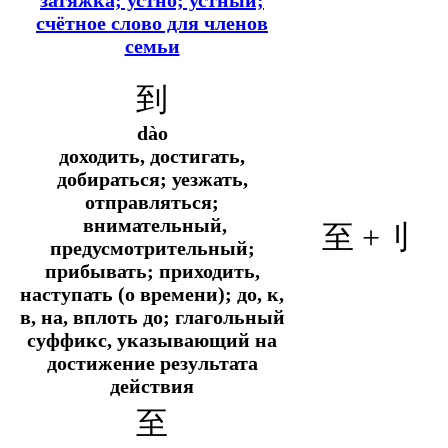
счётное слово для членов
семьи
到
dào
доходить, достигать,
добираться; уезжать,
отправляться;
внимательный,
至 +
刂
предусмотрительный;
прибывать; приходить,
наступать (о времени); до, к,
в, на, вплоть до; глагольный
суффикс, указывающий на
достижение результата
действия
至