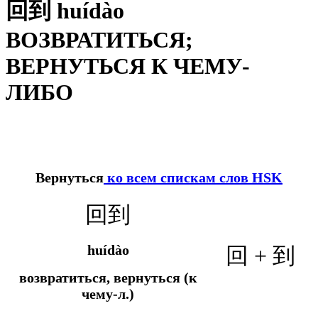
回到 huídào
ВОЗВРАТИТЬСЯ;
ВЕРНУТЬСЯ К ЧЕМУ-
ЛИБО
Вернуться
ко всем спискам слов HSK
回到
huídào
回 + 到
возвратиться, вернуться (к
чему-л.)