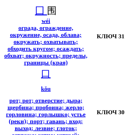
囗
围
wéi
ограда, ограждение,
окружение, осада, облава;
КЛЮЧ 31
окружать; охватывать;
обходить кругом; осаждать;
обхват; окружность; пределы,
границы (края)
口
kǒu
рот; рот; отверстие; дыра;
щербина; пробоина; жерло;
КЛЮЧ 30
горловина; горлышко; устье
(реки); порт; гавань; вход;
выход; лезвие; глоток;
затяжка; устно; устный;