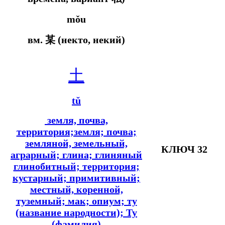
mǒu
вм.
某 (некто, некий)
土
tǔ
земля, почва,
территория;земля; почва;
земляной, земельный,
КЛЮЧ 32
аграрный; глина; глиняный
глинобитный; территория;
кустарный; примитивный;
местный, коренной,
туземный; мак; опиум; ту
(название народности); Ту
(фамилия)