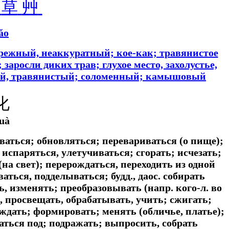
䒑
草
艸
ǎo
ебрежный, неаккуратный; кое-как; травянистое
заросли диких трав; глухое место, захолустье,
ной, травянистый; соломенный; камышовый
化
uà
ваться; обновляться; перевариваться (о пище);
 испаряться, улетучиваться; сгорать; исчезать;
на свет); перерождаться, переходить из одной
ться, подделываться; будд., даос. собирать
, изменять; преобразовывать (напр. кого-л. во
, просвещать, обрабатывать, учить; сжигать;
ождать; формировать; менять (обличье, платье);
аться под; подражать; выпросить, собрать