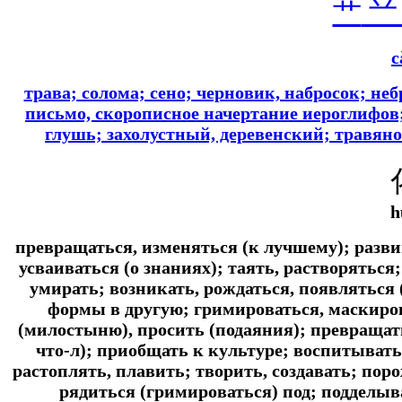
艹
c
трава; солома; сено; черновик, набросок; н
письмо, скорописное начертание иероглифов; 
глушь; захолустный, деревенский; травя
h
превращаться, изменяться (к лучшему); разви
усваиваться (о знаниях); таять, растворяться;
умирать; возникать, рождаться, появляться (
формы в другую; гримироваться, маскирова
(милостыню), просить (подаяния); превращать
что-л); приобщать к культуре; воспитывать
растоплять, плавить; творить, создавать; пор
рядиться (гримироваться) под; подделыв