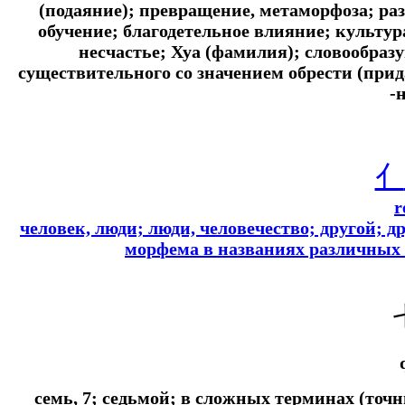
(подаяние); превращение, метаморфоза; раз
обучение; благодетельное влияние; культур
несчастье; Хуа (фамилия); словообраз
существительного со значением обрести (прида
-
亻
r
человек, люди; люди, человечество; другой; др
морфема в названиях различных 
семь, 7; седьмой; в сложных терминах (точны