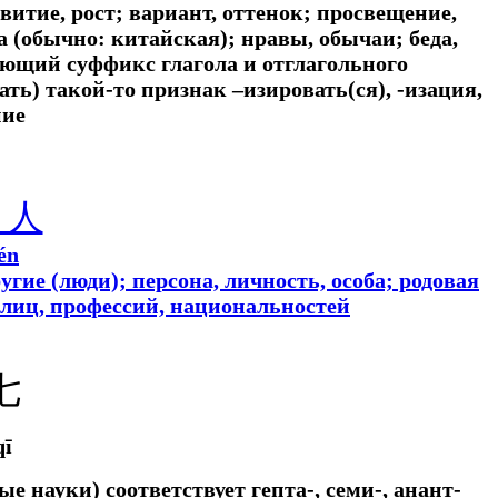
витие, рост; вариант, оттенок; просвещение,
а (обычно: китайская); нравы, обычаи; беда,
ующий суффикс глагола и отглагольного
ть) такой-то признак –изировать(ся), -изация,
ние
人
én
угие (люди); персона, личность, особа; родовая
лиц, профессий, национальностей
七
qī
е науки) соответствует гепта-, семи-, анант-