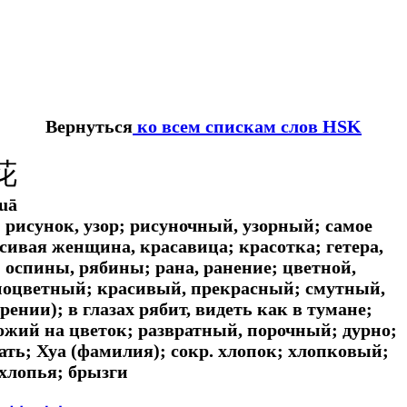
Вернуться
ко всем спискам слов HSK
花
uā
 рисунок, узор; рисуночный, узорный; самое
сивая женщина, красавица; красотка; гетера,
 оспины, рябины; рана, ранение; цветной,
зноцветный; красивый, прекрасный; смутный,
ении); в глазах рябит, видеть как в тумане;
ожий на цветок; развратный, порочный; дурно;
ать; Хуа (фамилия); сокр. хлопок; хлопковый;
 хлопья; брызги