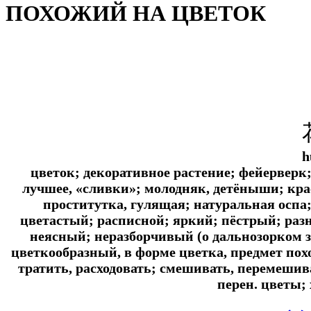
ПОХОЖИЙ НА ЦВЕТОК
h
цветок; декоративное растение; фейерверк;
лучшее, «сливки»; молодняк, детёныши; кра
проститутка, гулящая; натуральная оспа;
цветастый; расписной; яркий; пёстрый; ра
неясный; неразборчивый (о дальнозорком зр
цветкообразный, в форме цветка, предмет пох
тратить, расходовать; смешивать, перемешив
перен. цветы;