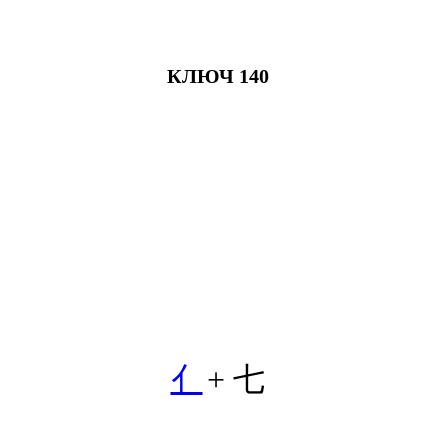
КЛЮЧ 140
亻
+ 七