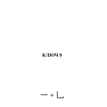
КЛЮЧ 9
一 + 乚