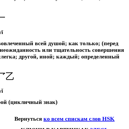
一
yī
; вовлеченный всей душой;
как только; (перед
 неожиданность или тщательность совершения
слегка;
другой, иной; каждый; определенный
乛乙
yǐ
рой (цикличный знак)
Вернуться
ко всем спискам слов HSK