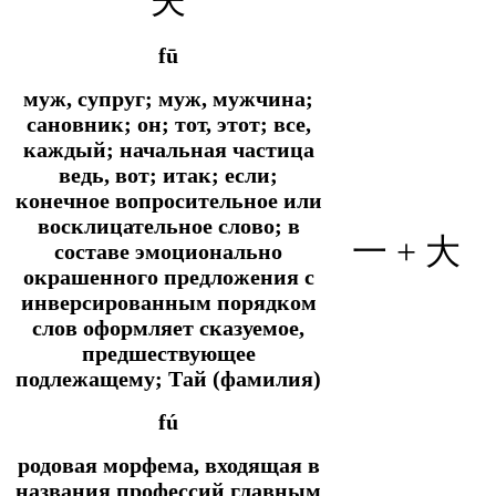
fū
муж, супруг; муж, мужчина;
сановник; он; тот, этот; все,
каждый; начальная частица
ведь, вот; итак; если;
конечное вопросительное или
восклицательное слово; в
一 + 大
составе эмоционально
окрашенного предложения с
инверсированным порядком
слов оформляет сказуемое,
предшествующее
подлежащему; Тай (фамилия)
fú
родовая морфема, входящая в
названия профессий главным