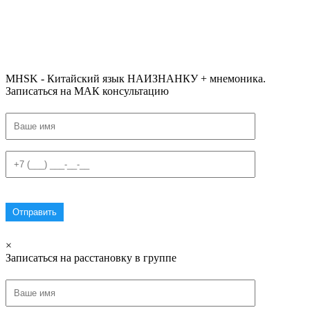
#ключикитайскиеиероглиф #разбориероглифанаключи
#списоксловhsk1 #списоксловhsk1новыйстандарт #списоксловhsk2 #списоксловhsk2новытандарт #списоксловhsk3
#списоксловhsk3новыйстандарт #списоксловhsk4 #списоксловhsk4новыйстандарт #списоксловhsk5
#списоксловhsk5новыйстандарт #списоксловhsk6 #списоксловhsk6новыйстандар3.0
MHSK - Китайский язык НАИЗНАНКУ + мнемоника.
Записаться на МАК консультацию
×
Записаться на расстановку в группе