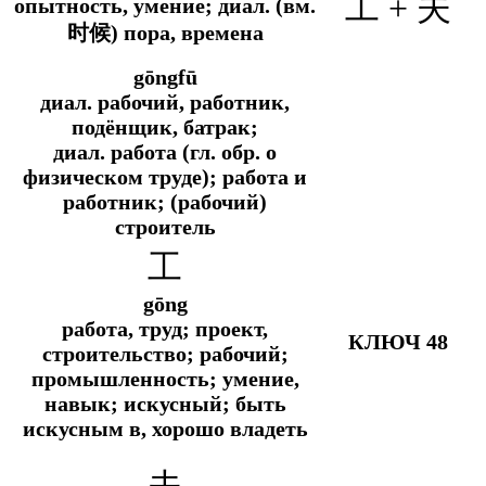
工 + 夫
опытность, умение;
диал.
(
вм.
时候) пора, времена
gōngfū
диал.
рабочий, работник,
подёнщик, батрак;
диал.
работа (
гл. обр.
о
физическом труде); работа и
работник; (рабочий)
строитель
工
gōng
работа, труд; проект,
КЛЮЧ 48
строительство; рабочий;
промышленность; умение,
навык; искусный; быть
искусным в, хорошо владеть
夫