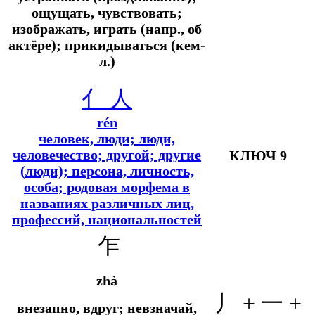
ощущать, чувствовать;
изображать, играть (напр., об
актёре); прикидываться (кем-
л.)
亻
人
rén
человек, люди; люди,
человечество; другой; другие
КЛЮЧ 9
(люди); персона, личность,
особа; родовая морфема в
названиях различных лиц,
профессий, национальностей
乍
zhà
丿 + 一 +
внезапно, вдруг; невзначай,