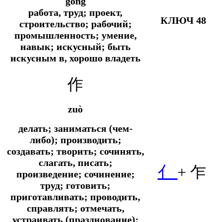
gōng
работа, труд; проект,
КЛЮЧ 48
строительство; рабочий;
промышленность; умение,
навык; искусный; быть
искусным в, хорошо владеть
作
zuò
делать; заниматься (чем-
либо); производить;
создавать; творить; сочинять,
слагать, писать;
亻
+ 乍
произведение; сочинение;
труд; готовить;
приготавливать; проводить,
справлять; отмечать,
устраивать (празднование);