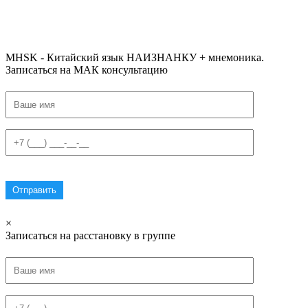
#списоксловhsk1 #списоксловhsk1новыйстандарт #списоксловhsk2 #списоксловhsk2новытандарт #списоксловhsk3
#списоксловhsk3новыйстандарт #списоксловhsk4 #списоксловhsk4новыйстандарт #списоксловhsk5
#списоксловhsk5новыйстандарт #списоксловhsk6 #списоксловhsk6новыйстандар3.0
MHSK - Китайский язык НАИЗНАНКУ + мнемоника.
Записаться на МАК консультацию
×
Записаться на расстановку в группе