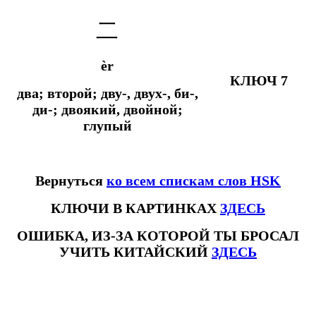
二
èr
КЛЮЧ 7
два; второй; дву-, двух-, би-,
ди-; двоякий, двойной;
глупый
Вернуться
ко всем спискам слов HSK
КЛЮЧИ В КАРТИНКАХ
ЗДЕСЬ
ОШИБКА, ИЗ-ЗА КОТОРОЙ ТЫ БРОСАЛ
УЧИТЬ КИТАЙСКИЙ
ЗДЕСЬ
#ключикитайскиеиероглиф #разбориероглифанаключи