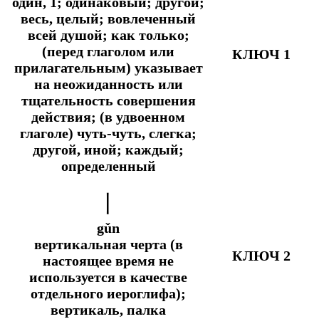
один, 1; одинаковый; другой;
весь, целый; вовлеченный
всей душой;
как только;
(перед глаголом или
КЛЮЧ 1
прилагательным) указывает
на неожиданность или
тщательность совершения
действия; (в удвоенном
глаголе) чуть-чуть, слегка;
другой, иной; каждый;
определенный
丨
gǔn
вертикальная черта (в
КЛЮЧ 2
настоящее время не
используется в качестве
отдельного иероглифа);
вертикаль, палка