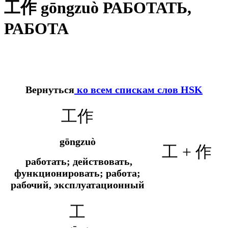
工作 gōngzuò РАБОТАТЬ,
РАБОТА
Вернуться
ко всем спискам слов HSK
工作
gōngzuò
工 + 作
работать; действовать,
функционировать; работа;
рабочий, эксплуатационный
工