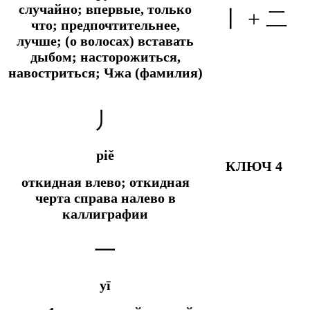
случайно; впервые, только
丨 + 二
что; предпочтительнее,
лучше; (о волосах) вставать
дыбом; насторожиться,
навостриться; Чжа (фамилия)
丿
piě
КЛЮЧ 4
откидная влево; откидная
черта справа налево в
каллиграфии
一
yī