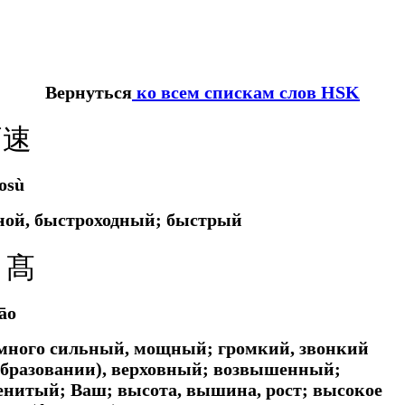
Вернуться
ко всем спискам слов HSK
高速
osù
ной, быстроходный; быстрый
 髙
āo
амного сильный, мощный; громкий, звонкий
образовании), верховный; возвышенный;
нитый; Ваш; высота, вышина, рост; высокое