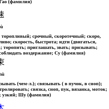
 Гао (фамилия)
速
sù
 торопливый; срочный, скоротечный; скоро,
иво; скорость, быстрота; идти (двигаться,
; торопить; приглашать, звать; призывать;
соблюдать воздержание; Су (фамилия)
束
hù
зывать (чем-л.); связывать ( в пучок, в сноп);
тролировать; связка, сноп, пук, вязанка, моток;
); узкий; Шу (фамилия)
木