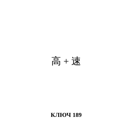
高 + 速
КЛЮЧ 189