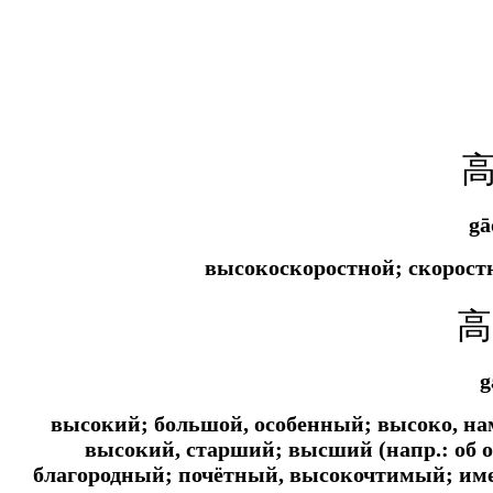
gā
высокоскоростной; скорост
高
g
высокий; большой, особенный; высоко, н
высокий, старший; высший (напр.: об 
благородный; почётный, высокочтимый; име