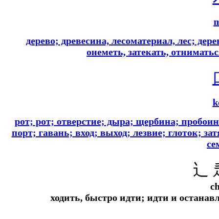
дерево; древесина, лесоматериал, лес; де
онеметь, затекать, отнимать
k
рот; рот; отверстие; дыра; щербина; пробоин
порт; гавань; вход; выход; лезвие; глоток; за
се
辶 
c
ходить, быстро идти; идти и останав