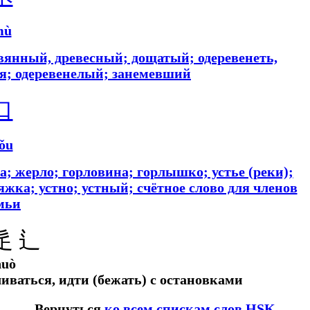
mù
ревянный, древесный; дощатый; одеревенеть,
ся; одеревенелый; занемевший
口
ǒu
а; жерло; горловина; горлышко; устье (реки);
тяжка; устно; устный; счётное слово для членов
мьи
辵 ⻍
huò
ливаться, идти (бежать) с остановками
Вернуться
ко всем спискам слов HSK