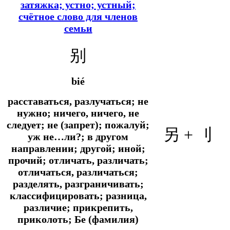
затяжка; устно; устный;
счётное слово для членов
семьи
别
bié
расставаться, разлучаться; не
нужно; ничего, ничего, не
следует; не (запрет); пожалуй;
另
+
刂
уж не…ли?; в другом
направлении; другой; иной;
прочий; отличать, различать;
отличаться, различаться;
разделять, разграничивать;
классифицировать; разница,
различие; прикрепить,
приколоть; Бе (фамилия)