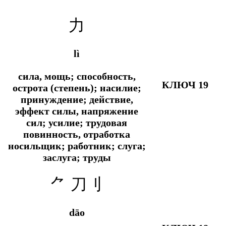
力
lì
сила, мощь; способность,
КЛЮЧ 19
острота (степень); насилие;
принуждение; действие,
эффект силы, напряжение
сил; усилие; трудовая
повинность, отработка
носильщик; работник; слуга;
заслуга; труды
⺈
刀刂
dāo