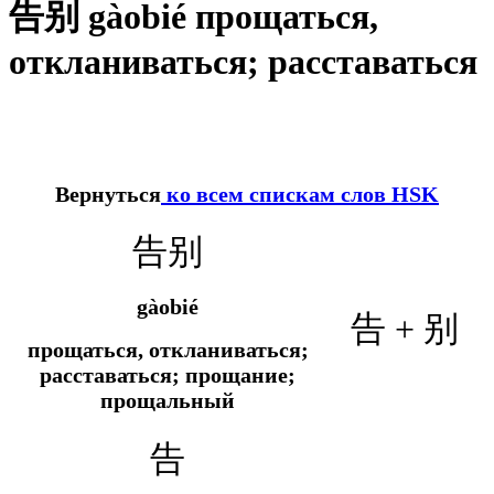
告别 gàobié прощаться,
откланиваться; расставаться
Вернуться
ко всем спискам слов HSK
告别
gàobié
告 + 别
прощаться, откланиваться;
расставаться; прощание;
прощальный
告