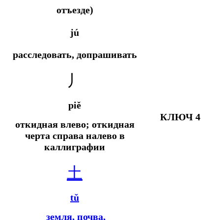
отъезде)
jú
расследовать, допрашивать
丿
piě
КЛЮЧ 4
откидная влево; откидная
черта справа налево в
каллиграфии
土
tǔ
земля, почва,