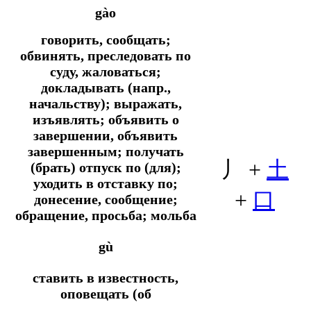
gào
говорить, сообщать;
обвинять, преследовать по
суду, жаловаться;
докладывать (напр.,
начальству); выражать,
изъявлять; объявить о
завершении, объявить
завершенным; получать
丿 +
土
(брать) отпуск по (для);
уходить в отставку по;
+
口
донесение, сообщение;
обращение, просьба; мольба
gù
ставить в известность,
оповещать (об