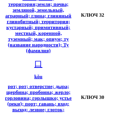
территория;земля; почва;
земляной, земельный,
КЛЮЧ 32
аграрный; глина; глиняный
глинобитный; территория;
кустарный; примитивный;
местный, коренной,
туземный; мак; опиум; ту
(название народности); Ту
(фамилия)
口
kǒu
рот; рот; отверстие; дыра;
щербина; пробоина; жерло;
КЛЮЧ 30
горловина; горлышко; устье
(реки); порт; гавань; вход;
выход; лезвие; глоток;