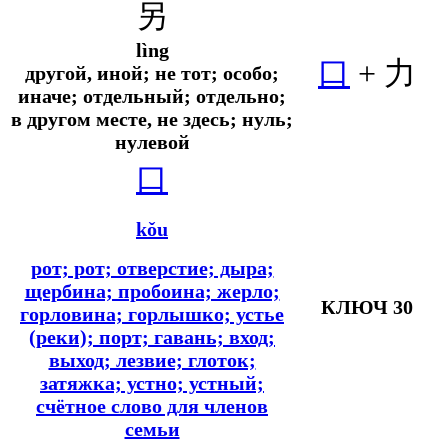
另
lìng
口
+ 力
другой, иной; не тот; особо;
иначе; отдельный; отдельно;
в другом месте, не здесь; нуль;
нулевой
口
kǒu
рот; рот; отверстие; дыра;
щербина; пробоина; жерло;
КЛЮЧ 30
горловина; горлышко; устье
(реки); порт; гавань; вход;
выход; лезвие; глоток;
затяжка; устно; устный;
счётное слово для членов
семьи