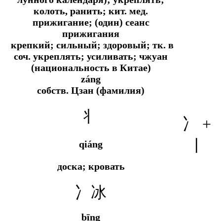
колоть, ранить;
кит. мед.
прижигание; (один) сеанс
прижигания
крепкий; сильный; здоровый; тк. в
соч. укреплять; усиливать; чжуан
(национальность в Китае)
záng
собств.
Цзан (фамилия)
丬
冫 +
丨
qiáng
доска; кровать
冫冰
bīng