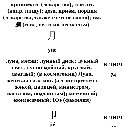
принимать (лекарство), глотать
(
напр.
пищу); доза, приём, порция
(лекарства, также счётное слово);
вм.
鵩 (сова, вестник несчастья)
月
yuè
луна, месяц; лунный диск; лунный
КЛЮЧ
свет; луноподобный, круглый;
светлый; (в космогонии) Луна,
74
женская сила инь (ассоциируется с
женой, царицей, министром,
вассалом, подданным); месячный;
ежемесячный; Юэ (фамилия)
卩
КЛЮЧ
jié