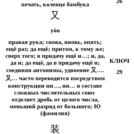
26
печать, коленце бамбука
又
yòu
правая рука; снова, вновь, опять;
ещё раз; да ещё; притом, к тому же;
сверх того; в придачу ещё и…; и, да,
КЛЮЧ
да и; да ещё, да в придачу ещё и;
соединяя антонимы, удвоение 又….
29
又… часто переводится посредством
конструкции ни…, ни… в составе
сложных числительных союз
отделяет дробь от целого числа,
меньший разряд от большего; Ю
(фамилия)
装