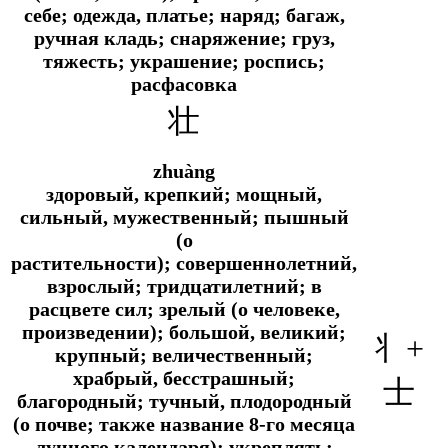
себе; одежда, платье; наряд; багаж,
ручная кладь; снаряжение; груз,
тяжесть; украшение; роспись;
расфасовка
壮
zhuàng
здоровый, крепкий; мощный,
сильный, мужественный; пышный
(о
растительности); совершеннолетний,
взрослый; тридцатилетний; в
расцвете сил; зрелый (о человеке,
произведении); большой, великий;
丬+
крупный; величественный;
храбрый, бесстрашный;
士
благородный; тучный, плодородный
(о почве; также название 8-го месяца
лунного календаря); укреплять;