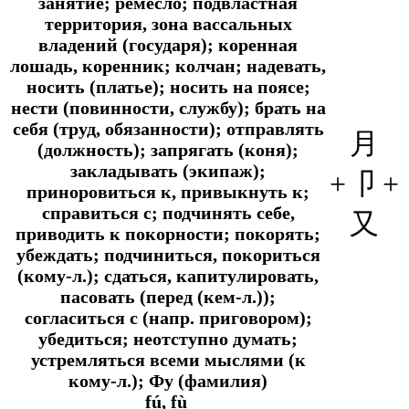
занятие; ремесло; подвластная
территория, зона вассальных
владений (государя); коренная
лошадь, коренник; колчан; надевать,
носить (платье); носить на поясе;
нести (повинности, службу); брать на
себя (труд, обязанности); отправлять
月
(должность); запрягать (коня);
закладывать (экипаж);
+
卩 +
приноровиться к, привыкнуть к;
справиться с; подчинять себе,
又
приводить к покорности; покорять;
убеждать; подчиниться, покориться
(кому-л.); сдаться, капитулировать,
пасовать (перед (кем-л.));
согласиться с (
напр.
приговором);
убедиться; неотступно думать;
устремляться всеми мыслями (к
кому-л.); Фу (фамилия)
fú, fù