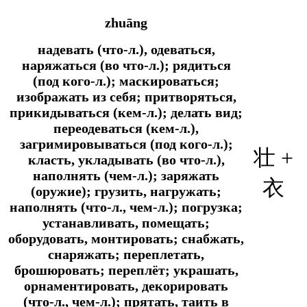
zhuāng
надевать (что-л.), одеваться,
наряжаться (во что-л.); рядиться
(под кого-л.); маскироваться;
изображать из себя; притворяться,
прикидываться (кем-л.); делать вид;
переодеваться (кем-л.),
загримировываться (под кого-л.);
壮 +
класть, укладывать (во что-л.),
наполнять (чем-л.); заряжать
衣
(оружие); грузить, нагружать;
наполнять (что-л., чем-л.); погрузка;
устанавливать, помещать;
оборудовать, монтировать; снабжать,
снаряжать; переплетать,
брошюровать; переплёт; украшать,
орнаментировать, декорировать
(что-л., чем-л.); прятать, таить в