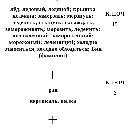
лёд; ледовый, ледяной; крышка
КЛЮЧ
колчана; замерзать; мёрзнуть;
леденеть; стынуть; охлаждать,
15
замораживать; морозить, леденить;
охлаждённый, замороженный;
мороженый; леденящий; холодно
относиться, холодно обходиться; Бин
(фамилия)
丨
КЛЮЧ
gǔn
2
вертикаль, палка
士