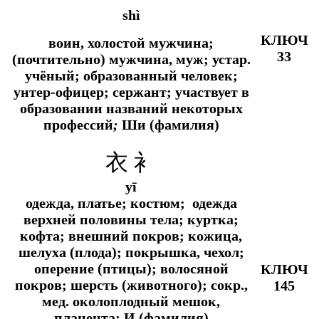
shì
КЛЮЧ
воин, холостой мужчина;
33
(почтительно) мужчина, муж;
устар.
учёный; образованный человек;
унтер-офицер; сержант; участвует в
образовании названий некоторых
профессий
;
Ши (фамилия)
衣 衤
yī
одежда, платье; костюм; одежда
верхней половины тела; куртка;
кофта; внешний покров; кожица,
шелуха (плода); покрышка, чехол;
оперение (птицы); волосяной
КЛЮЧ
покров; шерсть (животного);
сокр.,
145
мед.
околоплодный мешок,
плацента; И (фамилия)