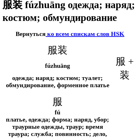
服装 fúzhuāng одежда; наряд;
костюм; обмундирование
Вернуться
ко всем спискам слов HSK
服装
服 +
fúzhuāng
装
одежда; наряд; костюм; туалет;
обмундирование, форменное платье
服
fú
платье, одежда; форма; наряд, убор;
траурные одежды, траур; время
траура; служба; повинность; дело,