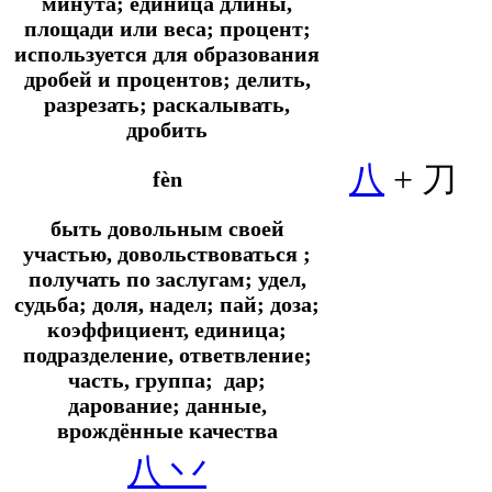
минута; единица длины,
площади или веса; процент;
используется для образования
дробей и процентов; делить,
разрезать; раскалывать,
дробить
八
+ 刀
fèn
быть довольным своей
участью, довольствоваться ;
получать по заслугам; удел,
судьба; доля, надел; пай; доза;
коэффициент, единица;
подразделение, ответвление;
часть, группа; дар;
дарование; данные,
врождённые качества
八 丷