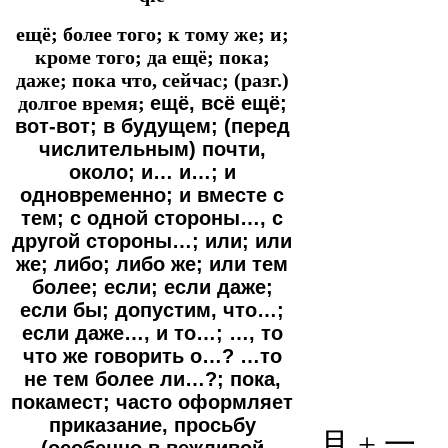
ещё; более того; к тому же; и;
кроме того; да ещё; пока;
даже; пока что, сейчас; (разг.)
долгое время;
ещё, всё ещё;
вот-вот; в будущем; (перед
числительным) почти,
около; и… и…; и
одновременно; и вместе с
тем; с одной стороны…, с
другой стороны…; или; или
же; либо; либо же; или тем
более; если; если даже;
если бы; допустим, что…;
если даже…, и то…; …, то
что же говорить о…? …то
не тем более ли…?; пока,
покамест; часто оформляет
приказание, просьбу
月 + 一
(особенно в вежливой