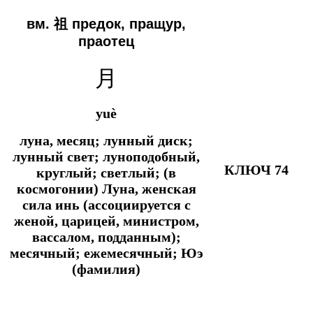
вм. 祖 предок, пращур,
праотец
月
yuè
луна, месяц; лунный диск;
лунный свет; луноподобный,
КЛЮЧ 74
круглый; светлый; (в
космогонии) Луна, женская
сила инь (ассоциируется с
женой, царицей, министром,
вассалом, подданным);
месячный; ежемесячный; Юэ
(фамилия)