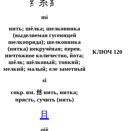
纟糸 糹
mì
нить; шёлка; шелковинка
(выделяемая гусеницей
шелкопряда); шелковинка
(нитка) некручёная;
перен.
КЛЮЧ 120
ничтожное количество, йота;
шёлк; шёлковый; тонкий;
мелкий; малый; еле заметный
sī
сокр. вм.
丝 нить, нитка;
прясть, сучить (нить)
且
qiě