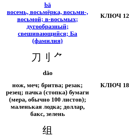
bā
восемь, восьмёрка, восьми-,
КЛЮЧ 12
восьмой; в-восьмых
;
дугообразный;
свешивающийся; Ба
(фамилия)
刀刂
⺈
dāo
нож, меч; бритва; резак;
КЛЮЧ 18
резец; пачка (стопка) бумаги
(мера, обычно 100 листов);
маленькая лодка; доллар,
бакс, зелень
组