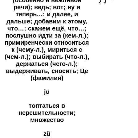
речи); ведь; вот; ну и
теперь…; и далее, и
дальше; добавим к этому,
что…; скажем ещё, что…;
послушно идти за (кем-л.);
примиренчески относиться
к (чему-л.), мириться с
(чем-л.); выбирать (что-л.),
держаться (чего-л.);
выдерживать, сносить; Це
(фамилия)
jū
топтаться в
нерешительности;
множество
zǔ