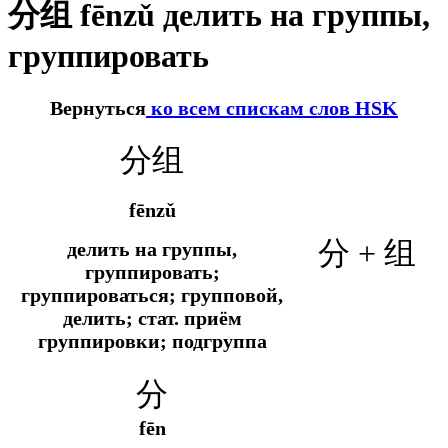
分组 fēnzǔ делить на группы,
группировать
Вернуться
ко всем спискам слов HSK
分组
fēnzǔ
分 + 组
делить на группы,
группировать;
группироваться; групповой,
делить; стат. приём
группировки; подгруппа
分
fēn