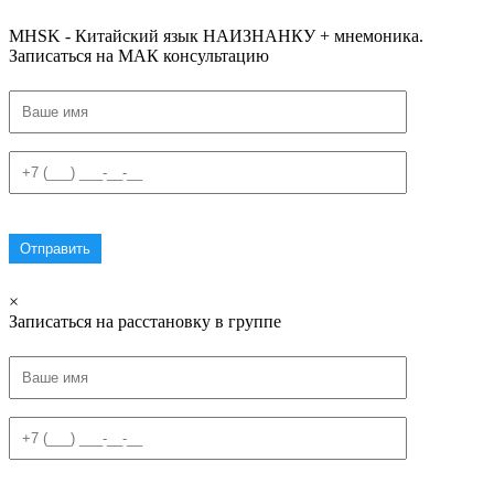
#списоксловhsk5новыйстандарт #списоксловhsk6 #списоксловhsk6новыйстандар3.0
MHSK - Китайский язык НАИЗНАНКУ + мнемоника.
Записаться на МАК консультацию
×
Записаться на расстановку в группе