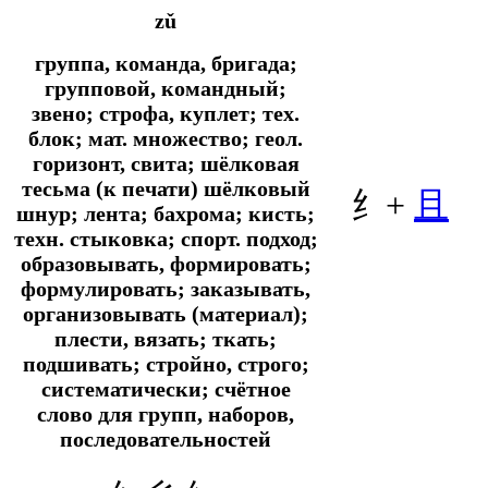
zǔ
группа, команда, бригада;
групповой, командный;
звено; строфа, куплет;
тех.
блок;
мат.
множество;
геол.
горизонт, свита; шёлковая
тесьма (к печати) шёлковый
纟+
且
шнур; лента; бахрома; кисть;
техн.
стыковка;
спорт.
подход;
образовывать, формировать;
формулировать; заказывать,
организовывать (материал);
плести, вязать; ткать;
подшивать; стройно, строго;
систематически; счётное
слово для групп, наборов,
последовательностей