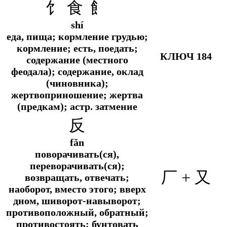
饣 食 飠
shí
еда, пища; кормление грудью;
кормление; есть, поедать;
КЛЮЧ 184
содержание (местного
феодала); содержание, оклад
(чиновника);
жертвоприношение; жертва
(предкам);
астр. затмение
反
fǎn
поворачивать(ся),
переворачивать(ся);
厂 + 又
возвращать, отвечать;
наоборот, вместо этого; вверх
дном, шиворот-навыворот;
противоположный, обратный;
противостоять; бунтовать