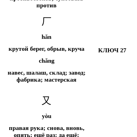
против
厂
hǎn
крутой берег, обрыв, круча
КЛЮЧ 27
chǎng
навес, шалаш, склад; завод;
фабрика; мастерская
又
yòu
правая рука; снова, вновь,
опять; ещё раз; да ещё;