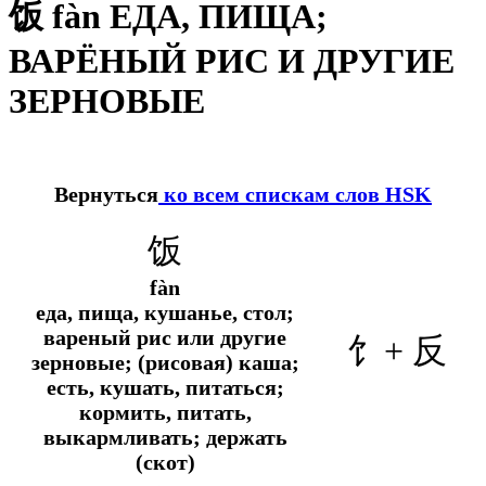
饭 fàn ЕДА, ПИЩА;
ВАРЁНЫЙ РИС И ДРУГИЕ
ЗЕРНОВЫЕ
Вернуться
ко всем спискам слов HSK
饭
fàn
еда, пища, кушанье, стол;
вареный рис или другие
饣
+ 反
зерновые; (рисовая) каша;
есть, кушать, питаться;
кормить, питать,
выкармливать; держать
(скот)