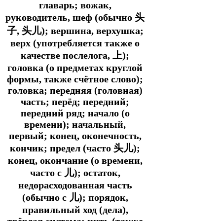
главарь; вожак,
руководитель, шеф (обычно 头
子, 头儿); вершина, верхушка;
верх (употребляется также о
качестве послелога, 上);
головка (о предметах круглой
формы, также счётное слово);
головка; передняя (головная)
часть; перёд; передний;
передний ряд; начало (о
времени); начальный,
первый; конец, оконечность,
кончик; предел (часто 头儿);
конец, окончание (о времени,
часто с 儿); остаток,
недорасходованная часть
(обычно с 儿); порядок,
правильный ход (дела),
твёрдая система; нить (также