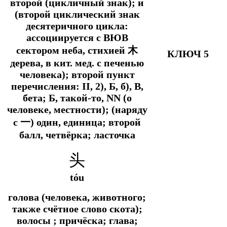
второй (цикличный знак);
и
(второй циклический знак
десятеричного цикла:
ассоциируется с ВЮВ
сектором неба, стихией 木
КЛЮЧ 5
дерева, в
кит. мед.
с печенью
человека); второй пункт
перечисления: II, 2), Б, б), В,
бета; Б, такой-то, NN (о
человеке, местности); (наряду
с 一) один, единица; второй
балл, четвёрка; ласточка
头
tóu
голова (человека, животного;
также счётное слово скота);
волосы ; причёска; глава;