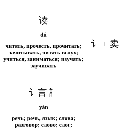
读
dú
讠 +
卖
читать, прочесть, прочитать;
зачитывать, читать вслух;
учиться, заниматься; изучать;
заучивать
讠言 訁
yán
речь; речь, язык; слова;
разговор; слово; слог;