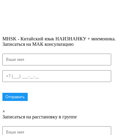
#ключикитайскиеиероглиф #разбориероглифанаключи
#списоксловhsk1 #списоксловhsk1новыйстандарт #списоксловhsk2 #списоксловhsk2новытандарт #списоксловhsk3
#списоксловhsk3новыйстандарт #списоксловhsk4 #списоксловhsk4новыйстандарт #списоксловhsk5
#списоксловhsk5новыйстандарт #списоксловhsk6 #списоксловhsk6новыйстандар3.0
MHSK - Китайский язык НАИЗНАНКУ + мнемоника.
Записаться на МАК консультацию
×
Записаться на расстановку в группе