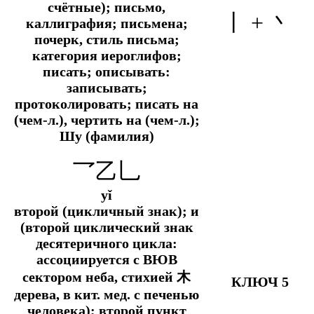
счётные); письмо,
丨 + 丶
каллиграфия; письмена;
почерк, стиль письма;
категория иероглифов;
писать; описывать:
записывать;
протоколировать; писать на
(чем-л.), чертить на (чем-л.);
Шу (фамилия)
乛乙乚
yǐ
второй (цикличный знак);
и
(второй циклический знак
десятеричного цикла:
ассоциируется с ВЮВ
сектором неба, стихией 木
КЛЮЧ 5
дерева, в
кит. мед.
с печенью
человека); второй пункт