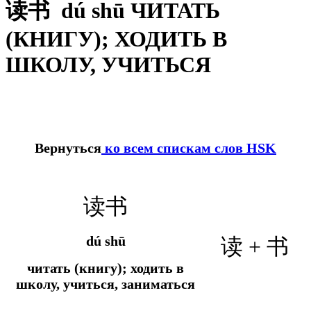
读书 dú shū ЧИТАТЬ
(КНИГУ); ХОДИТЬ В
ШКОЛУ, УЧИТЬСЯ
Вернуться
ко всем спискам слов HSK
读书
dú shū
读 + 书
читать (книгу); ходить в
школу, учиться, заниматься