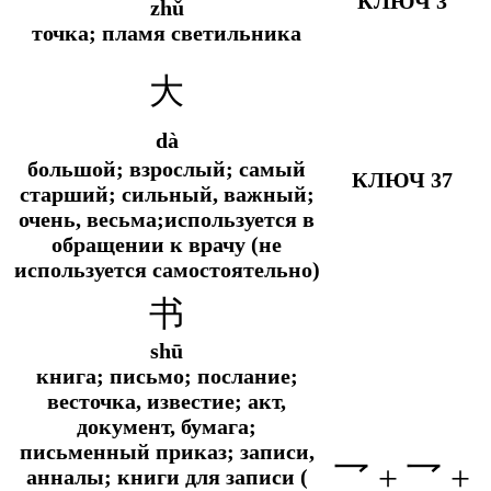
КЛЮЧ 3
zhǔ
точка; пламя светильника
大
dà
большой; взрослый; самый
КЛЮЧ 37
старший; сильный, важный;
очень, весьма;используется в
обращении к врачу (не
используется самостоятельно)
书
shū
книга; письмо; послание;
весточка, известие; акт,
документ, бумага;
письменный приказ; записи,
乛 + 乛 +
анналы; книги для записи (