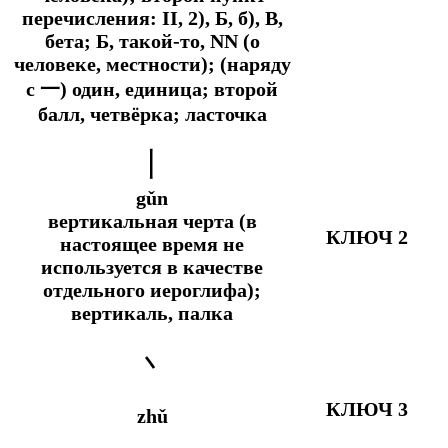
перечисления: II, 2), Б, б), В,
бета; Б, такой-то, NN (о
человеке, местности); (наряду
с 一) один, единица; второй
балл, четвёрка; ласточка
丨
gǔn
вертикальная черта (в
КЛЮЧ 2
настоящее время не
используется в качестве
отдельного иероглифа);
вертикаль, палка
丶
КЛЮЧ 3
zhǔ