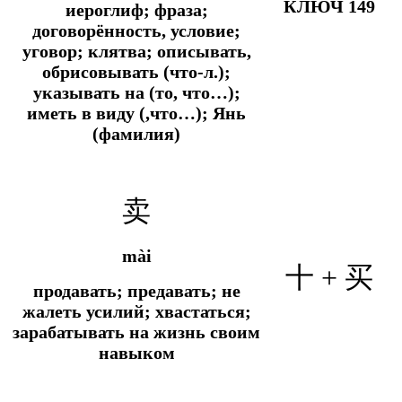
КЛЮЧ 149
иероглиф; фраза;
договорённость, условие;
уговор; клятва; описывать,
обрисовывать (что-л.);
указывать на (то, что…);
иметь в виду (,что…); Янь
(фамилия)
卖
mài
十 + 买
продавать; предавать; не
жалеть усилий; хвастаться;
зарабатывать на жизнь своим
навыком