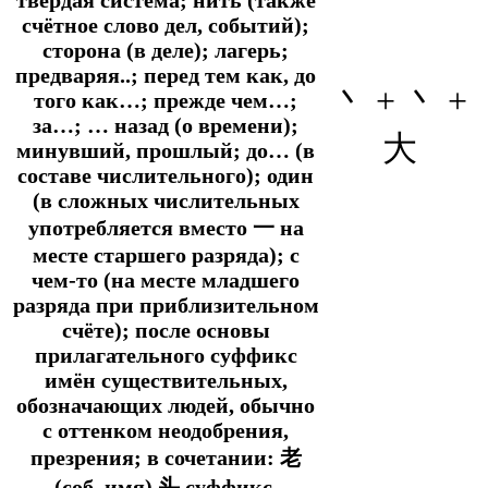
счётное слово дел, событий);
сторона (в деле); лагерь;
предваряя..; перед тем как, до
丶 + 丶 +
того как…; прежде чем…;
за…; … назад (о времени);
大
минувший, прошлый; до… (в
составе числительного); один
(в сложных числительных
употребляется вместо 一 на
месте старшего разряда); с
чем-то (на месте младшего
разряда при приблизительном
счёте); после основы
прилагательного суффикс
имён существительных,
обозначающих людей, обычно
с оттенком неодобрения,
презрения; в сочетании: 老
(соб. имя) 头 суффикс,