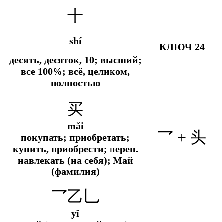
十
shí
КЛЮЧ 24
десять, десяток, 10; высший;
все 100%; всё, целиком,
полностью
买
mǎi
乛 +
头
покупать; приобретать;
купить, приобрести;
перен.
навлекать (на себя); Май
(фамилия)
乛乙乚
yǐ