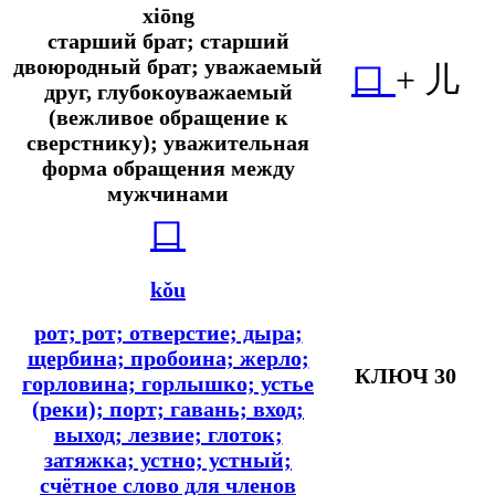
xiōng
старший брат; старший
двоюродный брат; уважаемый
口
+
儿
друг, глубокоуважаемый
(вежливое обращение к
сверстнику); уважительная
форма обращения между
мужчинами
口
kǒu
рот; рот; отверстие; дыра;
щербина; пробоина; жерло;
КЛЮЧ 30
горловина; горлышко; устье
(реки); порт; гавань; вход;
выход; лезвие; глоток;
затяжка; устно; устный;
счётное слово для членов