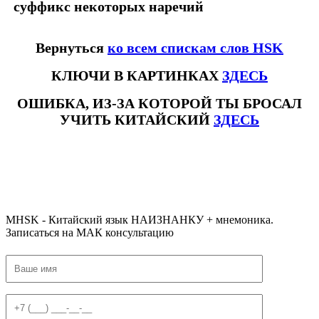
суффикс некоторых наречий
Вернуться
ко всем спискам слов HSK
КЛЮЧИ В КАРТИНКАХ
ЗДЕСЬ
ОШИБКА, ИЗ-ЗА КОТОРОЙ ТЫ БРОСАЛ
УЧИТЬ КИТАЙСКИЙ
ЗДЕСЬ
#ключикитайскиеиероглиф #разбориероглифанаключи
#списоксловhsk1 #списоксловhsk1новыйстандарт #списоксловhsk2 #списоксловhsk2новытандарт #списоксловhsk3
#списоксловhsk3новыйстандарт #списоксловhsk4 #списоксловhsk4новыйстандарт #списоксловhsk5
#списоксловhsk5новыйстандарт #списоксловhsk6 #списоксловhsk6новыйстандар3.0
MHSK - Китайский язык НАИЗНАНКУ + мнемоника.
Записаться на МАК консультацию