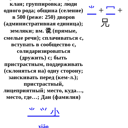
клан; группировка; люди
⺌
+
冖
+
одного рода; община (селение)
в 500 (реже: 250) дворов
兄
(административная единица);
земляки;
вм.
谠 (прямые,
смелые речи); сплачиваться с,
вступать в сообщество с,
солидаризироваться
(дружить) с
; быть
пристрастным, поддерживать
(склоняться на) одну сторону;
заискивать перед (кем-л.);
пристрастный,
лицеприятный; место, куда…,
место, где…; Дан (фамилия)
⺌
⺍
小
xiǎo