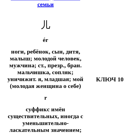
семьи
儿
ér
ноги, ребёнок, сын, дитя,
малыш; молодой человек,
мужчина;
ст., презр., бран.
мальчишка, сопляк;
уничижит.
я, младшая; мой
КЛЮЧ 10
(молодая женщина о себе)
r
суффикс имён
существительных, иногда с
уменьшительно-
ласкательным значением;