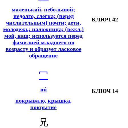
маленький, небольшой;
недолго, слегка; (перед
КЛЮЧ 42
числительным) почти; дети,
молодежь; наложница; (вежл.)
мой, наш; используется перед
фамилией младшего по
возрасту и образует ласковое
обращение
冖
mì
КЛЮЧ 14
покрывало, крышка,
покрытие
兄