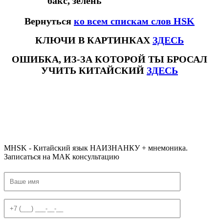
бакс, зелень
Вернуться
ко всем спискам слов HSK
КЛЮЧИ В КАРТИНКАХ
ЗДЕСЬ
ОШИБКА, ИЗ-ЗА КОТОРОЙ ТЫ БРОСАЛ
УЧИТЬ КИТАЙСКИЙ
ЗДЕСЬ
#ключикитайскиеиероглиф #разбориероглифанаключи
#списоксловhsk1 #списоксловhsk1новыйстандарт #списоксловhsk2 #списоксловhsk2новытандарт #списоксловhsk3
#списоксловhsk3новыйстандарт #списоксловhsk4 #списоксловhsk4новыйстандарт #списоксловhsk5
#списоксловhsk5новыйстандарт #списоксловhsk6 #списоксловhsk6новыйстандар3.0 #списоксловhsk7 #списоксловhsk8
#списоксловhsk9
MHSK - Китайский язык НАИЗНАНКУ + мнемоника.
Записаться на МАК консультацию