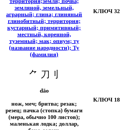
территория;земля; почва;
земляной, земельный,
КЛЮЧ 32
аграрный; глина; глиняный
глинобитный; территория;
кустарный; примитивный;
местный, коренной,
туземный; мак; опиум; ту
(название народности); Ту
(фамилия)
⺈
刀刂
dāo
КЛЮЧ 18
нож, меч; бритва; резак;
резец; пачка (стопка) бумаги
(мера, обычно 100 листов);
маленькая лодка; доллар,