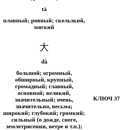
tà
плавный; ровный; скользкий,
мягкий
大
dà
большой; огромный,
обширный, крупный,
громадный; главный,
основной; великий,
КЛЮЧ 37
значительный; очень,
значительно, весьма;
широкий; глубокий; громкий;
сильный (о дожде, снеге,
землетрясении, ветре и т.п.);