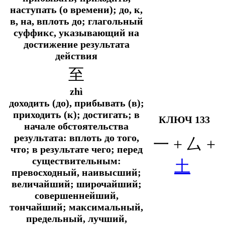
наступать (о времени); до, к,
в, на, вплоть до; глагольный
суффикс, указывающий на
достижение результата
действия
至
zhì
доходить (до), прибывать (в);
приходить (к); достигать; в
КЛЮЧ 133
начале обстоятельства
результата: вплоть до того,
一 + 厶 +
что; в результате чего; перед
существительным:
土
превосходный, наивысший;
величайший; широчайший;
совершеннейший,
тончайший; максимальный,
предельный, лучший,