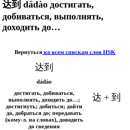
达到 dádào достигать,
добиваться, выполнять,
доходить до…
Вернуться
ко всем спискам слов HSK
达到
dádào
достигать, добиваться,
达 + 到
выполнять, доходить до…;
достигнуть; добиться; дойти
до, добраться до; передавать
(кому-л. на словах), доводить
до сведения