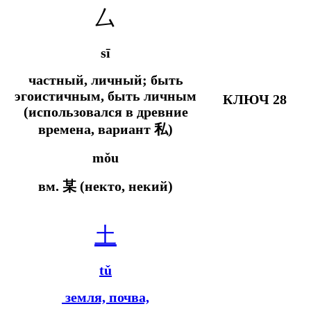
厶
sī
частный, личный; быть
эгоистичным, быть личным
КЛЮЧ 28
(использовался в древние
времена, вариант 私)
mǒu
вм.
某 (некто, некий)
土
tǔ
земля, почва,