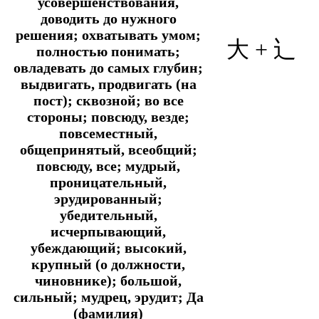
усовершенствования,
доводить до нужного
решения; охватывать умом;
大 +
辶
полностью понимать;
овладевать до самых глубин;
выдвигать, продвигать (на
пост); сквозной; во все
стороны; повсюду, везде;
повсеместный,
общепринятый, всеобщий;
повсюду, все; мудрый,
проницательный,
эрудированный;
убедительный,
исчерпывающий,
убеждающий; высокий,
крупный (о должности,
чиновнике); большой,
сильный; мудрец, эрудит; Да
(фамилия)