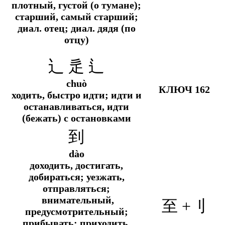
плотный, густой (о тумане);
старший, самый старший;
диал.
отец;
диал.
дядя (по
отцу)
辶 辵 ⻍
chuò
КЛЮЧ 162
ходить, быстро идти; идти и
останавливаться, идти
(бежать) с остановками
到
dào
доходить, достигать,
добираться; уезжать,
отправляться;
внимательный,
至 +
刂
предусмотрительный;
прибывать; приходить,