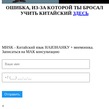
ОШИБКА, ИЗ-ЗА КОТОРОЙ ТЫ БРОСАЛ
УЧИТЬ КИТАЙСКИЙ
ЗДЕСЬ
#ключикитайскиеиероглиф #разбориероглифанаключи
#списоксловhsk1 #списоксловhsk1новыйстандарт #списоксловhsk2 #списоксловhsk2новытандарт #списоксловhsk3
#списоксловhsk3новыйстандарт #списоксловhsk4 #списоксловhsk4новыйстандарт #списоксловhsk5
#списоксловhsk5новыйстандарт #списоксловhsk6 #списоксловhsk6новыйстандар3.0
MHSK - Китайский язык НАИЗНАНКУ + мнемоника.
Записаться на МАК консультацию
×