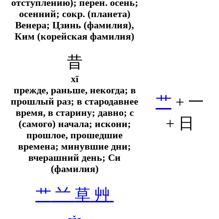
отступлению);
перен.
осень;
осенний;
сокр.
(планета)
Венера; Цзинь (фамилия),
Ким (корейская фамилия)
昔
xī
прежде, раньше, некогда; в
艹
+ 一
прошлый раз; в стародавнее
время, в старину; давно; с
+
日
(самого) начала; искони;
прошлое, прошедшие
времена; минувшие дни;
вчерашний день; Си
(фамилия)
艹
䒑
草
艸
cǎo