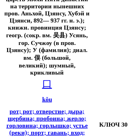
на территории нынешних
пров. Аньхой, Цзянсу, Хубэй и
Цзянси, 892— 937 гг. н. э.);
книжн.
провинция Цзянсу;
геогр.
(
сокр. вм.
吴县) Усянь,
гор. Сучжоу (в пров.
Цзянсу); У (фамилия);
диал.
вм.
俣 (большой,
великий); шумный,
крикливый
口
kǒu
рот; рот; отверстие; дыра;
щербина; пробоина; жерло;
КЛЮЧ 30
горловина; горлышко; устье
(реки); порт; гавань; вход;