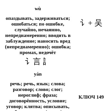
wù
опаздывать, задерживаться;
讠+ 吴
ошибаться; по ошибке,
случайно, нечаянно,
непреднамеренно; вводить в
заблуждение; наносить вред
(непреднамеренно); ошибка;
промах, недочёт
讠言 訁
yán
речь; речь, язык; слова;
разговор; слово; слог;
иероглиф; фраза;
КЛЮЧ 149
договорённость, условие;
уговор; клятва; описывать,