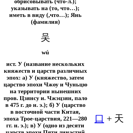
обрисовывать (что-л.);
указывать на (то, что…);
иметь в виду (,что…); Янь
(фамилия)
吴
wú
ист.
У (название нескольких
княжеств и царств различных
эпох: а) У (княжество, затем
царство эпохи Чжоу и Чуньцю
на территории нынешних
пров. Цзянсу и. Чжэцзян, пало
в 475 г. до н. э.); б) У (царство
в восточной части Китая,
口
+ 天
эпоха Трое-царствия, 221—280
гг. н. э.); в) У (одно из десяти
царств эпохи Пяти династий