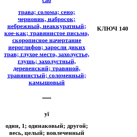
трава; солома; сено;
черновик, набросок;
небрежный, неаккуратный;
КЛЮЧ 140
кое-как; травянистое письмо,
скорописное начертание
иероглифов; заросли диких
трав; глухое место, захолустье,
глушь; захолустный,
деревенский; травяной,
травянистый; соломенный;
камышовый
一
yī
один, 1; одинаковый; другой;
весь, целый; вовлеченный