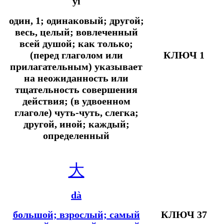
yī
один, 1; одинаковый; другой;
весь, целый; вовлеченный
всей душой;
как только;
(перед глаголом или
КЛЮЧ 1
прилагательным) указывает
на неожиданность или
тщательность совершения
действия; (в удвоенном
глаголе) чуть-чуть, слегка;
другой, иной; каждый;
определенный
大
dà
большой;
взрослый; самый
КЛЮЧ 37