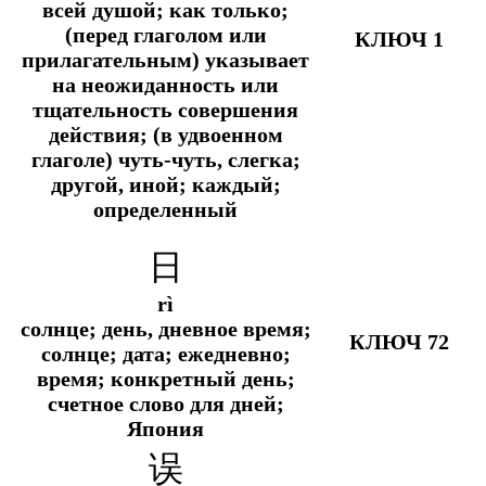
всей душой;
как только;
(перед глаголом или
КЛЮЧ 1
прилагательным) указывает
на неожиданность или
тщательность совершения
действия; (в удвоенном
глаголе) чуть-чуть, слегка;
другой, иной; каждый;
определенный
日
rì
солнце; день, дневное время;
КЛЮЧ 72
солнце; дата; ежедневно;
время; конкретный день;
счетное слово для дней;
Япония
误