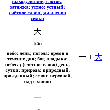
выход; лезвие; глоток;
затяжка; устно; устный;
счётное слово для членов
семьи
天
tiān
небо; день; погода; время в
一 +
大
течение дня; бог, владыка;
небеса; (счетное слово) день,
сутки;
природа; природный,
врожденный; сезон; верховой,
над головой
一