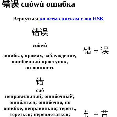
错误 cuòwù ошибка
Вернуться
ко всем спискам слов HSK
错误
cuòwù
错 + 误
ошибка, промах, заблуждение,
ошибочный проступок,
оплошность
错
cuò
неправильный; ошибочный;
ошибаться; ошибочно, по
ошибке, неправильно; тереть,
钅 + 昔
тереться; переплетаться;