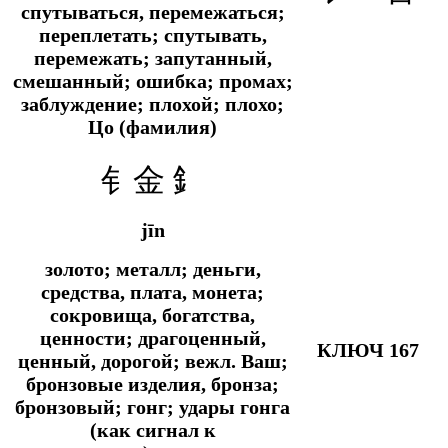
спутываться, перемежаться;
переплетать; спутывать,
перемежать; запутанный,
смешанный; ошибка; промах;
заблуждение; плохой; плохо;
Цо (фамилия)
钅金 釒
jīn
золото; металл;
деньги,
средства, плата, монета;
сокровища, богатства,
ценности; драгоценный,
КЛЮЧ 167
ценный, дорогой;
вежл.
Ваш;
бронзовые изделия, бронза;
бронзовый; гонг; удары гонга
(как сигнал к