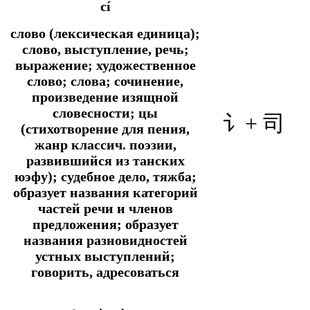
cí
слово (лексическая единица);
слово, выступление, речь;
выражение; художественное
слово; слова; сочинение,
произведение изящной
словесности; цы
讠+ 司
(стихотворение для пения,
жанр классич. поэзии,
развившийся из танских
юэфу); судебное дело, тяжба;
образует названия категорий
частей речи и членов
предложения; образует
названия разновидностей
устных выступлений;
говорить, адресоваться