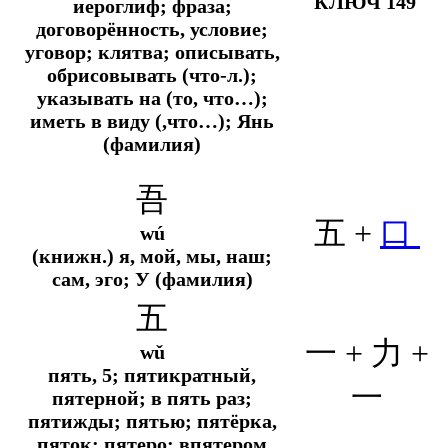
КЛЮЧ 149
иероглиф; фраза;
договорённость, условие;
уговор; клятва; описывать,
обрисовывать (что-л.);
указывать на (то, что…);
иметь в виду (,что…); Янь
(фамилия)
吾
五 +
口
wú
(книжн.) я, мой, мы, наш;
сам, эго; У (фамилия)
五
一 +
力
+
wǔ
пять, 5; пятикратный,
一
пятерной; в пять раз;
пятижды; пятью; пятёрка,
пяток; пятеро; впятером