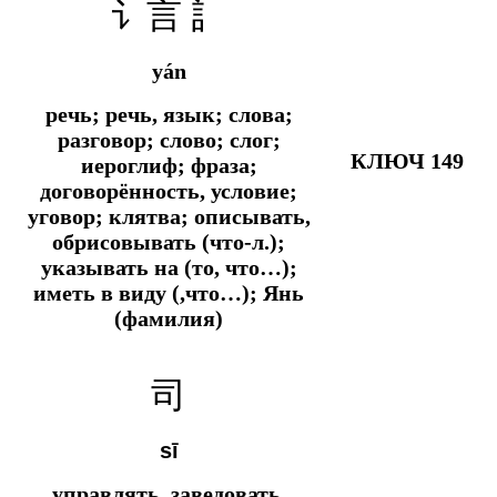
讠言 訁
yán
речь; речь, язык; слова;
разговор; слово; слог;
КЛЮЧ 149
иероглиф; фраза;
договорённость, условие;
уговор; клятва; описывать,
обрисовывать (что-л.);
указывать на (то, что…);
иметь в виду (,что…); Янь
(фамилия)
司
sī
управлять, заведовать,