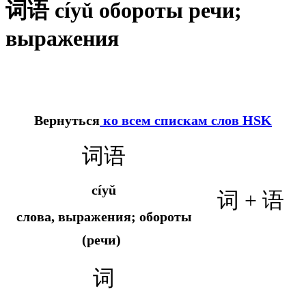
词语 cíyǔ обороты речи;
выражения
Вернуться
ко всем спискам слов HSK
词语
cíyǔ
词 + 语
слова, выражения; обороты
(речи)
词