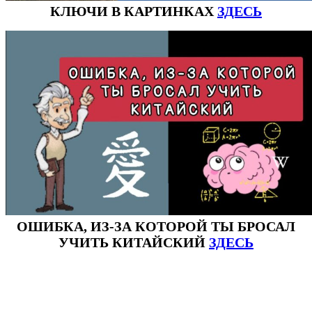
КЛЮЧИ В КАРТИНКАХ
ЗДЕСЬ
ОШИБКА, ИЗ-ЗА КОТОРОЙ ТЫ БРОСАЛ
УЧИТЬ КИТАЙСКИЙ
ЗДЕСЬ
#ключикитайскиеиероглиф #разбориероглифанаключи
#списоксловhsk1 #списоксловhsk1новыйстандарт #списоксловhsk2 #списоксловhsk2новытандарт #списоксловhsk3
#списоксловhsk3новыйстандарт #списоксловhsk4 #списоксловhsk4новыйстандарт #списоксловhsk5