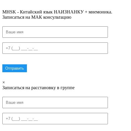
#списоксловhsk5новыйстандарт #списоксловhsk6 #списоксловhsk6новыйстандар3.0
MHSK - Китайский язык НАИЗНАНКУ + мнемоника.
Записаться на МАК консультацию
×
Записаться на расстановку в группе