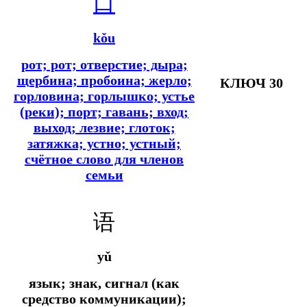
口
kǒu
рот; рот; отверстие; дыра;
щербина; пробоина; жерло;
КЛЮЧ 30
горловина; горлышко; устье
(реки); порт; гавань; вход;
выход; лезвие; глоток;
затяжка; устно; устный;
счётное слово для членов
семьи
语
yǔ
язык; знак, сигнал (как
средство коммуникации);