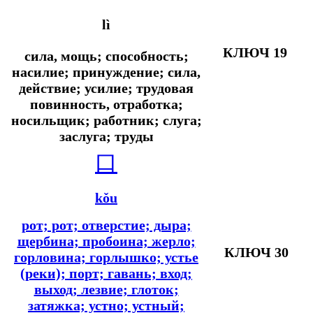
lì
КЛЮЧ 19
сила, мощь; способность;
насилие; принуждение; сила,
действие; усилие; трудовая
повинность, отработка;
носильщик; работник; слуга;
заслуга; труды
口
kǒu
рот; рот; отверстие; дыра;
щербина; пробоина; жерло;
КЛЮЧ 30
горловина; горлышко; устье
(реки); порт; гавань; вход;
выход; лезвие; глоток;
затяжка; устно; устный;