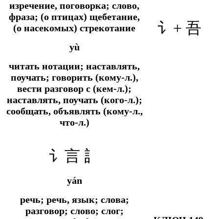
изречение, поговорка; слово,
фраза; (о птицах) щебетание,
讠+
吾
(о насекомых) стрекотание
yù
читать нотации; наставлять,
поучать; говорить (кому-л.),
вести разговор с (кем-л.);
наставлять, поучать (кого-л.);
сообщать, объявлять (кому-л.,
что-л.)
讠言 訁
yán
речь; речь, язык; слова;
разговор; слово; слог;