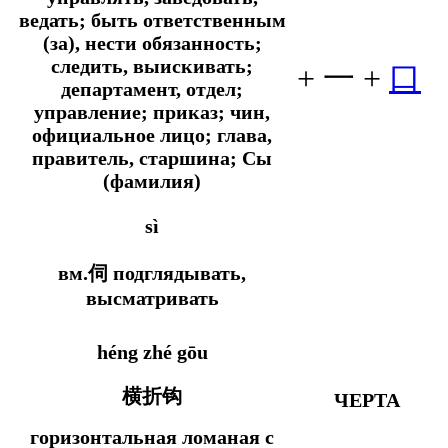
ведать; быть ответственным
(за), нести обязанность;
следить, выискивать;
+
一 +
口
департамент, отдел;
управление; приказ; чин,
официальное лицо; глава,
правитель, старшина; Сы
(фамилия)
sì
вм.伺 подглядывать,
высматривать
héng zhé gōu
横折钩
ЧЕРТА
горизонтальная ломаная с