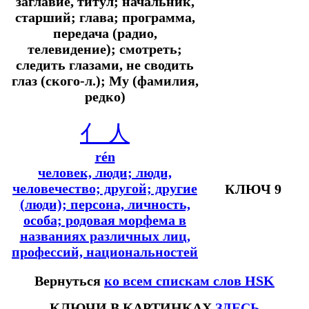
заглавие, титул; начальник,
старший; глава; программа,
передача (радио,
телевидение); смотреть;
следить глазами, не сводить
глаз (ского-л.); Му (фамилия,
редко)
亻
人
rén
человек, люди; люди,
человечество; другой; другие
КЛЮЧ 9
(люди); персона, личность,
особа; родовая морфема в
названиях различных лиц,
профессий, национальностей
Вернуться
ко всем спискам слов HSK
КЛЮЧИ В КАРТИНКАХ
ЗДЕСЬ