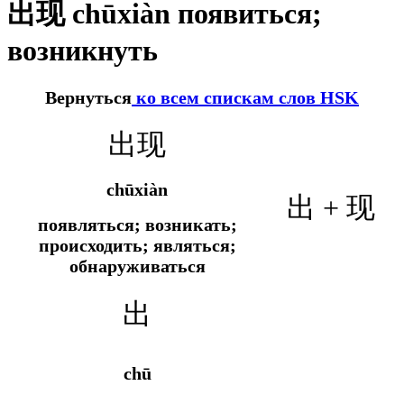
出现 chūxiàn появиться;
возникнуть
Вернуться
ко всем спискам слов HSK
出现
chūxiàn
出 + 现
появляться; возникать;
происходить; являться;
обнаруживаться
出
chū