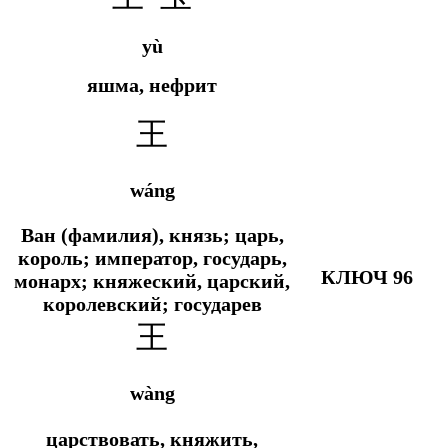
yù
яшма, нефрит
王
wáng
Ван (фамилия), князь; царь,
король; император, государь,
КЛЮЧ 96
монарх; княжеский, царский,
королевский; государев
王
wàng
царствовать, княжить,