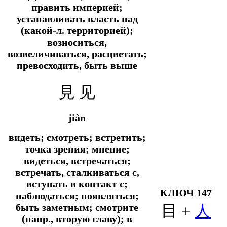
править империей;
устанавливать власть над
(какой-л. территорией);
возноситься,
возвеличиваться, расцветать;
превосходить, быть выше
見 见
jiàn
видеть; смотреть; встретить;
точка зрения; мнение;
видеться, встречаться;
встречать, сталкиваться с,
вступать в контакт с;
КЛЮЧ 147
наблюдаться; появляться;
быть заметным; смотрите
目 +
人
(напр., вторую главу); в