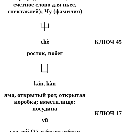
счётное слово для пьес,
спектаклей); Чу (фамилия)
屮
chè
КЛЮЧ 45
росток, побег
凵
kǎn
, kàn
яма, открытый рот, открытая
коробка; вместилище:
посудина
КЛЮЧ 17
yū
усл.
юй (27-я буква азбуки