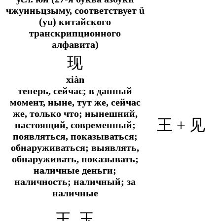
чжуиньцзыму, соответствует ü
(yu) китайского
транскрипционного
алфавита)
现
xiàn
теперь, сейчас; в данный
момент, ныне, тут же, сейчас
же, только что; нынешний,
王
+ 见
настоящий, современный;
появляться, показываться;
обнаруживаться; выявлять,
обнаруживать, показывать;
наличные деньги;
наличность; наличный; за
наличные
王 玉