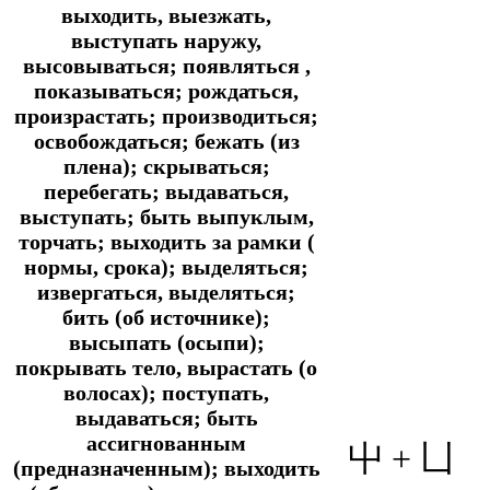
выходить, выезжать,
выступать наружу,
высовываться; появляться ,
показываться; рождаться,
произрастать; производиться;
освобождаться; бежать (из
плена); скрываться;
перебегать; выдаваться,
выступать; быть выпуклым,
торчать; выходить за рамки (
нормы, срока); выделяться;
извергаться, выделяться;
бить (об источнике);
высыпать (осыпи);
покрывать тело, вырастать (о
волосах); поступать,
выдаваться; быть
ассигнованным
屮 + 凵
(предназначенным); выходить