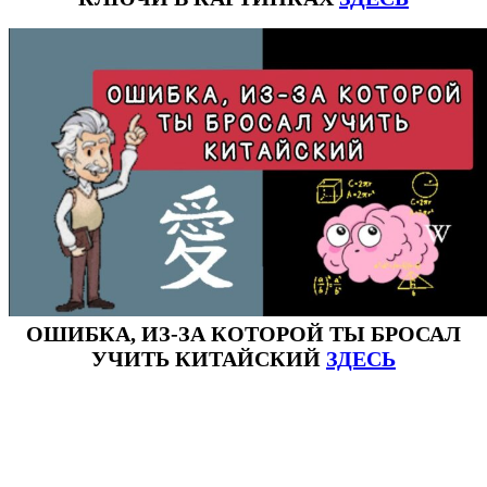
ОШИБКА, ИЗ-ЗА КОТОРОЙ ТЫ БРОСАЛ
УЧИТЬ КИТАЙСКИЙ
ЗДЕСЬ
#ключикитайскиеиероглиф #разбориероглифанаключи
#списоксловhsk1 #списоксловhsk1новыйстандарт #списоксловhsk2 #списоксловhsk2новытандарт #списоксловhsk3
#списоксловhsk3новыйстандарт #списоксловhsk4 #списоксловhsk4новыйстандарт #списоксловhsk5
#списоксловhsk5новыйстандарт #списоксловhsk6 #списоксловhsk6новыйстандар3.0