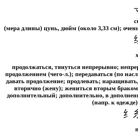
c
(мера длины) цунь, дюйм (около 3,33 см); оче
продолжаться, тянуться непрерывно; непре
продолжением (чего-л.); передаваться (по нас
давать продолжение; продлевать; наращивать,
вторично (жену); жениться вторым браком
дополнительный; дополнительно, в дополнен
(
напр.
к одежде
纟