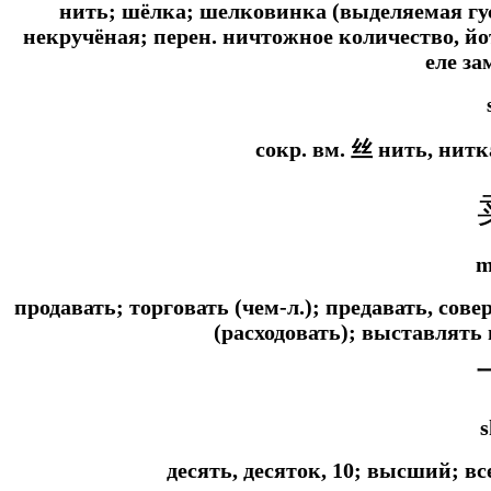
нить; шёлка; шелковинка (выделяемая гу
некручёная;
перен.
ничтожное количество, йо
еле з
сокр. вм.
丝 нить, нитка
m
продавать; торговать (чем-л.); предавать, сов
(расходовать); выставлять 
s
десять, десяток, 10; высший; в