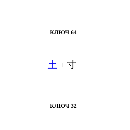
КЛЮЧ 64
土
+ 寸
КЛЮЧ 32