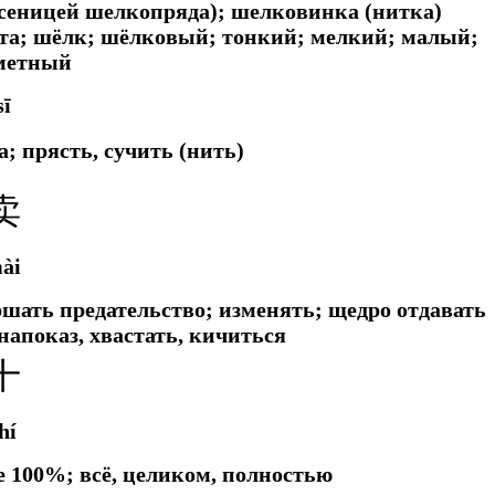
сеницей шелкопряда); шелковинка (нитка)
та; шёлк; шёлковый; тонкий; мелкий; малый;
аметный
sī
; прясть, сучить (нить)
卖
ài
ершать предательство; изменять;
щедро отдавать
напоказ, хвастать, кичиться
十
hí
се 100%; всё, целиком, полностью