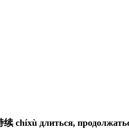
híxù длиться, продолжаться