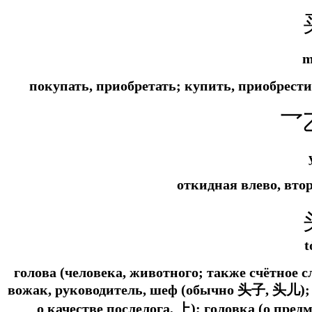
m
покупать, приобретать; купить, приобрест
乛
откидная влево, вто
t
голова (человека, животного; также счётное сл
вожак, руководитель, шеф (обычно 头子, 头儿); 
о качестве послелога, 上); головка (о пред