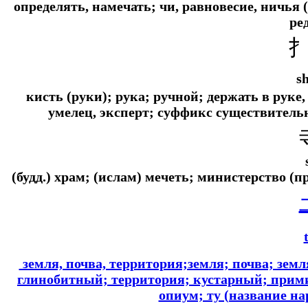
определять, намечать; чи, равновесие, ничья
ре
s
кисть (руки); рука; ручной; держать в руке,
умелец, эксперт; суффикс существител
(будд.) храм; (ислам) мечеть; министерство (
земля, почва, территория;земля; почва; зем
глинобитный; территория; кустарный; прим
опиум; ту (название на