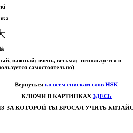
hǔ
чка
大
dà
ый, важный; очень, весьма;
используется в
пользуется самостоятельно)
Вернуться
ко всем спискам слов HSK
КЛЮЧИ В КАРТИНКАХ
ЗДЕСЬ
ИЗ-ЗА КОТОРОЙ ТЫ БРОСАЛ УЧИТЬ КИТА
овhsk3новыйстандарт #списоксловhsk4 #списоксловhsk4новыйстандарт #списоксловhsk5 #списоксловhsk5новыйстандарт #списо