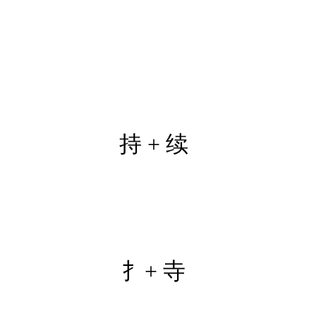
持 + 续
扌+ 寺