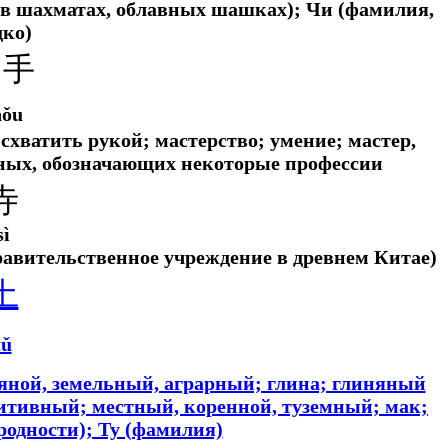
 (в шахматах, облавных шашках); Чи (фамилия,
дко)
扌手
hǒu
 схватить рукой; мастерство; умение; мастер,
ьных, обозначающих некоторые профессии
寺
sì
правительственное учреждение в древнем Китае)
土
tǔ
ляной, земельный, аграрный; глина; глиняный
итивный; местный, коренной, туземный; мак;
родности); Ту (фамилия)