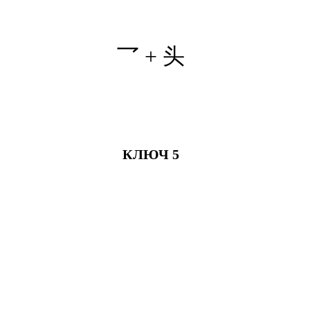
乛 +
头
КЛЮЧ 5