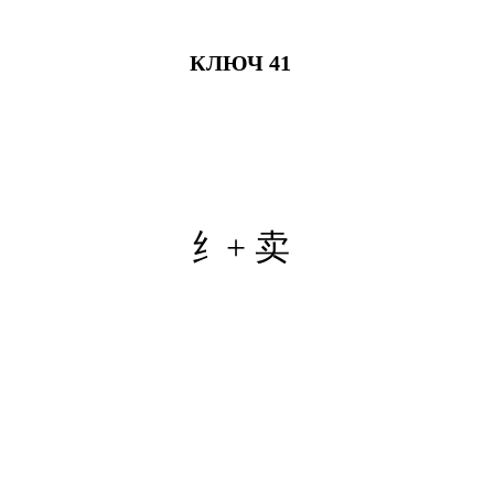
КЛЮЧ 41
纟+ 卖