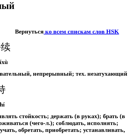
ный
Вернуться
ко всем спискам слов HSK
持续
íxù
довательный, непрерывный;
тех.
незатухающий
持
hí
влять стойкость; держать (в руках); брать (в
живаться (чего-л.); соблюдать, исполнять;
учать, обретать, приобретать; устанавливать,