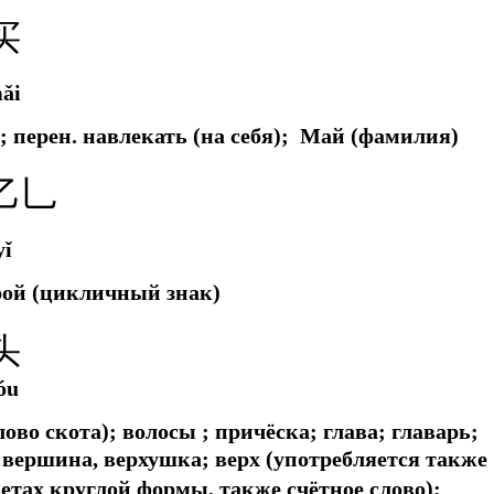
买
ǎi
и;
перен.
навлекать (на себя); Май (фамилия)
乙乚
yǐ
рой (цикличный знак)
头
óu
ово скота); волосы ; причёска; глава; главарь;
вершина, верхушка; верх (употребляется также
метах круглой формы, также счётное слово);