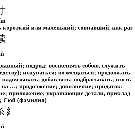
寸
ùn
нь короткий или маленький; совпавший, как раз
续
xù
рывный; подряд; восполнять собою, служить
ледству); искупаться; возмещаться; продолжать,
 надвязывать; добавлять; подбрасывать; взять
 на …; продолжение; дополнение; придаток;
ие; приложение; украшающие детали, приклад
); Сюй (фамилия)
糸 糹
mì