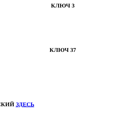
КЛЮЧ 3
КЛЮЧ 37
ЙСКИЙ
ЗДЕСЬ
ксловhsk6 #списоксловhsk6новыйстандар3.0 #списоксловhsk7 #списоксловhsk8 #списоксловhsk9