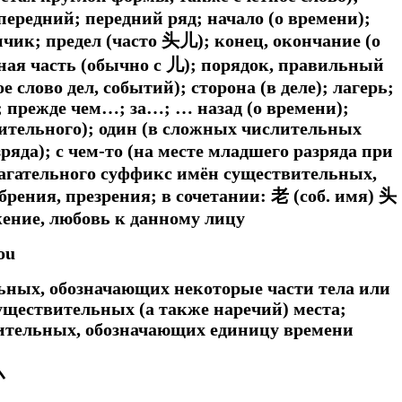
 передний; передний ряд; начало (о времени);
чик; предел (часто 头儿); конец, окончание (о
нная часть (обычно с 儿); порядок, правильный
е слово дел, событий); сторона (в деле); лагерь;
…; прежде чем…; за…; … назад (о времени);
ительного); один (в сложных числительных
ряда); с чем-то (на месте младшего разряда при
лагательного суффикс имён существительных,
рения, презрения; в сочетании: 老 (соб. имя) 头
ние, любовь к данному лицу
ou
ных, обозначающих некоторые части тела или
ществительных (а также наречий) места;
ительных, обозначающих единицу времени
丶