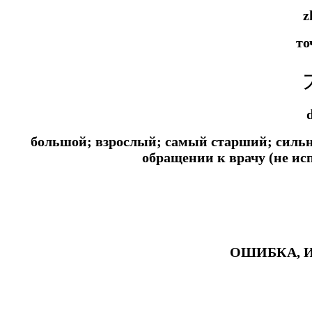
z
то
большой;
взрослый; самый старший;
сильн
обращении к врачу (не ис
ОШИБКА, 
#ключикитайскиеиероглиф #разбориероглифанаключи
#списоксловhsk1 #списоксловhsk1новыйстандарт #списоксловhsk2 #списоксловhsk2новытандарт #списоксловhsk3 #списоксл