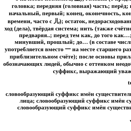
головка; передняя (головная) часть; перёд;
начальный, первый; конец, оконечность, кон
времени, часто с 儿); остаток, недорасходова
ход (дела), твёрдая система; нить (также счётно
предваряя..; перед тем как, до того как
минувший, прошлый; до… (в составе числ
употребляется вместо 一 на месте старшего раз
приблизительном счёте); после основы при
обозначающих людей, обычно с оттенком неодоб
суффикс, выражающий уваже
t
словообразующий суффикс имён существитель
лица; словообразующий суффикс имён су
словообразующий суффикс имён существ